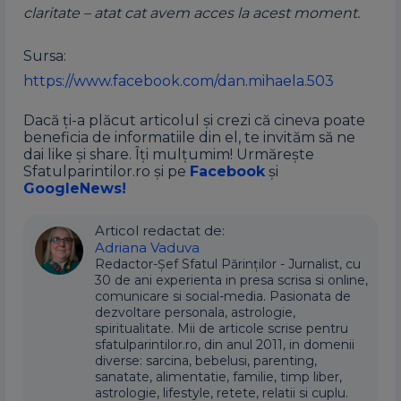
claritate – atat cat avem acces la acest moment.
Sursa:
https://www.facebook.com/dan.mihaela.503
Dacă ți-a plăcut articolul și crezi că cineva poate
beneficia de informatiile din el, te invităm să ne
dai like și share. Îți mulțumim! Urmărește
Sfatulparintilor.ro și pe
Facebook
și
GoogleNews!
Articol redactat de:
Adriana Vaduva
Redactor-Șef Sfatul Părinților - Jurnalist, cu
30 de ani experienta in presa scrisa si online,
comunicare si social-media. Pasionata de
dezvoltare personala, astrologie,
spiritualitate. Mii de articole scrise pentru
sfatulparintilor.ro, din anul 2011, in domenii
diverse: sarcina, bebelusi, parenting,
sanatate, alimentatie, familie, timp liber,
astrologie, lifestyle, retete, relatii si cuplu.