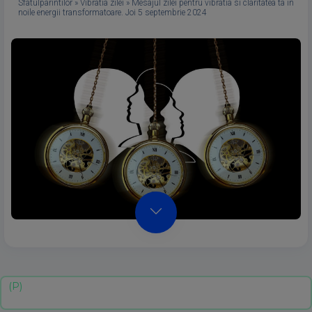
Sfatulparintilor
»
Vibratia zilei
»
Mesajul zilei pentru vibratia si claritatea ta in
noile energii transformatoare. Joi 5 septembrie 2024