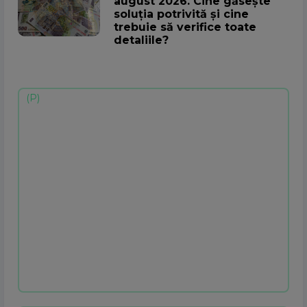
august 2026. Cine găsește
soluția potrivită și cine
trebuie să verifice toate
detaliile?