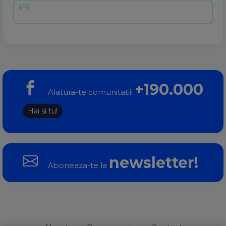
+190.000
Alatura-te comunitatii!
Hai si tu!
newsletter!
Aboneaza-te la