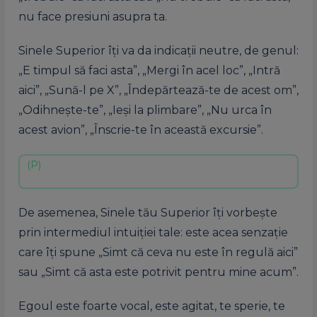
nu face presiuni asupra ta.
Sinele Superior îți va da indicații neutre, de genul:
„E timpul să faci asta”, „Mergi în acel loc”, „Intră
aici”, „Sună-l pe X”, „Îndepărtează-te de acest om”,
„Odihnește-te”, „Ieși la plimbare”, „Nu urca în
acest avion”, „Înscrie-te în această excursie”.
De asemenea, Sinele tău Superior îți vorbește
prin intermediul intuiției tale: este acea senzație
care îți spune „Simt că ceva nu este în regulă aici”
sau „Simt că asta este potrivit pentru mine acum”.
Egoul este foarte vocal, este agitat, te sperie, te