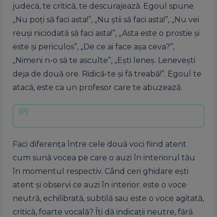
judecă, te critică, te descurajează. Egoul spune
„Nu poți să faci asta!”, „Nu știi să faci asta!”, „Nu vei
reuși niciodată să faci asta!”, „Asta este o prostie și
este și periculos”, „De ce ai face așa ceva?”,
„Nimeni n-o să te asculte”, „Ești leneș. Lenevești
deja de două ore. Ridică-te și fă treabă!”. Egoul te
atacă, este ca un profesor care te abuzează.
Faci diferența între cele două voci fiind atent
cum sună vocea pe care o auzi în interiorul tău
în momentul respectiv. Când ceri ghidare ești
atent și observi ce auzi în interior: este o voce
neutră, echilibrată, subtilă sau este o voce agitată,
critică, foarte vocală? Îți dă indicații neutre, fără