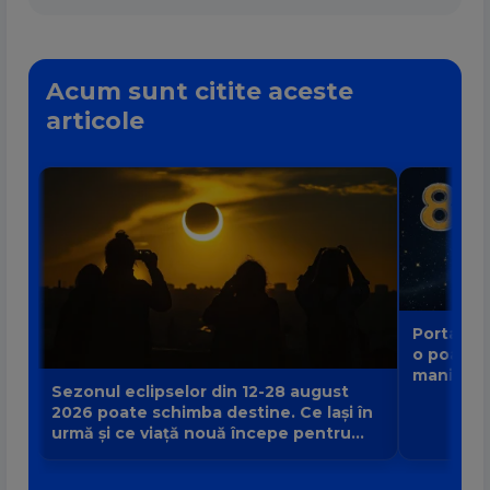
Acum sunt citite aceste
articole
Portalul 
o poartă
manifest
Sezonul eclipselor din 12-28 august
2026 poate schimba destine. Ce lași în
urmă și ce viață nouă începe pentru
zodia ta?