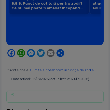
8:8:8. Punct de cotitură pentru zodii?
atrage no
Ce nu mai poate fi amânat începând
aduce intr
din 8 august?
banilor V
Facebook
WhatsApp
Messenger
Twitter
Email
Partajează
Cuvinte cheie:
Cum te autosabotezi în funcție de zodie
Data articol: 05/07/2026 (actualizat la: 6 iulie 2026)