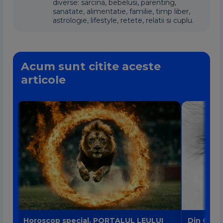
diverse: sarcina, bebelusi, parenting,
sanatate, alimentatie, familie, timp liber,
astrologie, lifestyle, retete, relatii si cuplu.
Acum sunt citite aceste
articole
Horoscop special. PORTALUL LEULUI
Din 6 au