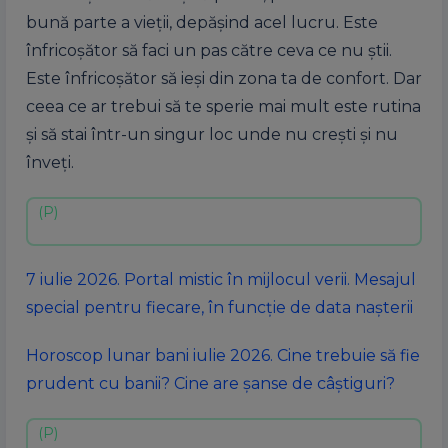
bună parte a vieții, depășind acel lucru. Este
înfricoșător să faci un pas către ceva ce nu știi.
Este înfricoșător să ieși din zona ta de confort. Dar
ceea ce ar trebui să te sperie mai mult este rutina
și să stai într-un singur loc unde nu crești și nu
înveți.
7 iulie 2026. Portal mistic în mijlocul verii. Mesajul
special pentru fiecare, în funcție de data nașterii
Horoscop lunar bani iulie 2026. Cine trebuie să fie
prudent cu banii? Cine are șanse de câștiguri?