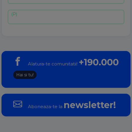
+190.000
Alatura-te comunitatii!
Hai si tu!
newsletter!
Aboneaza-te la