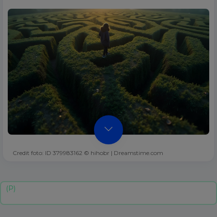
Credit foto: ID 379983162 © hihobr | Dreamstime.com