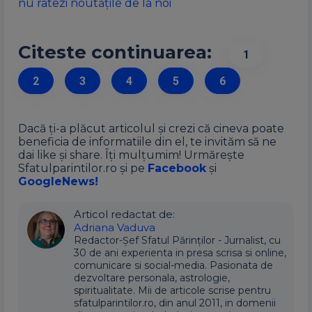
nu ratezi noutățile de la noi
Citeste continuarea:
1
2
3
4
5
6
Dacă ți-a plăcut articolul și crezi că cineva poate
beneficia de informatiile din el, te invităm să ne
dai like și share. Îți mulțumim! Urmărește
Sfatulparintilor.ro și pe
Facebook
și
GoogleNews!
Articol redactat de:
Adriana Vaduva
Redactor-Șef Sfatul Părinților - Jurnalist, cu
30 de ani experienta in presa scrisa si online,
comunicare si social-media. Pasionata de
dezvoltare personala, astrologie,
spiritualitate. Mii de articole scrise pentru
sfatulparintilor.ro, din anul 2011, in domenii