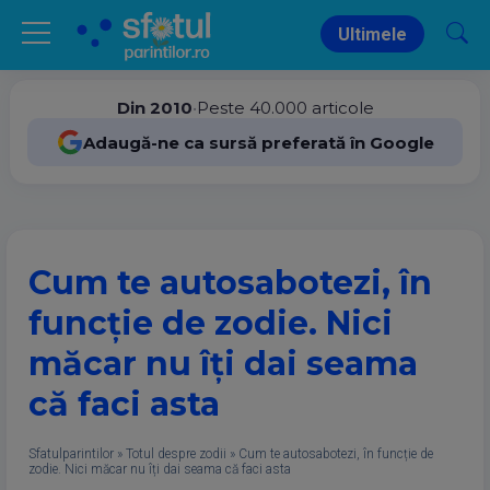
Ultimele
Din 2010
•
Peste 40.000 articole
Adaugă-ne ca sursă preferată în Google
Cum te autosabotezi, în
funcție de zodie. Nici
măcar nu îți dai seama
că faci asta
Sfatulparintilor
»
Totul despre zodii
»
Cum te autosabotezi, în funcție de
zodie. Nici măcar nu îți dai seama că faci asta