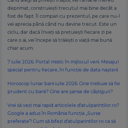
Când alegi să privești înapoi, vei rămâne mereu
deprimat, construiești trecutul mai bine decât a
fost de fapt. Îl compari cu prezentul, pe care nu-l
vei aprecia până când nu devine trecut. Este un
ciclu, dar dacă înveți să prețuiești fiecare zi pe
care o ai, vei începe să trăiești o viață mai bună
chiar acum.
7 iulie 2026. Portal mistic în mijlocul verii. Mesajul
special pentru fiecare, în funcție de data nașterii
Horoscop lunar bani iulie 2026. Cine trebuie să fie
prudent cu banii? Cine are șanse de câștiguri?
Vrei să vezi mai rapid articolele sfatulparintilor.ro?
Google a adus în România funcția „Surse
preferate”! Cum să bifezi sfatulparintilor.ro ca să