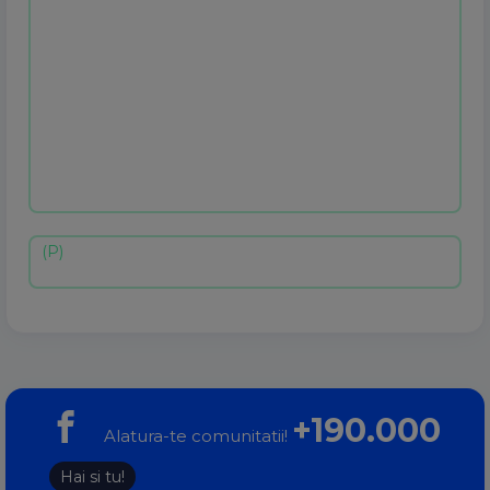
+190.000
Alatura-te comunitatii!
Hai si tu!