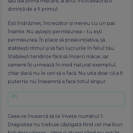
sau dai prima mișcare, ai avut întotdeauna o
dorință de a fi primul.
Ești îndrăzneț, încrezător și mereu cu un pas
înainte. Nu aștepți permisiunea – tu ești
permisiunea. Îți place să preiei inițiativa, să
stabilești ritmul și să faci lucrurile în felul tău.
Stabilești tendințe fără să încerci măcar, iar
oamenii îți urmează în mod natural exemplul,
chiar dacă nu le ceri să o facă. Nu uita doar că a fi
puternic nu înseamnă a face totul singur.
Ceea ce încearcă să te învețe numărul 1:
Dragostea nu trebuie câștigată fiind cel mai bun.
Ești deja valoros – chiar și atunci când nu ești în