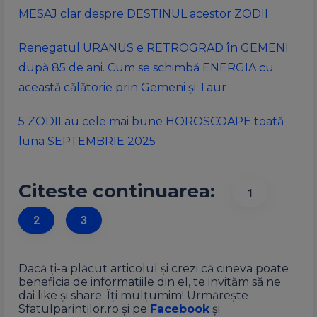
MESAJ clar despre DESTINUL acestor ZODII
Renegatul URANUS e RETROGRAD în GEMENI
după 85 de ani. Cum se schimbă ENERGIA cu
această călătorie prin Gemeni și Taur
5 ZODII au cele mai bune HOROSCOAPE toată
luna SEPTEMBRIE 2025
Citeste continuarea:
1
2
3
Dacă ți-a plăcut articolul și crezi că cineva poate
beneficia de informatiile din el, te invităm să ne
dai like și share. Îți mulțumim! Urmărește
Sfatulparintilor.ro și pe
Facebook
și