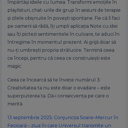
împărtăși ideile cu lumea. Transformi emoțiile în
playlisturi, chat-urile de grup în sesiuni de terapie
și zilele obișnuite în povești spontane. Fie că îi faci
pe oameni să râdă, îți umpli aplicația Note cu idei
sau îți pictezi sentimentele în culoare, te aduci în
întregime în momentul prezent. Ai grijă doar să
nu-ți umbrești propria strălucire. Termină ceea
ce începi, pentru că ceea ce construiești este
magic.
Ceea ce încearcă să te învețe numărul 3:
Creativitatea ta nu este doar o evadare – este
superputerea ta. Dă-i consecvența pe care o
merită.
13 septembrie 2025: Conjuncția Soare–Mercur în
Fecioară – ziua în care Universul transmite un