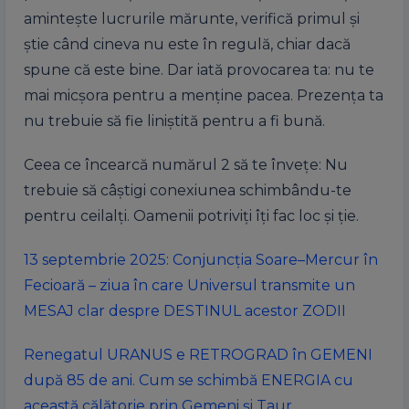
amintește lucrurile mărunte, verifică primul și
știe când cineva nu este în regulă, chiar dacă
spune că este bine. Dar iată provocarea ta: nu te
mai micșora pentru a menține pacea. Prezența ta
nu trebuie să fie liniștită pentru a fi bună.
Ceea ce încearcă numărul 2 să te învețe: Nu
trebuie să câștigi conexiunea schimbându-te
pentru ceilalți. Oamenii potriviți îți fac loc și ție.
13 septembrie 2025: Conjuncția Soare–Mercur în
Fecioară – ziua în care Universul transmite un
MESAJ clar despre DESTINUL acestor ZODII
Renegatul URANUS e RETROGRAD în GEMENI
după 85 de ani. Cum se schimbă ENERGIA cu
această călătorie prin Gemeni și Taur