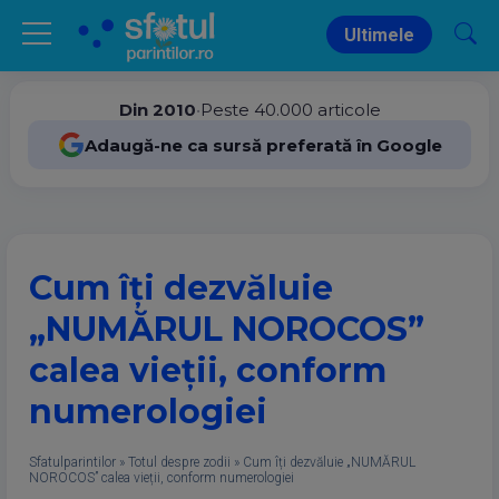
Ultimele
Din 2010
•
Peste 40.000 articole
Adaugă-ne ca sursă preferată în Google
Cum îți dezvăluie
„NUMĂRUL NOROCOS”
calea vieții, conform
numerologiei
Sfatulparintilor
»
Totul despre zodii
»
Cum îți dezvăluie „NUMĂRUL
NOROCOS” calea vieții, conform numerologiei