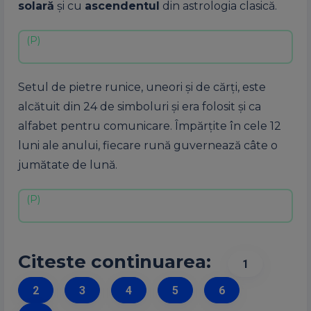
solară
și cu
ascendentul
din astrologia clasică.
Setul de pietre runice, uneori și de cărți, este
alcătuit din 24 de simboluri și era folosit și ca
alfabet pentru comunicare. Împărțite în cele 12
luni ale anului, fiecare rună guvernează câte o
jumătate de lună.
Citeste continuarea:
1
2
3
4
5
6