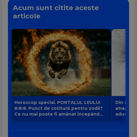
Acum sunt citite aceste
articole
Horoscop special. PORTALUL LEULUI
Din 6 au
8:8:8. Punct de cotitură pentru zodii?
atrage no
Ce nu mai poate fi amânat începând
aduce intr
din 8 august?
banilor V