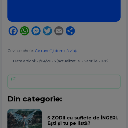
Facebook
WhatsApp
Messenger
Twitter
Email
Partajează
Cuvinte cheie:
Ce rune îți domină viața
Data articol: 21/04/2026 (actualizat la: 25 aprilie 2026)
Din categorie:
5 ZODII cu suflete de ÎNGERI.
Ești și tu pe listă?