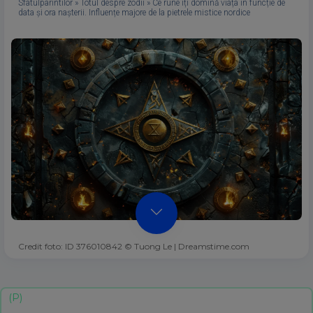
Sfatulparintilor
»
Totul despre zodii
»
Ce rune îți domină viața în funcție de
data și ora nașterii. Influențe majore de la pietrele mistice nordice
Credit foto: ID 376010842 © Tuong Le | Dreamstime.com