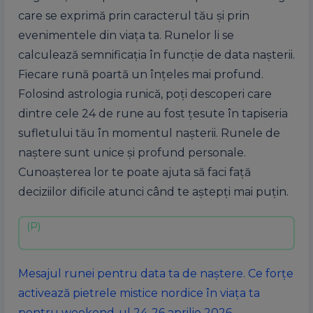
care se exprimă prin caracterul tău și prin
evenimentele din viața ta. Runelor li se
calculează semnificația în funcție de data nașterii.
Fiecare rună poartă un înțeles mai profund.
Folosind astrologia runică, poți descoperi care
dintre cele 24 de rune au fost țesute în tapiseria
sufletului tău în momentul nașterii. Runele de
naștere sunt unice și profund personale.
Cunoașterea lor te poate ajuta să faci față
deciziilor dificile atunci când te aștepți mai puțin.
Mesajul runei pentru data ta de naștere. Ce forțe
activează pietrele mistice nordice în viața ta
pentru weekend-ul 24-26 aprilie 2026