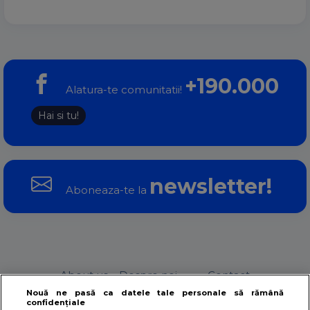
+190.000
Alatura-te comunitatii!
Hai si tu!
newsletter!
Aboneaza-te la
About us – Despre noi
Contact
Nouă ne pasă ca datele tale personale să rămână
confidențiale