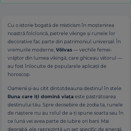
Cu o istorie bogată de misticism în moștenirea
noastră folclorică, pietrele vikinge și runele lor
decorative fac parte din patrimoniul universal. În
vremurile moderne,
Völvas
— vechile femei-
vrăjitor din lumea vikingă, care ghiceau viitorul —
au fost înlocuite de popularele aplicații de
horoscop.
Oamenii și-au citit dintotdeauna destinul în stele.
Runa care îți domină viața
este păstrătoarea
destinului tău. Spre deosebire de zodia ta, runele
de naștere nu au rolul de a-ți spune soarta sau în
ce lună vei avea parte de iubire ori bani. Mai
degrabă, ele reprezintă un set specific de energii