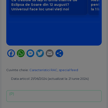
Eclipsa de Soare din 12 august?
pentru fi
Universul face loc unei vieți noi
la 1 la 9
Facebook
WhatsApp
Messenger
Twitter
Email
Partajează
Cuvinte cheie:
Caracteristici RAC
,
special feed
Data articol: 21/06/2024 (actualizat la: 21 iunie 2024)