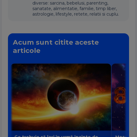
diverse: sarcina, bebelusi, parenting,
sanatate, alimentatie, familie, timp liber,
astrologie, lifestyle, retete, relatii si cuplu.
Acum sunt citite aceste
articole
Ce trebuie să lași în urmă înainte de
Mesajul P