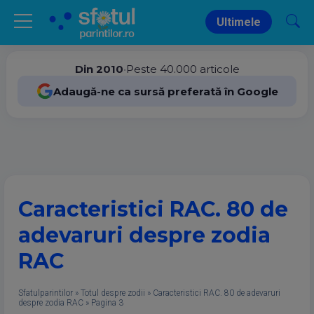
Ultimele
Din 2010
•
Peste 40.000 articole
Adaugă-ne ca sursă preferată în Google
Caracteristici RAC. 80 de
adevaruri despre zodia
RAC
Sfatulparintilor
»
Totul despre zodii
»
Caracteristici RAC. 80 de adevaruri
despre zodia RAC
»
Pagina 3