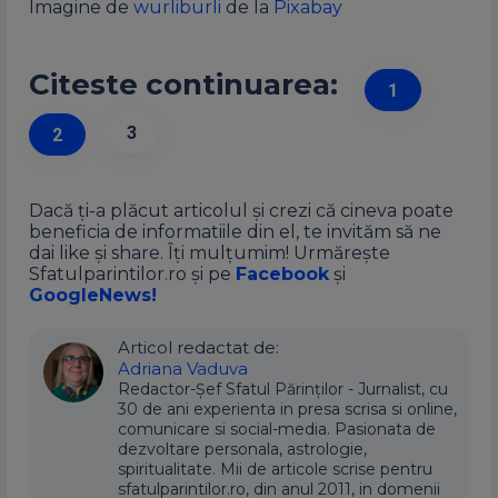
Imagine de
wurliburli
de la
Pixabay
Citeste continuarea:
1
3
2
Dacă ți-a plăcut articolul și crezi că cineva poate
beneficia de informatiile din el, te invităm să ne
dai like și share. Îți mulțumim! Urmărește
Sfatulparintilor.ro și pe
Facebook
și
GoogleNews!
Articol redactat de:
Adriana Vaduva
Redactor-Șef Sfatul Părinților - Jurnalist, cu
30 de ani experienta in presa scrisa si online,
comunicare si social-media. Pasionata de
dezvoltare personala, astrologie,
spiritualitate. Mii de articole scrise pentru
sfatulparintilor.ro, din anul 2011, in domenii