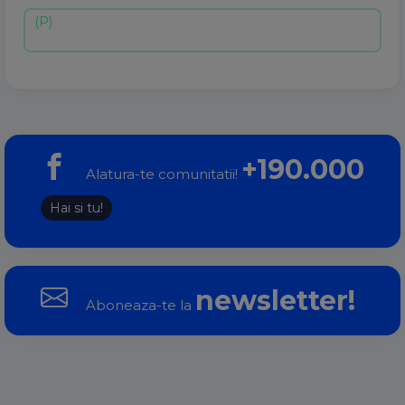
+190.000
Alatura-te comunitatii!
Hai si tu!
newsletter!
Aboneaza-te la