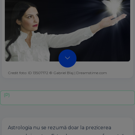
Credit foto: ID 13507172 © Gabriel Blaj | Dreamstime.com
Astrologia nu se rezumă doar la prezicerea