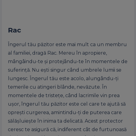
Rac
Îngerul tău păzitor este mai mult ca un membru
al familiei, dragă Rac. Mereu în apropiere,
mângâindu-te și protejându-te în momentele de
suferință. Nu ești singur când umbrele lumii se
lungesc. Îngerul tău este acolo, alungându-ți
temerile cu atingeri blânde, nevăzute. În
momentele de tristețe, când lacrimile vin prea
ușor, îngerul tău păzitor este cel care te ajută să
oprești curgerea, amintindu-ți de puterea care
sălășluiește în inima ta delicată. Acest protector
ceresc te asigură că, indiferent cât de furtunoasă