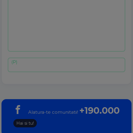
+190.000
Alatura-te comunitatii!
Hai si tu!