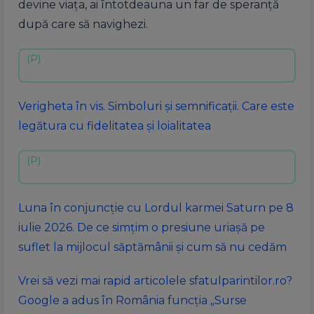
devine viața, ai întotdeauna un far de speranță
după care să navighezi.
Verigheta în vis. Simboluri și semnificații. Care este
legătura cu fidelitatea și loialitatea
Luna în conjuncție cu Lordul karmei Saturn pe 8
iulie 2026. De ce simțim o presiune uriașă pe
suflet la mijlocul săptămânii și cum să nu cedăm
Vrei să vezi mai rapid articolele sfatulparintilor.ro?
Google a adus în România funcția „Surse