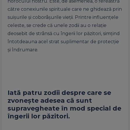
norocului nostru. Este, de asemenea, o fereastră
către conexiunile spirituale care ne ghidează prin
suișurile și coborâșurile vieții. Printre influențele
celeste, se crede că unele zodii au o relație
deosebit de strânsă cu îngerii lor păzitori, simțind
întotdeauna acel strat suplimentar de protecție
și îndrumare.
Iată patru zodii despre care se
zvonește adesea că sunt
supravegheate în mod special de
îngerii lor păzitori.