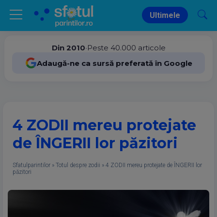
Ultimele
Din 2010
•
Peste 40.000 articole
Adaugă-ne ca sursă preferată în Google
4 ZODII mereu protejate
de ÎNGERII lor păzitori
Sfatulparintilor
»
Totul despre zodii
»
4 ZODII mereu protejate de ÎNGERII lor
păzitori