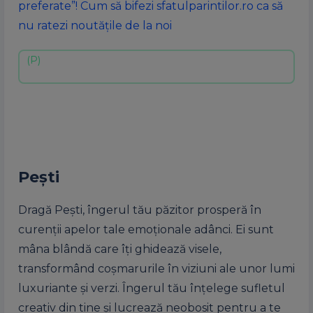
preferate”! Cum să bifezi sfatulparintilor.ro ca să
nu ratezi noutățile de la noi
Pești
Dragă Pești, îngerul tău păzitor prosperă în
curenții apelor tale emoționale adânci. Ei sunt
mâna blândă care îți ghidează visele,
transformând coșmarurile în viziuni ale unor lumi
luxuriante și verzi. Îngerul tău înțelege sufletul
creativ din tine și lucrează neobosit pentru a te