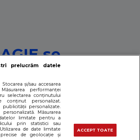
MAGIE se
ștri prelucrăm datele
rie 2024
. Stocarea și/sau accesarea
 Măsurarea performanței
tru selectarea conținutului
 puterea interioară și abilitatea de a manifesta
e conținut personalizat.
 publicității personalizate.
e personalizată. Măsurarea
 datelor limitate pentru a
cului prin statistici sau
artener: Dreamstime
Utilizarea de date limitate
ACCEPT TOATE
precise de geolocație și