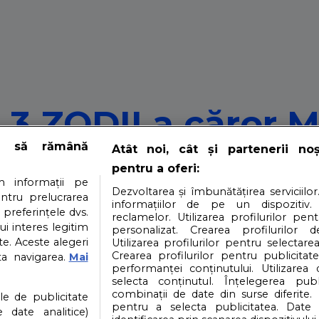
 3 ZODII a căror 
e să rămână
Atât noi, cât și partenerii no
nalul lunii octomb
pentru a oferi:
 informații pe
Dezvoltarea și îmbunătățirea serviciilor
entru prelucrarea
informațiilor de pe un dispozitiv.
 preferințele dvs.
reclamelor. Utilizarea profilurilor pen
ui interes legitim
matoare pentru anumite semne zodiacale, amplificându-le
personalizat. Crearea profilurilor d
e. Aceste alegeri
Utilizarea profilurilor pentru selectarea
Crearea profilurilor pentru publicitat
ta navigarea.
Mai
performanței conținutului. Utilizarea
selecta conținutul. Înțelegerea publi
i
Contact
Partener: Depositphotos.com
P
combinații de date din surse diferite. 
ile de publicitate
pentru a selecta publicitatea. Date 
 date analitice)