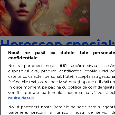
Horoscop special:
Nouă ne pasă ca datele tale personal
INTENSIFICĂ la fi
confidențiale
Noi și partenerii noștri
961
stocăm și/sau accesăm
dispozitivul dvs., precum identificatorii cookie unici p
17/10/2024 - Adriana Vaduva - Vizualizari:
53
datelor cu caracter personal. Puteți accepta sau gestiona
făcând clic mai jos, respectiv vă puteți opune utilizării un
Luna octombrie 2024 aduce o energie mistică și transfor
în orice moment pe pagina cu politica de confidențialitat
dorințele.
vor fi raportate partenerilor noștri și nu vă vor afec
detalii
multe detalii
About us – Despre no
Noi si partenerii nostri (retelele de socializare si agenti
partenere, precum si furnizorii nostri de servicii de