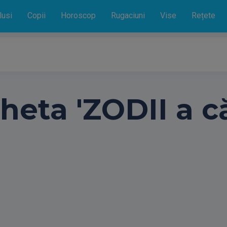
lusi
Copii
Horoscop
Rugaciuni
Vise
Rețete
cheta 'ZODII a 