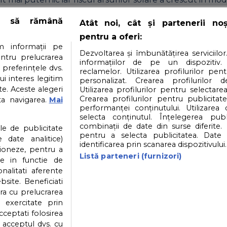
e să rămână
elarii de soare pe
Atât noi, cât și partenerii no
pentru a oferi:
 informații pe
Dezvoltarea și îmbunătățirea serviciilor
entru prelucrarea
informațiilor de pe un dispozitiv.
 preferințele dvs.
reclamelor. Utilizarea profilurilor pen
 atat mai necesari sunt copilasului tau. Pentru copii exist
ui interes legitim
personalizat. Crearea profilurilor d
e. Aceste alegeri
Utilizarea profilurilor pentru selectarea
e si ochelari de soare speciali pentru cei mici (si nu ne re
Crearea profilurilor pentru publicitat
ta navigarea.
Mai
performanței conținutului. Utilizarea
selecta conținutul. Înțelegerea publi
i
Contact
Partener: Depositphotos.com
P
combinații de date din surse diferite. 
ile de publicitate
pentru a selecta publicitatea. Date 
 date analitice)
identificarea prin scanarea dispozitivului.
ioneze, pentru a
atea datelor cu caracter personal
Politica cookies
Listă parteneri (furnizori)
ate in functie de
onalitati aferente
bsite. Beneficiati
ra cu prelucrarea
© 2026
SfatulParintilor.ro
.
Designed by Live Design
 exercitate prin
cceptati folosirea
v acceptul dvs. cu