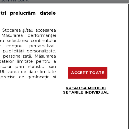
ntru copii?
ștri prelucrăm datele
. Stocarea și/sau accesarea
 Măsurarea performanței
tru selectarea conținutului
a lotiuni speciale pentru protectia solara, exista
e conținut personalizat.
 publicității personalizate.
ferim aici doar la forma si marime).
e personalizată. Măsurarea
 datelor limitate pentru a
cului prin statistici sau
artener: Dreamstime
Utilizarea de date limitate
ACCEPT TOATE
precise de geolocație și
Termeni si conditii
VREAU SA MODIFIC
SETARILE INDIVIDUAL