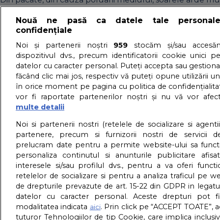
detalii
Nouă ne pasă ca datele tale personal
Sunt necesari och
confidențiale
Noi și partenerii noștri
959
stocăm și/sau accesăm
dispozitivul dvs., precum identificatorii cookie unici p
15/06/2014 - Adriana Vaduva - Vizualizari:
3739
datelor cu caracter personal. Puteți accepta sau gestiona
Daca pentru tine ochelarii de soare sunt necesari vara, cu
făcând clic mai jos, respectiv vă puteți opune utilizării un
în orice moment pe pagina cu politica de confidențialitat
palarioare speciale cu boruri larigi, deci exista in magazin
vor fi raportate partenerilor noștri și nu vă vor afec
detalii
multe detalii
About us – Despre no
Noi si partenerii nostri (retelele de socializare si agenti
partenere, precum si furnizorii nostri de servicii de
prelucram date pentru a permite website-ului sa funct
GDPR – Confidentialit
personaliza continutul si anunturile publicitare afis
interesele si/sau profilul dvs., pentru a va oferi functi
retelelor de socializare si pentru a analiza traficul pe we
de drepturile prevazute de art. 15-22 din GDPR in legatu
datelor cu caracter personal. Aceste drepturi pot fi
modalitatea indicata
. Prin click pe “ACCEPT TOATE”, a
aici
tuturor Tehnologiilor de tip Cookie, care implica inclusi