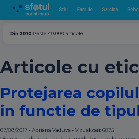
Stiri
Familie
Sarcina
Bebe
Din 2010
•
Peste 40.000 articole
Articole cu etic
Protejarea copilu
in functie de tipu
07/08/2017 - Adriana Vaduva - Vizualizari:
6075
Din pacate, din cauza poluarii mediului, soarele arde mult