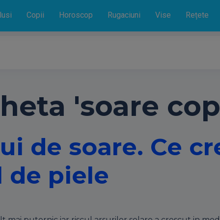
lusi
Copii
Horoscop
Rugaciuni
Vise
Rețete
heta 'soare copi
lui de soare. Ce c
l de piele
 mai puternic iar riscul arsurilor solare a crescut in mod