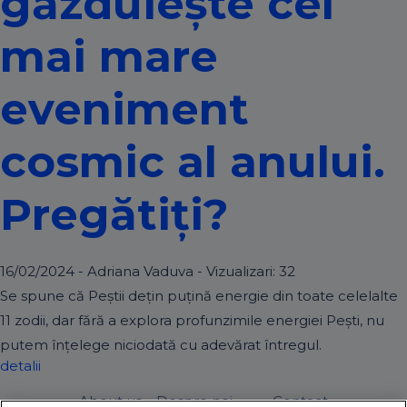
găzduiește cel
mai mare
eveniment
cosmic al anului.
Pregătiți?
16/02/2024 - Adriana Vaduva - Vizualizari:
32
Se spune că Peștii dețin puțină energie din toate celelalte
11 zodii, dar fără a explora profunzimile energiei Pești, nu
putem înțelege niciodată cu adevărat întregul.
detalii
About us – Despre noi
Contact