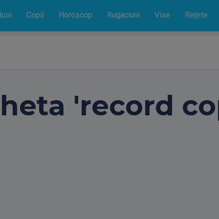
lusi
Copii
Horoscop
Rugaciuni
Vise
Rețete
heta 'record cop