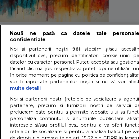
Cartea recordurilo
Nouă ne pasă ca datele tale personal
confidențiale
Noi și partenerii noștri
961
stocăm și/sau accesăm
27/11/2024 - Adriana Vaduva - Vizualizari:
7782
dispozitivul dvs., precum identificatorii cookie unici p
Cartea recordurilor are un capitol dedicat celor mai proli
datelor cu caracter personal. Puteți accepta sau gestiona
făcând clic mai jos, respectiv vă puteți opune utilizării un
meritul de a fi lasat in urma sute de mostenitori.
în orice moment pe pagina cu politica de confidențialitat
Iata 7 barbati care au peste 100 de copii:
vor fi raportate partenerilor noștri și nu vă vor afec
detalii
multe detalii
About us – Despre no
Noi si partenerii nostri (retelele de socializare si agenti
partenere, precum si furnizorii nostri de servicii de
prelucram date pentru a permite website-ului sa funct
GDPR – Confidentialit
personaliza continutul si anunturile publicitare afis
interesele si/sau profilul dvs., pentru a va oferi functi
retelelor de socializare si pentru a analiza traficul pe we
de drepturile prevazute de art. 15-22 din GDPR in legatu