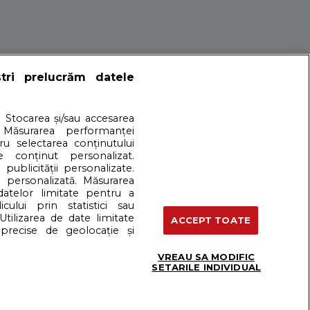
100 de copii
ștri prelucrăm datele
. Stocarea și/sau accesarea
 Măsurarea performanței
tatul iubirii cu mai multe femei, acesti barbati au
tru selectarea conținutului
e conținut personalizat.
 publicității personalizate.
e personalizată. Măsurarea
 datelor limitate pentru a
cului prin statistici sau
artener: Dreamstime
Utilizarea de date limitate
ACCEPT TOATE
precise de geolocație și
VREAU SA MODIFIC
Termeni si conditii
SETARILE INDIVIDUAL