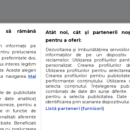
r: Tatii cu peste 
e să rămână
Atât noi, cât și partenerii no
pentru a oferi:
 informații pe
Dezvoltarea și îmbunătățirea serviciilor
entru prelucrarea
informațiilor de pe un dispozitiv.
fici barbati din lume. Chiar daca progeniturile sunt rezul
 preferințele dvs.
reclamelor. Utilizarea profilurilor pen
ui interes legitim
personalizat. Crearea profilurilor d
e. Aceste alegeri
Utilizarea profilurilor pentru selectarea
Crearea profilurilor pentru publicitat
ta navigarea.
Mai
performanței conținutului. Utilizarea
selecta conținutul. Înțelegerea publi
i
Contact
Partener: Depositphotos.com
P
combinații de date din surse diferite. 
ile de publicitate
pentru a selecta publicitatea. Date 
 date analitice)
identificarea prin scanarea dispozitivului.
ioneze, pentru a
atea datelor cu caracter personal
Politica cookies
Listă parteneri (furnizori)
ate in functie de
onalitati aferente
bsite. Beneficiati
ra cu prelucrarea