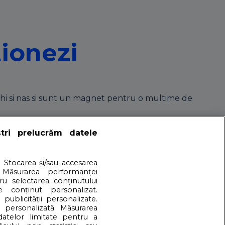
tionezi
rechi si nas si sunt un magnet pentru o multime de
ștri prelucrăm datele
ile cu cel mic
. Stocarea și/sau accesarea
 Măsurarea performanței
tru selectarea conținutului
a cataratului si a alergatului prin parc, este indicat sa nu
e conținut personalizat.
 publicității personalizate.
e personalizată. Măsurarea
 datelor limitate pentru a