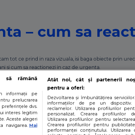
enta – cum sa reac
cam tot ce prind in raza vizuala, isi baga obiecte prin u
2 ani si cum sa reactionezi in caz de urgenta.
e să rămână
Atât noi, cât și partenerii no
tor pentru plimbar
pentru a oferi:
 informații pe
Dezvoltarea și îmbunătățirea serviciilor
entru prelucrarea
informațiilor de pe un dispozitiv.
 preferințele dvs.
reclamelor. Utilizarea profilurilor pen
ui interes legitim
i in carucior, fie ca este mai maricel si a descoperit bucuri
personalizat. Crearea profilurilor d
e. Aceste alegeri
Utilizarea profilurilor pentru selectarea
Crearea profilurilor pentru publicitat
ta navigarea.
Mai
performanței conținutului. Utilizarea