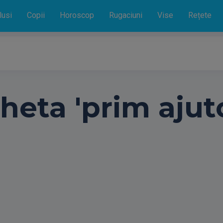
lusi
Copii
Horoscop
Rugaciuni
Vise
Rețete
heta 'prim ajuto