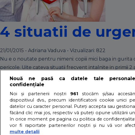
4 situatii de urg
21/01/2015 - Adriana Vaduva - Vizualizari:
822
Nu e o noutate pentru nimeni: copiii mici baga in gurita 
pericole. Uite cateva situatii frecvent intalnite in primii 
detalii
Nouă ne pasă ca datele tale personal
Trusa de prim aju
confidențiale
Noi și partenerii noștri
961
stocăm și/sau accesăm
dispozitivul dvs., precum identificatorii cookie unici p
09/07/2014 - Adriana Vaduva - Vizualizari:
3499
datelor cu caracter personal. Puteți accepta sau gestiona
făcând clic mai jos, respectiv vă puteți opune utilizării un
Fie ca micutul tau este inca la varsta la care inca il plimb
în orice moment pe pagina cu politica de confidențialitat
iesi din casa fara sa ai la tine o trusa de prim ajutor. I
vor fi raportate partenerilor noștri și nu vă vor afec
detalii
multe detalii