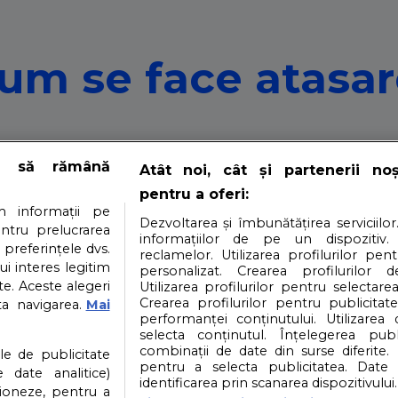
Cum se face atasar
 te intereseaza capitolul pozitii alaptare sau atasarea co
e să rămână
Atât noi, cât și partenerii no
pentru a oferi:
tare pentru premat
 informații pe
Dezvoltarea și îmbunătățirea serviciilor
entru prelucrarea
informațiilor de pe un dispozitiv.
 preferințele dvs.
reclamelor. Utilizarea profilurilor pen
ui interes legitim
personalizat. Crearea profilurilor d
e. Aceste alegeri
Utilizarea profilurilor pentru selectarea
putere de supt, pozitia de alaptare este foarte importan
Crearea profilurilor pentru publicitat
ta navigarea.
Mai
performanței conținutului. Utilizarea
selecta conținutul. Înțelegerea publi
i
Contact
Partener: Depositphotos.com
P
combinații de date din surse diferite. 
ile de publicitate
pentru a selecta publicitatea. Date 
 date analitice)
identificarea prin scanarea dispozitivului.
ioneze, pentru a