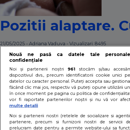
Pozitii alaptare. 
21/05/2025 - Adriana Vaduva - Vizualizari:
8495
Daca urmeaza sa devii mamica sau ai deja un nou-nascut si
Nouă ne pasă ca datele tale personal
detalii
confidențiale
3 pozitii de alap
Noi și partenerii noștri
961
stocăm și/sau accesăm
dispozitivul dvs., precum identificatorii cookie unici p
datelor cu caracter personal. Puteți accepta sau gestiona
făcând clic mai jos, respectiv vă puteți opune utilizării un
12/04/2015 - Adriana Vaduva - Vizualizari:
4243
în orice moment pe pagina cu politica de confidențialitat
In cazul bebelusilor prematuri, care au ceva mai putina 
vor fi raportate partenerilor noștri și nu vă vor afec
detalii
multe detalii
About us – Despre no
Noi si partenerii nostri (retelele de socializare si agenti
partenere, precum si furnizorii nostri de servicii de
prelucram date pentru a permite website-ului sa funct