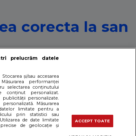
ea corecta la san
recta la san, citeste in continuare.
ștri prelucrăm datele
uri
. Stocarea și/sau accesarea
 Măsurarea performanței
tru selectarea conținutului
e conținut personalizat.
 publicității personalizate.
ta.
e personalizată. Măsurarea
 datelor limitate pentru a
cului prin statistici sau
artener: Dreamstime
Utilizarea de date limitate
ACCEPT TOATE
precise de geolocație și