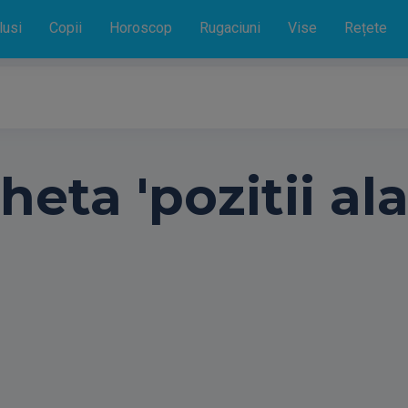
lusi
Copii
Horoscop
Rugaciuni
Vise
Rețete
heta 'pozitii ala