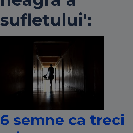
sufletului':
6 semne ca treci