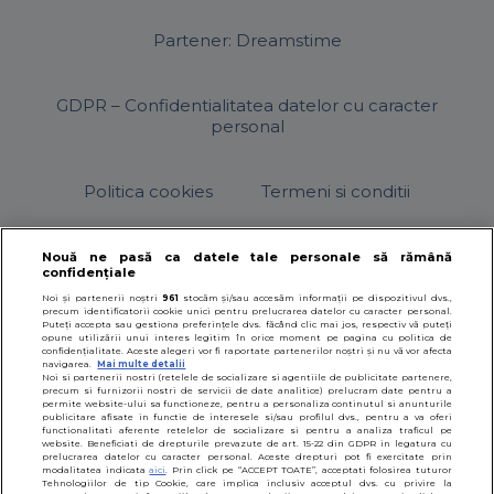
Partener: Dreamstime
GDPR – Confidentialitatea datelor cu caracter
personal
Politica cookies
Termeni si conditii
Nouă ne pasă ca datele tale personale să rămână
confidențiale
© 2026
SfatulParintilor.ro
.
Designed by Live Design
Noi și partenerii noștri
961
stocăm și/sau accesăm informații pe dispozitivul dvs.,
precum identificatorii cookie unici pentru prelucrarea datelor cu caracter personal.
Puteți accepta sau gestiona preferințele dvs. făcând clic mai jos, respectiv vă puteți
opune utilizării unui interes legitim în orice moment pe pagina cu politica de
confidențialitate. Aceste alegeri vor fi raportate partenerilor noștri și nu vă vor afecta
navigarea.
Mai multe detalii
Noi si partenerii nostri (retelele de socializare si agentiile de publicitate partenere,
precum si furnizorii nostri de servicii de date analitice) prelucram date pentru a
permite website-ului sa functioneze, pentru a personaliza continutul si anunturile
publicitare afisate in functie de interesele si/sau profilul dvs., pentru a va oferi
functionalitati aferente retelelor de socializare si pentru a analiza traficul pe
website. Beneficiati de drepturile prevazute de art. 15-22 din GDPR in legatura cu
prelucrarea datelor cu caracter personal. Aceste drepturi pot fi exercitate prin
modalitatea indicata
aici
. Prin click pe “ACCEPT TOATE”, acceptati folosirea tuturor
Tehnologiilor de tip Cookie, care implica inclusiv acceptul dvs. cu privire la