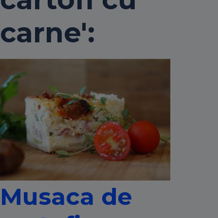
carne':
Musaca de