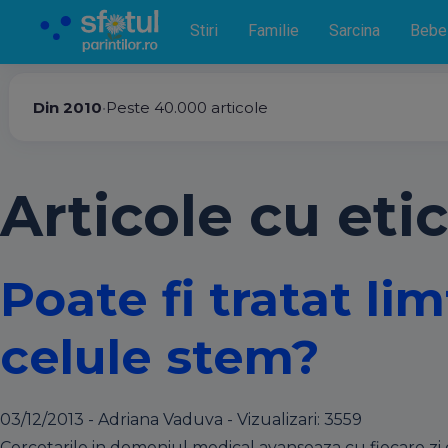
Stiri
Familie
Sarcina
Bebe
Din 2010
•
Peste 40.000 articole
Articole cu eti
Poate fi tratat l
celule stem?
03/12/2013 - Adriana Vaduva - Vizualizari:
3559
Cercetarile in domeniul medical avanseaza cu fiecare zi c