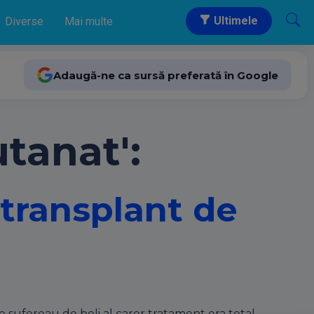
Ultimele
Diverse
Mai multe
Adaugă-ne ca sursă preferată în Google
tanat':
 transplant de
e sufereau de boli al caror tratament era total