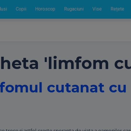
lusi
Copii
Horoscop
Rugaciuni
Vise
Rețete
cheta 'limfom cu
imfomul cutanat cu
e trece si astfel creste speranta de viata a oamenilor car