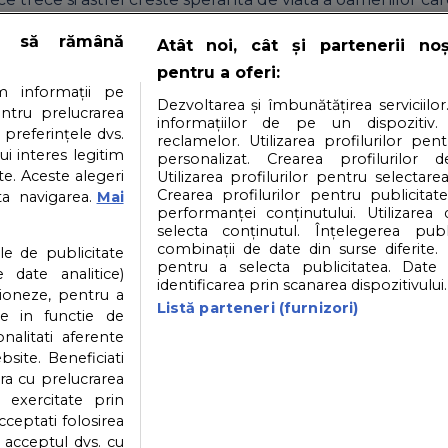
rie.
e să rămână
Atât noi, cât și partenerii no
pentru a oferi:
i
Contact
Partener: Depositphotos.com
P
 informații pe
Dezvoltarea și îmbunătățirea serviciilor
entru prelucrarea
informațiilor de pe un dispozitiv.
 preferințele dvs.
reclamelor. Utilizarea profilurilor pen
atea datelor cu caracter personal
Politica cookies
ui interes legitim
personalizat. Crearea profilurilor d
e. Aceste alegeri
Utilizarea profilurilor pentru selectarea
Crearea profilurilor pentru publicitat
ta navigarea.
Mai
performanței conținutului. Utilizarea
selecta conținutul. Înțelegerea publi
© 2026
SfatulParintilor.ro
.
Designed by Live Design
combinații de date din surse diferite. 
ile de publicitate
pentru a selecta publicitatea. Date 
 date analitice)
identificarea prin scanarea dispozitivului.
ioneze, pentru a
Listă parteneri (furnizori)
ate in functie de
onalitati aferente
bsite. Beneficiati
ra cu prelucrarea
 exercitate prin
cceptati folosirea
v acceptul dvs. cu