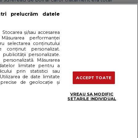
ștri prelucrăm datele
artener: Dreamstime
. Stocarea și/sau accesarea
 Măsurarea performanței
tru selectarea conținutului
Termeni si conditii
e conținut personalizat.
 publicității personalizate.
e personalizată. Măsurarea
 datelor limitate pentru a
cului prin statistici sau
Utilizarea de date limitate
ACCEPT TOATE
precise de geolocație și
VREAU SA MODIFIC
SETARILE INDIVIDUAL