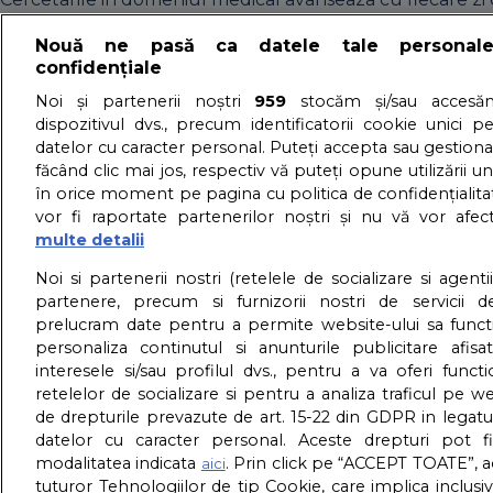
necunoscut si care erau nevoiti sa duca o lupta fara victo
Nouă ne pasă ca datele tale personal
detalii
confidențiale
About us – Despre no
Noi și partenerii noștri
959
stocăm și/sau accesăm
dispozitivul dvs., precum identificatorii cookie unici p
datelor cu caracter personal. Puteți accepta sau gestiona
GDPR – Confidentialit
făcând clic mai jos, respectiv vă puteți opune utilizării un
în orice moment pe pagina cu politica de confidențialitat
vor fi raportate partenerilor noștri și nu vă vor afec
multe detalii
Noi si partenerii nostri (retelele de socializare si agenti
partenere, precum si furnizorii nostri de servicii de
prelucram date pentru a permite website-ului sa funct
personaliza continutul si anunturile publicitare afis
interesele si/sau profilul dvs., pentru a va oferi functi
retelelor de socializare si pentru a analiza traficul pe we
de drepturile prevazute de art. 15-22 din GDPR in legatu
datelor cu caracter personal. Aceste drepturi pot fi
modalitatea indicata
. Prin click pe “ACCEPT TOATE”, a
aici
tuturor Tehnologiilor de tip Cookie, care implica inclusi