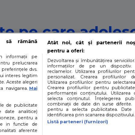
ite pe care adolesc
e să rămână
Atât noi, cât și partenerii no
pentru a oferi:
 informații pe
Dezvoltarea și îmbunătățirea serviciilor
entru prelucrarea
informațiilor de pe un dispozitiv.
 preferințele dvs.
reclamelor. Utilizarea profilurilor pen
ui interes legitim
ute care, spera ei, sa le aduca foarte multi bani. Cu toat
personalizat. Crearea profilurilor d
e. Aceste alegeri
Utilizarea profilurilor pentru selectarea
Crearea profilurilor pentru publicitat
ta navigarea.
Mai
performanței conținutului. Utilizarea
selecta conținutul. Înțelegerea publi
i
Contact
Partener: Depositphotos.com
P
combinații de date din surse diferite. 
ile de publicitate
pentru a selecta publicitatea. Date 
 date analitice)
identificarea prin scanarea dispozitivului.
ioneze, pentru a
atea datelor cu caracter personal
Politica cookies
Listă parteneri (furnizori)
ate in functie de
onalitati aferente