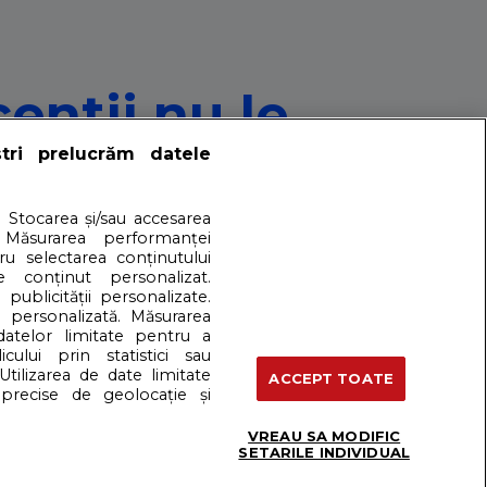
entii nu le
ștri prelucrăm datele
. Stocarea și/sau accesarea
 Măsurarea performanței
tru selectarea conținutului
e acestea, exista joburi despre care se vorbeste mai putin,
e conținut personalizat.
 publicității personalizate.
e personalizată. Măsurarea
 datelor limitate pentru a
cului prin statistici sau
artener: Dreamstime
Utilizarea de date limitate
ACCEPT TOATE
precise de geolocație și
VREAU SA MODIFIC
Termeni si conditii
SETARILE INDIVIDUAL