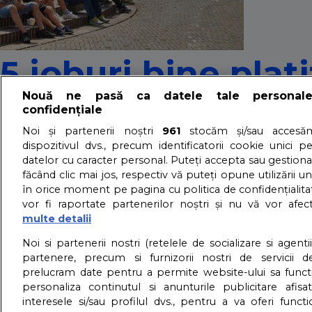
5 joburi bine plat
Nouă ne pasă ca datele tale personal
cunosc
confidențiale
Noi și partenerii noștri
961
stocăm și/sau accesăm
dispozitivul dvs., precum identificatorii cookie unici p
21/03/2021 - Adriana Vaduva - Vizualizari:
144453
datelor cu caracter personal. Puteți accepta sau gestiona
făcând clic mai jos, respectiv vă puteți opune utilizării un
Adolescentii isi indreapta atentia spre meserii binecunosc
în orice moment pe pagina cu politica de confidențialitat
dar care pot fi la fel de banoase.
vor fi raportate partenerilor noștri și nu vă vor afec
detalii
multe detalii
About us – Despre no
Noi si partenerii nostri (retelele de socializare si agenti
partenere, precum si furnizorii nostri de servicii de
prelucram date pentru a permite website-ului sa funct
GDPR – Confidentialit
personaliza continutul si anunturile publicitare afis
interesele si/sau profilul dvs., pentru a va oferi functi