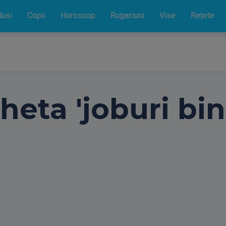
lusi
Copii
Horoscop
Rugaciuni
Vise
Rețete
heta 'joburi bin