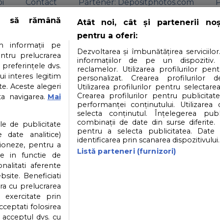
i
Contact
Partener: Depositphotos.com
P
e să rămână
Atât noi, cât și partenerii no
atea datelor cu caracter personal
Politica cookies
pentru a oferi:
 informații pe
Dezvoltarea și îmbunătățirea serviciilor
entru prelucrarea
informațiilor de pe un dispozitiv.
 preferințele dvs.
reclamelor. Utilizarea profilurilor pen
© 2026
SfatulParintilor.ro
.
Designed by Live Design
ui interes legitim
personalizat. Crearea profilurilor d
e. Aceste alegeri
Utilizarea profilurilor pentru selectarea
Crearea profilurilor pentru publicitat
ta navigarea.
Mai
performanței conținutului. Utilizarea
selecta conținutul. Înțelegerea publi
combinații de date din surse diferite. 
ile de publicitate
pentru a selecta publicitatea. Date 
 date analitice)
identificarea prin scanarea dispozitivului.
ioneze, pentru a
Listă parteneri (furnizori)
ate in functie de
onalitati aferente
bsite. Beneficiati
ra cu prelucrarea
 exercitate prin
cceptati folosirea
v acceptul dvs. cu