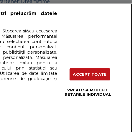
artener: Dreamstime
ștri prelucrăm datele
Termeni si conditii
. Stocarea și/sau accesarea
 Măsurarea performanței
tru selectarea conținutului
e conținut personalizat.
 publicității personalizate.
e personalizată. Măsurarea
 datelor limitate pentru a
cului prin statistici sau
Utilizarea de date limitate
ACCEPT TOATE
precise de geolocație și
VREAU SA MODIFIC
SETARILE INDIVIDUAL