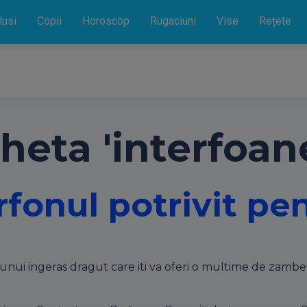
lusi
Copii
Horoscop
Rugaciuni
Vise
Rețete
heta 'interfoane
rfonul potrivit pe
ca unui ingeras dragut care iti va oferi o multime de zamb