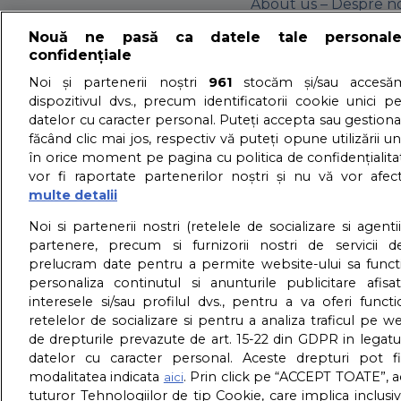
About us – Despre no
Nouă ne pasă ca datele tale personal
confidențiale
GDPR – Confidentialit
Noi și partenerii noștri
961
stocăm și/sau accesăm
dispozitivul dvs., precum identificatorii cookie unici p
datelor cu caracter personal. Puteți accepta sau gestiona
făcând clic mai jos, respectiv vă puteți opune utilizării un
în orice moment pe pagina cu politica de confidențialitat
vor fi raportate partenerilor noștri și nu vă vor afec
multe detalii
Noi si partenerii nostri (retelele de socializare si agenti
partenere, precum si furnizorii nostri de servicii de
prelucram date pentru a permite website-ului sa funct
personaliza continutul si anunturile publicitare afis
interesele si/sau profilul dvs., pentru a va oferi functi
retelelor de socializare si pentru a analiza traficul pe we
de drepturile prevazute de art. 15-22 din GDPR in legatu
datelor cu caracter personal. Aceste drepturi pot fi
modalitatea indicata
. Prin click pe “ACCEPT TOATE”, a
aici
tuturor Tehnologiilor de tip Cookie, care implica inclusi