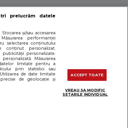
ștri prelucrăm datele
. Stocarea și/sau accesarea
 Măsurarea performanței
tru selectarea conținutului
e conținut personalizat.
 publicității personalizate.
e personalizată. Măsurarea
 datelor limitate pentru a
cului prin statistici sau
artener: Dreamstime
Utilizarea de date limitate
ACCEPT TOATE
precise de geolocație și
VREAU SA MODIFIC
Termeni si conditii
SETARILE INDIVIDUAL