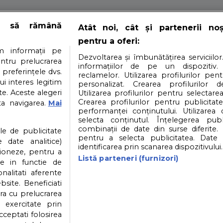
e să rămână
Atât noi, cât și partenerii no
pentru a oferi:
timpul conceptiei
 informații pe
Dezvoltarea și îmbunătățirea serviciilor
entru prelucrarea
informațiilor de pe un dispozitiv.
 preferințele dvs.
reclamelor. Utilizarea profilurilor pen
ui interes legitim
personalizat. Crearea profilurilor d
e. Aceste alegeri
Utilizarea profilurilor pentru selectarea
, daca stii totul despre ele.
Crearea profilurilor pentru publicitat
ta navigarea.
Mai
performanței conținutului. Utilizarea
selecta conținutul. Înțelegerea publi
i
Contact
Partener: Depositphotos.com
P
combinații de date din surse diferite. 
ile de publicitate
pentru a selecta publicitatea. Date 
 date analitice)
identificarea prin scanarea dispozitivului.
ioneze, pentru a
atea datelor cu caracter personal
Politica cookies
Listă parteneri (furnizori)
ate in functie de
onalitati aferente
bsite. Beneficiati
ra cu prelucrarea
© 2026
SfatulParintilor.ro
.
Designed by Live Design
 exercitate prin
cceptati folosirea