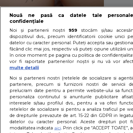
Nouă ne pasă ca datele tale personal
confidențiale
Ce poti gresi in 
Noi și partenerii noștri
959
stocăm și/sau accesăm
dispozitivul dvs., precum identificatorii cookie unici p
datelor cu caracter personal. Puteți accepta sau gestiona
făcând clic mai jos, respectiv vă puteți opune utilizării un
17/12/2015 - Adriana Vaduva - Vizualizari:
4656
în orice moment pe pagina cu politica de confidențialitat
Iata care sunt cele mai comune greseli si cum le poti evita
vor fi raportate partenerilor noștri și nu vă vor afec
detalii
multe detalii
About us – Despre no
Noi si partenerii nostri (retelele de socializare si agenti
partenere, precum si furnizorii nostri de servicii de
prelucram date pentru a permite website-ului sa funct
GDPR – Confidentialit
personaliza continutul si anunturile publicitare afis
interesele si/sau profilul dvs., pentru a va oferi functi
retelelor de socializare si pentru a analiza traficul pe we
de drepturile prevazute de art. 15-22 din GDPR in legatu
datelor cu caracter personal. Aceste drepturi pot fi
modalitatea indicata
. Prin click pe “ACCEPT TOATE”, a
aici