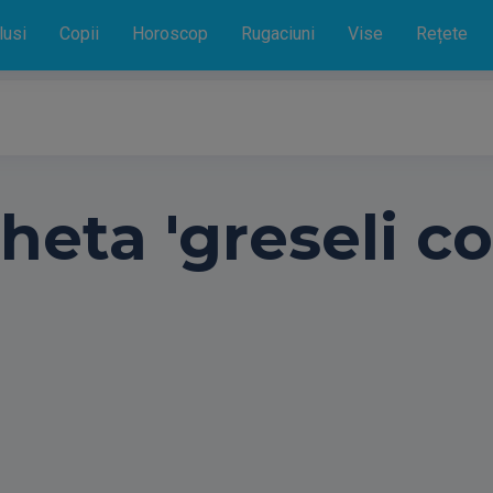
lusi
Copii
Horoscop
Rugaciuni
Vise
Rețete
cheta 'greseli c