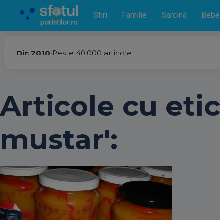
Stiri
Familie
Sarcina
Bebe
Din 2010
•
Peste 40.000 articole
Articole cu eti
mustar':