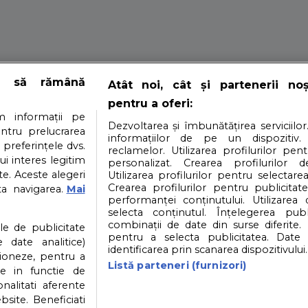
e să rămână
Atât noi, cât și partenerii no
pentru a oferi:
gosari in sos de m
 informații pe
Dezvoltarea și îmbunătățirea serviciilor
entru prelucrarea
informațiilor de pe un dispozitiv.
 preferințele dvs.
reclamelor. Utilizarea profilurilor pen
ui interes legitim
personalizat. Crearea profilurilor d
e. Aceste alegeri
Utilizarea profilurilor pentru selectarea
i in sos de mustar.
Crearea profilurilor pentru publicitat
ta navigarea.
Mai
performanței conținutului. Utilizarea
selecta conținutul. Înțelegerea publi
i
Contact
Partener: Depositphotos.com
P
combinații de date din surse diferite. 
ile de publicitate
pentru a selecta publicitatea. Date 
 date analitice)
identificarea prin scanarea dispozitivului.
ioneze, pentru a
atea datelor cu caracter personal
Politica cookies
Listă parteneri (furnizori)
ate in functie de
onalitati aferente
bsite. Beneficiati