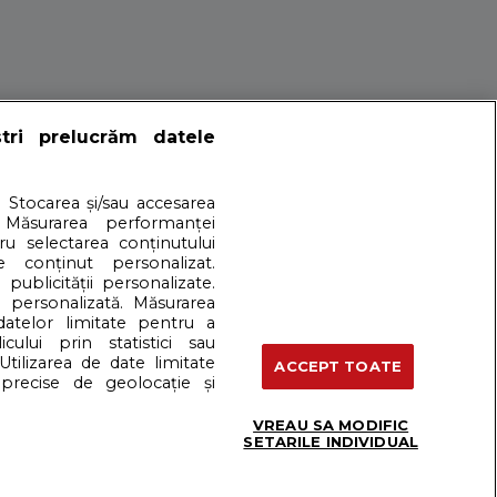
ștri prelucrăm datele
ustar
. Stocarea și/sau accesarea
 Măsurarea performanței
tru selectarea conținutului
e conținut personalizat.
 publicității personalizate.
e personalizată. Măsurarea
 datelor limitate pentru a
cului prin statistici sau
artener: Dreamstime
Utilizarea de date limitate
ACCEPT TOATE
precise de geolocație și
VREAU SA MODIFIC
Termeni si conditii
SETARILE INDIVIDUAL