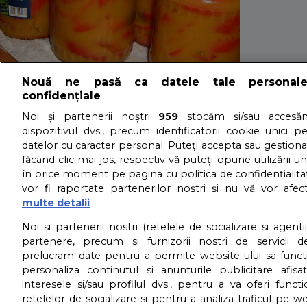
Nouă ne pasă ca datele tale personal
confidențiale
Retetele Tale: Go
Noi și partenerii noștri
959
stocăm și/sau accesăm
dispozitivul dvs., precum identificatorii cookie unici p
datelor cu caracter personal. Puteți accepta sau gestiona
făcând clic mai jos, respectiv vă puteți opune utilizării un
23/10/2016 - Adriana Vaduva - Vizualizari:
675
în orice moment pe pagina cu politica de confidențialitat
Va recomandam o reteta simpla pentru muraturi: Gogosar
vor fi raportate partenerilor noștri și nu vă vor afec
detalii
multe detalii
About us – Despre no
Noi si partenerii nostri (retelele de socializare si agenti
partenere, precum si furnizorii nostri de servicii de
prelucram date pentru a permite website-ului sa funct
GDPR – Confidentialit
personaliza continutul si anunturile publicitare afis
interesele si/sau profilul dvs., pentru a va oferi functi
retelelor de socializare si pentru a analiza traficul pe we