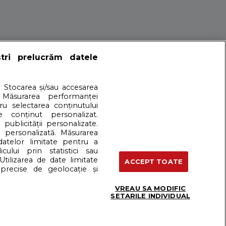
neze sunt suple.
ștri prelucrăm datele
. Stocarea și/sau accesarea
 Măsurarea performanței
tru selectarea conținutului
e conținut personalizat.
 publicității personalizate.
at sunt in realitate.
e personalizată. Măsurarea
 datelor limitate pentru a
cului prin statistici sau
artener: Dreamstime
Utilizarea de date limitate
ACCEPT TOATE
precise de geolocație și
VREAU SA MODIFIC
Termeni si conditii
SETARILE INDIVIDUAL