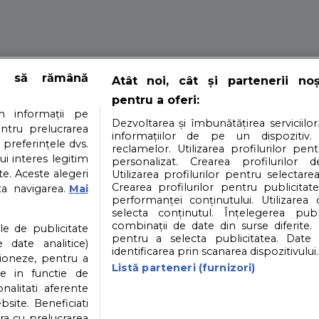
care femeile japo
e să rămână
Atât noi, cât și partenerii no
pentru a oferi:
sta!
 informații pe
Dezvoltarea și îmbunătățirea serviciilor
entru prelucrarea
informațiilor de pe un dispozitiv.
 preferințele dvs.
reclamelor. Utilizarea profilurilor pen
ui interes legitim
personalizat. Crearea profilurilor d
e. Aceste alegeri
Utilizarea profilurilor pentru selectarea
mit faptul ca sunt foarte subtiri si ca arata mai tinere dec
Crearea profilurilor pentru publicitat
ta navigarea.
Mai
performanței conținutului. Utilizarea
selecta conținutul. Înțelegerea publi
i
Contact
Partener: Depositphotos.com
P
combinații de date din surse diferite. 
ile de publicitate
pentru a selecta publicitatea. Date 
 date analitice)
identificarea prin scanarea dispozitivului.
ioneze, pentru a
atea datelor cu caracter personal
Politica cookies
Listă parteneri (furnizori)
ate in functie de
onalitati aferente
bsite. Beneficiati
ra cu prelucrarea