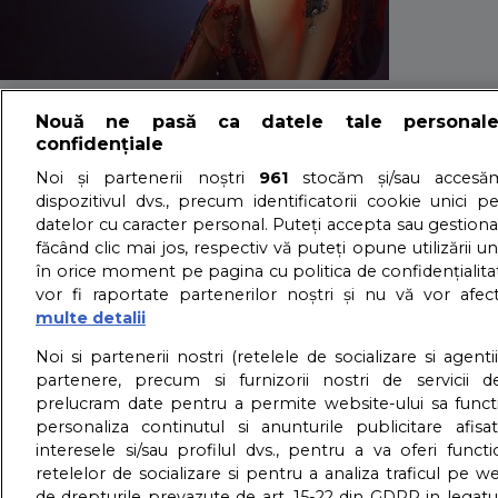
10 motive pentru 
Nouă ne pasă ca datele tale personal
confidențiale
Si nu isi arata var
Noi și partenerii noștri
961
stocăm și/sau accesăm
dispozitivul dvs., precum identificatorii cookie unici p
datelor cu caracter personal. Puteți accepta sau gestiona
făcând clic mai jos, respectiv vă puteți opune utilizării un
15/11/2024 - Adriana Vaduva - Vizualizari:
3160
în orice moment pe pagina cu politica de confidențialitat
Daca ai intalnit vreodata japoneze nu ai cum sa nu te fi ui
vor fi raportate partenerilor noștri și nu vă vor afec
detalii
multe detalii
About us – Despre no
Noi si partenerii nostri (retelele de socializare si agenti
partenere, precum si furnizorii nostri de servicii de
prelucram date pentru a permite website-ului sa funct
GDPR – Confidentialit
personaliza continutul si anunturile publicitare afis
interesele si/sau profilul dvs., pentru a va oferi functi
retelelor de socializare si pentru a analiza traficul pe we
de drepturile prevazute de art. 15-22 din GDPR in legatu