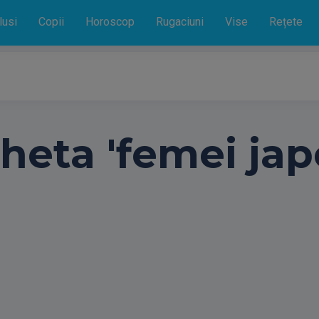
lusi
Copii
Horoscop
Rugaciuni
Vise
Rețete
cheta 'femei ja