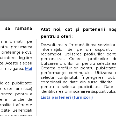
tor pentru care es
e să rămână
Atât noi, cât și partenerii no
pentru a oferi:
 informații pe
Dezvoltarea și îmbunătățirea serviciilor
entru prelucrarea
informațiilor de pe un dispozitiv.
 preferințele dvs.
reclamelor. Utilizarea profilurilor pen
ui interes legitim
personalizat. Crearea profilurilor d
e. Aceste alegeri
Utilizarea profilurilor pentru selectarea
z in timpul zilei si te simti stors de vlaga cand ajungi acas
Crearea profilurilor pentru publicitat
ta navigarea.
Mai
performanței conținutului. Utilizarea
selecta conținutul. Înțelegerea publi
i
Contact
Partener: Depositphotos.com
P
combinații de date din surse diferite. 
ile de publicitate
pentru a selecta publicitatea. Date 
 date analitice)
identificarea prin scanarea dispozitivului.
ioneze, pentru a
atea datelor cu caracter personal
Politica cookies
Listă parteneri (furnizori)
ate in functie de
onalitati aferente
bsite. Beneficiati
ra cu prelucrarea