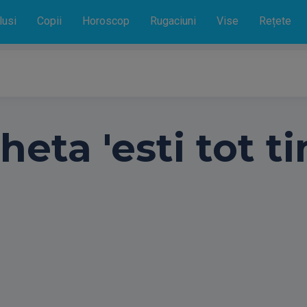
lusi
Copii
Horoscop
Rugaciuni
Vise
Rețete
heta 'esti tot t