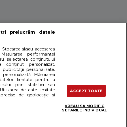
ti tot timpul
ștri prelucrăm datele
. Stocarea și/sau accesarea
 Măsurarea performanței
tru selectarea conținutului
e conținut personalizat.
 publicității personalizate.
a?
e personalizată. Măsurarea
 datelor limitate pentru a
cului prin statistici sau
artener: Dreamstime
Utilizarea de date limitate
ACCEPT TOATE
precise de geolocație și
VREAU SA MODIFIC
Termeni si conditii
SETARILE INDIVIDUAL