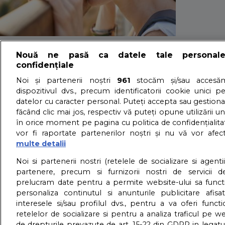
Motivul surprinza
Nouă ne pasă ca datele tale personal
confidențiale
obosit
Noi și partenerii noștri
961
stocăm și/sau accesăm
dispozitivul dvs., precum identificatorii cookie unici p
datelor cu caracter personal. Puteți accepta sau gestiona
făcând clic mai jos, respectiv vă puteți opune utilizării un
30/07/2025 - Adriana Vaduva - Vizualizari:
2180
în orice moment pe pagina cu politica de confidențialitat
Ti se intampla sa te straduiesti din rasputeri sa ramai trea
vor fi raportate partenerilor noștri și nu vă vor afec
detalii
multe detalii
About us – Despre no
Noi si partenerii nostri (retelele de socializare si agenti
partenere, precum si furnizorii nostri de servicii de
prelucram date pentru a permite website-ului sa funct
GDPR – Confidentialit
personaliza continutul si anunturile publicitare afis
interesele si/sau profilul dvs., pentru a va oferi functi
retelelor de socializare si pentru a analiza traficul pe we
de drepturile prevazute de art. 15-22 din GDPR in legatu