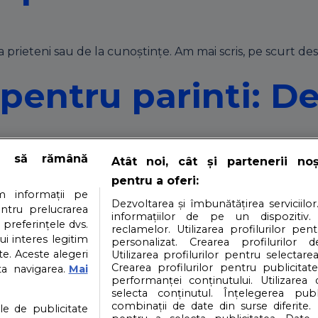
a prieteni sau de la cunoștințe. Am mai scris, pe scurt desp
 pentru parinti: D
e să rămână
Atât noi, cât și partenerii no
pentru a oferi:
 informații pe
 copilul lui pentru care un parinte nu e pregatit nicioda
Dezvoltarea și îmbunătățirea serviciilor
entru prelucrarea
informațiilor de pe un dispozitiv.
demitizezi barza si cum vin pe lume copiii. Traim intr-o vr
 preferințele dvs.
reclamelor. Utilizarea profilurilor pen
ui interes legitim
 conversatie cu propriul tau copil. Multi dintre noi ne do
personalizat. Crearea profilurilor d
e. Aceste alegeri
Utilizarea profilurilor pentru selectarea
Crearea profilurilor pentru publicitat
ta navigarea.
Mai
performanței conținutului. Utilizarea
selecta conținutul. Înțelegerea publi
i
Contact
Partener: Depositphotos.com
P
combinații de date din surse diferite. 
ile de publicitate