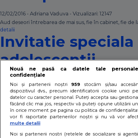
12/02/2016 - Adriana Vaduva - Vizualizari:
12147
Aud deseori întrebarea de mai sus, fie în cabinet, fie de l
detalii
Invitatie speciala
adolescentii
Nouă ne pasă ca datele tale personal
confidențiale
29/01/2013 - Adriana Vaduva - Vizualizari:
2328
Noi și partenerii noștri
959
stocăm și/sau accesăm
Una dintre cele mai importante si delicate conversatii cu
dispozitivul dvs., precum identificatorii cookie unici p
te pregatesti sufleteste pentru ziua in care va trebui sa 
datelor cu caracter personal. Puteți accepta sau gestiona
făcând clic mai jos, respectiv vă puteți opune utilizării un
telefon distanta. Este important sa fii parte din aceasta
în orice moment pe pagina cu politica de confidențialitat
si Rory din serialul Gilmore Girls.
vor fi raportate partenerilor noștri și nu vă vor afec
detalii
multe detalii
About us – Despre no
Noi si partenerii nostri (retelele de socializare si agenti