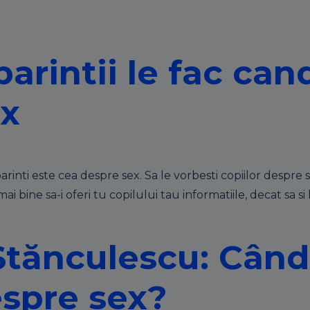
parintii le fac can
ex
inti este cea despre sex. Sa le vorbesti copiilor despre se
ai bine sa-i oferi tu copilului tau informatiile, decat sa si
tănculescu: Când 
espre sex?