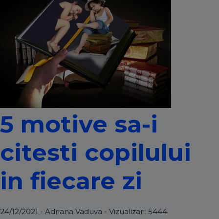
5 motive sa-i
citesti copilului
in fiecare zi
24/12/2021 - Adriana Vaduva - Vizualizari:
5444