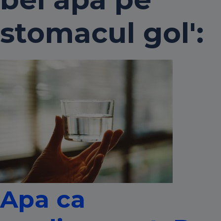
stomacul gol':
Apa ca