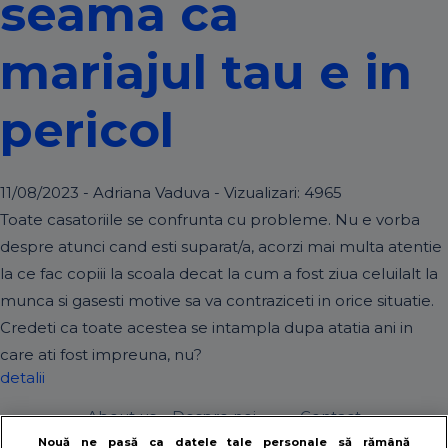
seama ca
mariajul tau e in
pericol
11/08/2023 - Adriana Vaduva - Vizualizari:
4965
Toate casatoriile se confrunta cu probleme. Nu e vorba
despre atunci cand esti suparat/a, acorzi mai multa atentie
la ce fac copiii la scoala decat la cum a fost ziua celuilalt la
munca si gasesti motive sa va contraziceti in orice situatie.
Credeti ca toate acestea se intampla dupa atatia ani in
care ati fost impreuna, nu?
detalii
About us – Despre noi
Contact
Nouă ne pasă ca datele tale personale să rămână