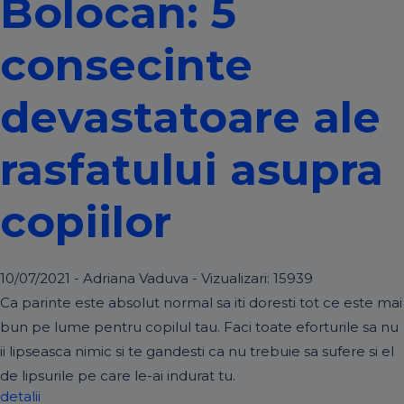
Bolocan: 5
consecinte
devastatoare ale
rasfatului asupra
copiilor
10/07/2021 - Adriana Vaduva - Vizualizari:
15939
Ca parinte este absolut normal sa iti doresti tot ce este mai
bun pe lume pentru copilul tau. Faci toate eforturile sa nu
ii lipseasca nimic si te gandesti ca nu trebuie sa sufere si el
de lipsurile pe care le-ai indurat tu.
detalii