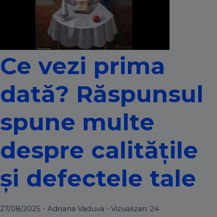
Ce vezi prima
dată? Răspunsul
spune multe
despre calitățile
și defectele tale
27/08/2025 - Adriana Vaduva - Vizualizari:
24