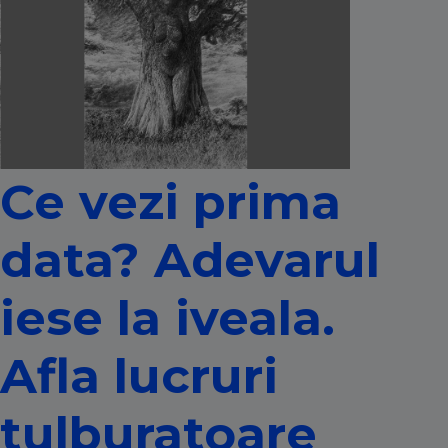
Ce vezi prima
data? Adevarul
iese la iveala.
Afla lucruri
tulburatoare