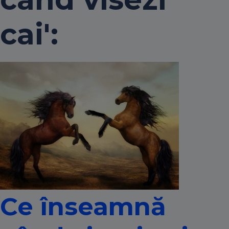
cai':
Ce înseamnă