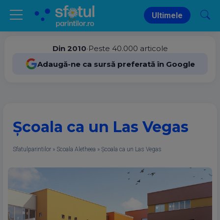
Ultimele
Din 2010
•
Peste 40.000 articole
Adaugă-ne ca sursă preferată în Google
Şcoala ca un Las Vegas
Sfatulparintilor
»
Scoala Aletheea
»
Şcoala ca un Las Vegas