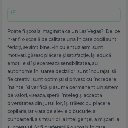
Poate fi şcoala imaginată ca un Las Vegas? De ce
n-ar fi o şcoală de calitate una în care copiii sunt
fericiţi, se simt bine, vin cu entuziasm, sunt
motivaţi, găsesc plăcere şi satisfacţie, îşi educă
emoţiile şi îşi exersează sensibilitatea, au
autonomie în luarea deciziilor, sunt încurajaţi să
fie creativi, sunt optimişti şi privesc cu încredere
înainte, îşi verifică şi asumă permanent un sistem
de valori, visează, speră, înţeleg şi acceptă
diversitatea din jurul lor, îşi trăiesc cu plăcere
copilăria, iar viaţa de elev e o bucurie: a
cunoaşterii, a simţurilor, a inteligenţei, a mişcării, a
succesului. Ar fi preferabilă o şcoală în care