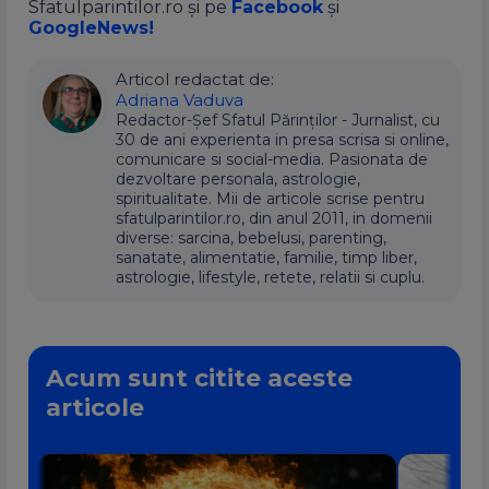
Sfatulparintilor.ro și pe
Facebook
și
GoogleNews!
Articol redactat de:
Adriana Vaduva
Redactor-Șef Sfatul Părinților - Jurnalist, cu
30 de ani experienta in presa scrisa si online,
comunicare si social-media. Pasionata de
dezvoltare personala, astrologie,
spiritualitate. Mii de articole scrise pentru
sfatulparintilor.ro, din anul 2011, in domenii
diverse: sarcina, bebelusi, parenting,
sanatate, alimentatie, familie, timp liber,
astrologie, lifestyle, retete, relatii si cuplu.
Acum sunt citite aceste
articole