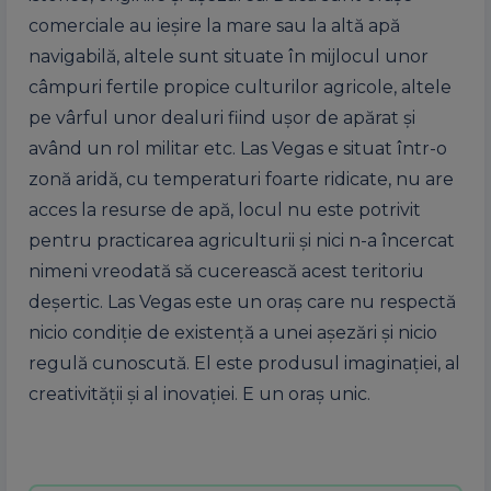
comerciale au ieşire la mare sau la altă apă
navigabilă, altele sunt situate în mijlocul unor
câmpuri fertile propice culturilor agricole, altele
pe vârful unor dealuri fiind uşor de apărat şi
având un rol militar etc. Las Vegas e situat într-o
zonă aridă, cu temperaturi foarte ridicate, nu are
acces la resurse de apă, locul nu este potrivit
pentru practicarea agriculturii şi nici n-a încercat
nimeni vreodată să cucerească acest teritoriu
deşertic. Las Vegas este un oraş care nu respectă
nicio condiţie de existenţă a unei aşezări şi nicio
regulă cunoscută. El este produsul imaginaţiei, al
creativităţii şi al inovaţiei. E un oraş unic.