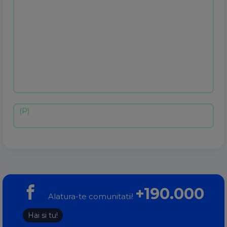
+190.000
Alatura-te comunitatii!
Hai si tu!