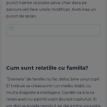
punct inainte va poate salva, chiar daca pe
parcurs veti face unele modificari. Aveti insa un
punct de sprijin.
Cum sunt relatiile cu familia?
“Dramele” de familie nu fac deloc bine unui copil.
El trebuie sa creasca intr-un mediu stabil, cu
multa dragoste si intelegere. Ganditi-va si la ce
relatii aveti cu parintii vostri (bunicii copilului). Ei
vor dori sa-si vada nepotul, iar daca intre voi exista