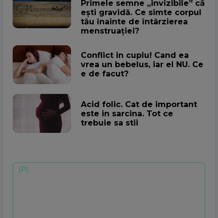
Primele semne „invizibile” că
ești gravidă. Ce simte corpul
tău înainte de întârzierea
menstruației?
Conflict in cuplu! Cand ea
vrea un bebelus, iar el NU. Ce
e de facut?
Acid folic. Cat de important
este in sarcina. Tot ce
trebuie sa stii