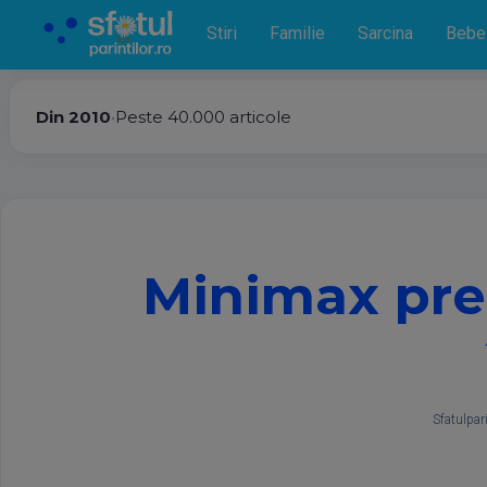
Stiri
Familie
Sarcina
Bebe
Din 2010
•
Peste 40.000 articole
Minimax prez
Sfatulpari