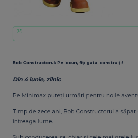
Bob Constructorul
: Pe locuri, fi
ţ
i gata, construi
ţ
i!
Din 4 iunie, zilnic
Pe Minimax puteţi urmări pentru noile aventu
Timp de zece ani, Bob Constructorul a săpat ş
întreaga lume.
Sub conducerea sa, chiar şi cele mai grele lucră