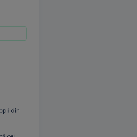
opii din
că cei