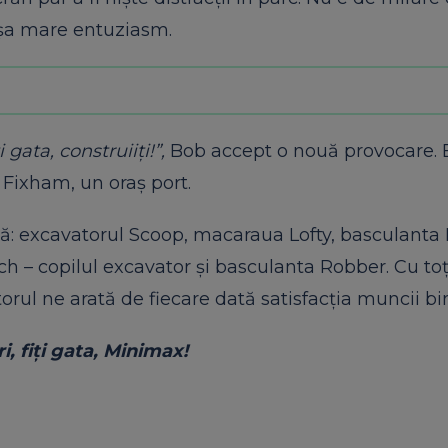
 așa mare entuziasm.
 gata, construiiţi!”,
Bob accept o nouă provocare. E
 Fixham, un oraş port.
ipă: excavatorul Scoop, macaraua Lofty, basculanta
h – copilul excavator şi basculanta Robber. Cu toţ
rul ne arată de fiecare dată satisfacţia muncii bi
i, fiţi gata, Minimax!