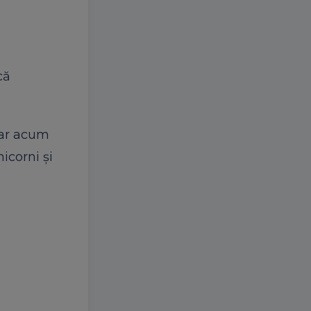
că
iar acum
icorni şi