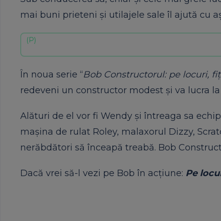
mai buni prieteni şi utilajele sale îl ajută cu
În noua serie “
Bob Constructorul: pe locuri, fiţi
redeveni un constructor modest şi va lucra la
Alături de el vor fi Wendy şi întreaga sa ech
mașina de rulat Roley, malaxorul Dizzy, Scratc
nerăbdători să înceapă treabă. Bob Constructo
Dacă vrei să-l vezi pe Bob în acțiune:
Pe locur