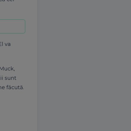
l va
 Muck,
ii sunt
ne făcută.