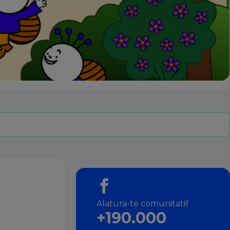
Alatura-te comunitatii!
+190.000