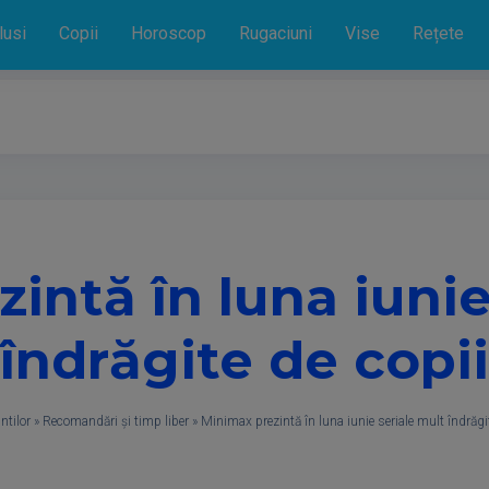
lusi
Copii
Horoscop
Rugaciuni
Vise
Rețete
intă în luna iunie
îndrăgite de copii
ntilor
»
Recomandări și timp liber
»
Minimax prezintă în luna iunie seriale mult îndrăgit