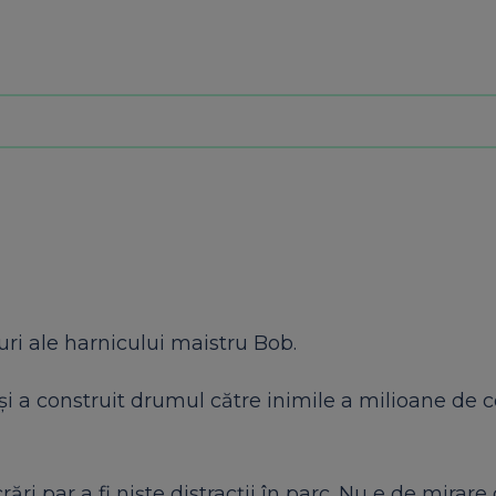
ri ale harnicului maistru Bob.
i a construit drumul către inimile a milioane de c
ri par a fi nişte distracţii în parc. Nu e de mirare 