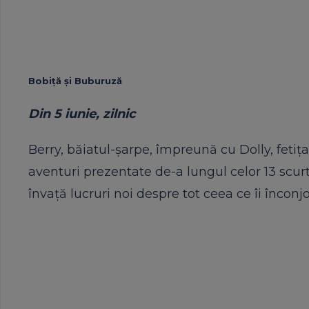
Bobiţă
ș
i Buburuză
Din 5 iunie, zilnic
Berry, băiatul-şarpe, împreună cu Dolly, fetiţ
aventuri prezentate de-a lungul celor 13 scurte
învaţă lucruri noi despre tot ceea ce îi înconj