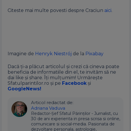
Citeste mai multe povesti despre Craciun
aici
.
Imagine de
Henryk Niestrój
de la
Pixabay
Dacă ți-a plăcut articolul și crezi că cineva poate
beneficia de informatiile din el, te invităm să ne
dai like și share. Îți mulțumim! Urmărește
Sfatulparintilor.ro și pe
Facebook
și
GoogleNews!
Articol redactat de:
Adriana Vaduva
Redactor-Șef Sfatul Părinților - Jurnalist, cu
30 de ani experienta in presa scrisa si online,
comunicare si social-media. Pasionata de
dezvoltare personala, astrologie,