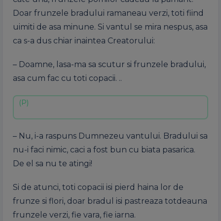
Doar frunzele bradului ramaneau verzi, toti fiind
uimiti de asa minune. Si vantul se mira nespus, asa
ca s-a dus chiar inaintea Creatorului:
– Doamne, lasa-ma sa scutur si frunzele bradului,
asa cum fac cu toti copacii. ..
– Nu, i-a raspuns Dumnezeu vantului. Bradului sa
nu-i faci nimic, caci a fost bun cu biata pasarica.
De el sa nu te atingi!
Si de atunci, toti copacii isi pierd haina lor de
frunze si flori, doar bradul isi pastreaza totdeauna
frunzele verzi, fie vara, fie iarna.