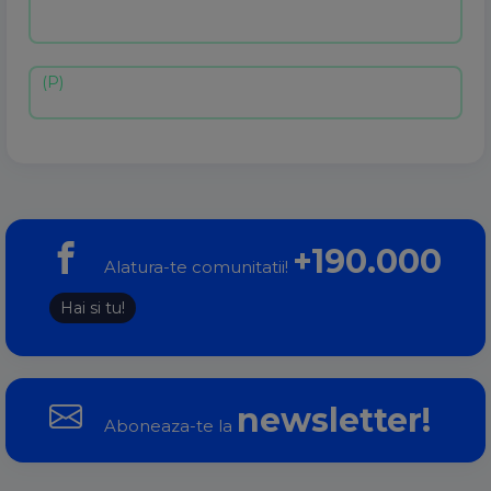
+190.000
Alatura-te comunitatii!
Hai si tu!
newsletter!
Aboneaza-te la