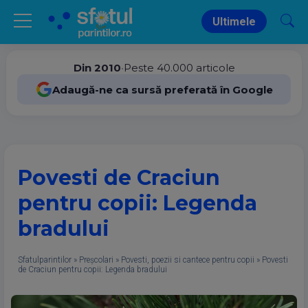
Ultimele
Din 2010
•
Peste 40.000 articole
Adaugă-ne ca sursă preferată în Google
Povesti de Craciun
pentru copii: Legenda
bradului
Sfatulparintilor
»
Preșcolari
»
Povesti, poezii si cantece pentru copii
»
Povesti
de Craciun pentru copii: Legenda bradului