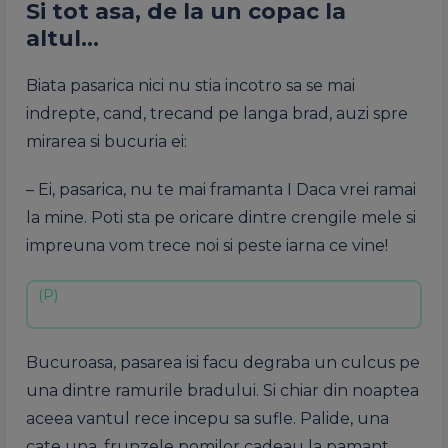
Si tot asa, de la un copac la
altul…
Biata pasarica nici nu stia incotro sa se mai
indrepte, cand, trecand pe langa brad, auzi spre
mirarea si bucuria ei:
– Ei, pasarica, nu te mai framanta I Daca vrei ramai
la mine. Poti sta pe oricare dintre crengile mele si
impreuna vom trece noi si peste iarna ce vine!
Bucuroasa, pasarea isi facu degraba un culcus pe
una dintre ramurile bradului. Si chiar din noaptea
aceea vantul rece incepu sa sufle. Palide, una
cate una, frunzele pomilor cadeau la pamant.