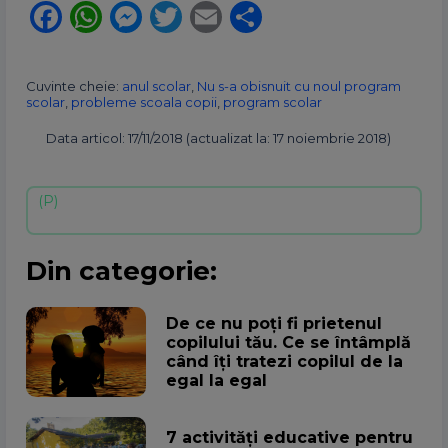
Facebook
WhatsApp
Messenger
Twitter
Email
Partajează
Cuvinte cheie:
anul scolar
,
Nu s-a obisnuit cu noul program
scolar
,
probleme scoala copii
,
program scolar
Data articol: 17/11/2018 (actualizat la: 17 noiembrie 2018)
Din categorie:
De ce nu poți fi prietenul
copilului tău. Ce se întâmplă
când îți tratezi copilul de la
egal la egal
7 activități educative pentru