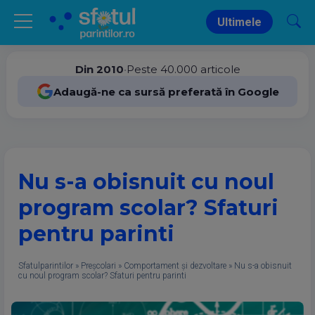
Ultimele
Din 2010
•
Peste 40.000 articole
Adaugă-ne ca sursă preferată în Google
Nu s-a obisnuit cu noul
program scolar? Sfaturi
pentru parinti
Sfatulparintilor
»
Preșcolari
»
Comportament și dezvoltare
»
Nu s-a obisnuit
cu noul program scolar? Sfaturi pentru parinti