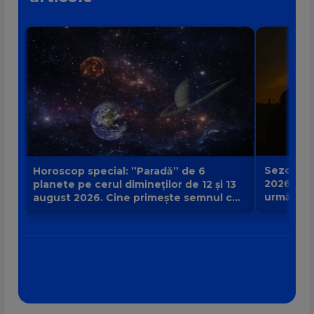
Sezonul e
Horoscop special: ”Paradă” de 6
2026 poat
planete pe cerul dimineților de 12 și 13
urmă și c
august 2026. Cine primește semnul că
zodia ta?
destinul își schimbă direcția?