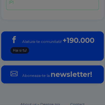
+190.000
Alatura-te comunitatii!
Hai si tu!
newsletter!
Aboneaza-te la
About us – Despre noi
Contact