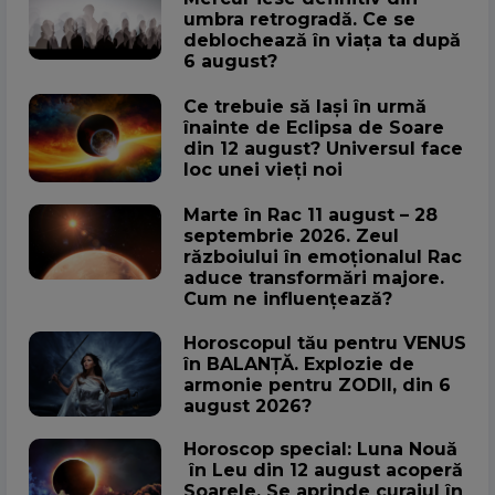
umbra retrogradă. Ce se
deblochează în viața ta după
6 august?
Ce trebuie să lași în urmă
înainte de Eclipsa de Soare
din 12 august? Universul face
loc unei vieți noi
Marte în Rac 11 august – 28
septembrie 2026. Zeul
războiului în emoționalul Rac
aduce transformări majore.
Cum ne influențează?
Horoscopul tău pentru VENUS
în BALANȚĂ. Explozie de
armonie pentru ZODII, din 6
august 2026?
Horoscop special: Luna Nouă
în Leu din 12 august acoperă
Soarele. Se aprinde curajul în