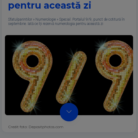
pentru această zi
Sfatulparintilor
»
Numerologie
»
Special. Portalul 9/9, punct de cotitură în
septembrie. Iată ce îți rezervă numerologia pentru această zi
Credit foto: Depositphotos.com