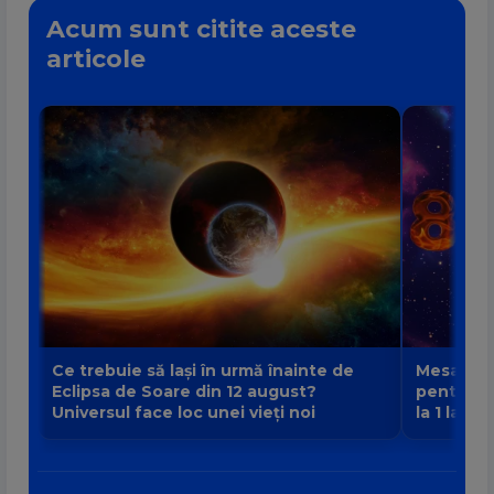
Acum sunt citite aceste
articole
Ce trebuie să lași în urmă înainte de
Mesajul P
Eclipsa de Soare din 12 august?
pentru fi
Universul face loc unei vieți noi
la 1 la 9