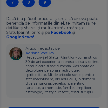
7
8
9
Dacă ți-a plăcut articolul și crezi că cineva poate
beneficia de informatiile din el, te invităm să ne
dai like și share. Îți mulțumim! Urmărește
Sfatulparintilor.ro și pe
Facebook
și
GoogleNews!
Articol redactat de:
Adriana Vaduva
Redactor-Șef Sfatul Părinților - Jurnalist, cu
30 de ani experienta in presa scrisa si online,
comunicare si social-media. Pasionata de
dezvoltare personala, astrologie,
spiritualitate. Mii de articole scrise pentru
sfatulparintilor.ro, din anul 2011, in domenii
diverse: sarcina, bebelusi, parenting,
sanatate, alimentatie, familie, timp liber,
astrologie, lifestyle, retete, relatii si cuplu.