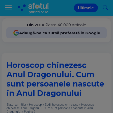
Ultimele
Din 2010
•
Peste 40.000 articole
Adaugă-ne ca sursă preferată în Google
Horoscop chinezesc
Anul Dragonului. Cum
sunt persoanele nascute
in Anul Dragonului
Sfatulparintilor
»
Horoscop
»
Zodii horoscop chinezesc
»
Horoscop
chinezesc Anul Dragonului. Cum sunt persoanele nascute in Anul
Dragonului
»
Pagina 2