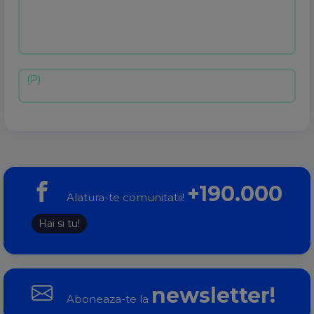
+190.000
Alatura-te comunitatii!
Hai si tu!
newsletter!
Aboneaza-te la