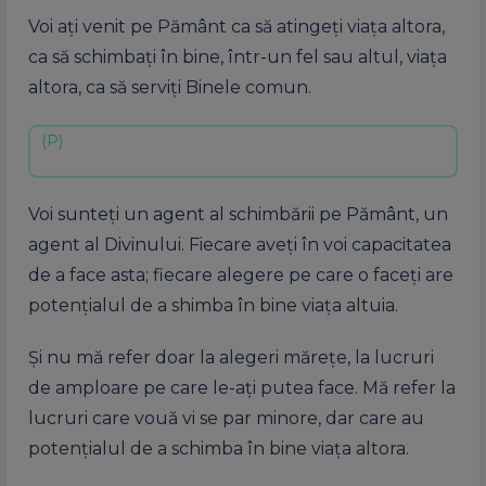
Voi ați venit pe Pământ ca să atingeți viața altora,
ca să schimbați în bine, într-un fel sau altul, viața
altora, ca să serviți Binele comun.
Voi sunteți un agent al schimbării pe Pământ, un
agent al Divinului. Fiecare aveți în voi capacitatea
de a face asta; fiecare alegere pe care o faceți are
potențialul de a shimba în bine viața altuia.
Și nu mă refer doar la alegeri mărețe, la lucruri
de amploare pe care le-ați putea face. Mă refer la
lucruri care vouă vi se par minore, dar care au
potențialul de a schimba în bine viața altora.