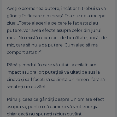
Aveți o asemenea putere, încât ar fi trebui să vă
gândiți în fiecare dimineață, înainte de a începe
ziua: „Toate alegerile pe care le fac astăzi au
putere, vor avea efecte asupra celor din jurul
meu. Nu există niciun act de bunătate, oricât de
mic, care să nu aibă putere. Cum aleg să mă
comport astăzi?”.
Până și modul în care vă uitați la ceilalți are
impact asupra lor; puteți să vă uitați de sus la
cineva și să-l faceți să se simtă un nimeni, fără să
scoateți un cuvânt.
Până și ceea ce gândiți despre un om are efect
asupra sa, pentru că oamenii vă simt energia,
chiar dacă nu spuneți niciun cuvânt.