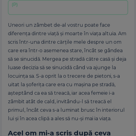
Uneori un zâmbet de-al vostru poate face
diferența dintre viață și moarte în viața altuia. Am
scris într-una dintre cărțile mele despre un om
care era într-o asemenea stare, încât se gândea
să se sinucidă. Mergea pe stradă către casă și deja
luase decizia să se sinucidă când va ajunge la
locuința sa. S-a oprit la o trecere de pietoni, s-a
uitat la șoferița care era cu mașina pe stradă,
așteptând ca ea să treacă, iar acea femeie i-a
zâmbit atât de cald, invitându-l să treacă el
primul, încât ceva s-a luminat brusc în interiorul
lui și în acea clipă a ales să nu-și mai ia viața.
Acel om mi-a scris după ceva