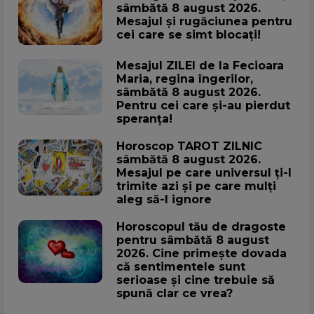
sâmbătă 8 august 2026.
Mesajul și rugăciunea pentru
cei care se simt blocați!
Mesajul ZILEI de la Fecioara
Maria, regina îngerilor,
sâmbătă 8 august 2026.
Pentru cei care și-au pierdut
speranța!
Horoscop TAROT ZILNIC
sâmbătă 8 august 2026.
Mesajul pe care universul ți-l
trimite azi și pe care mulți
aleg să-l ignore
Horoscopul tău de dragoste
pentru sâmbătă 8 august
2026. Cine primește dovada
că sentimentele sunt
serioase și cine trebuie să
spună clar ce vrea?