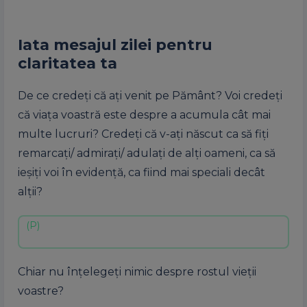
Iata mesajul zilei pentru
claritatea ta
De ce credeți că ați venit pe Pământ? Voi credeți
că viața voastră este despre a acumula cât mai
multe lucruri? Credeți că v-ați născut ca să fiți
remarcați/ admirați/ adulați de alți oameni, ca să
ieșiți voi în evidență, ca fiind mai speciali decât
alții?
Chiar nu înțelegeți nimic despre rostul vieții
voastre?