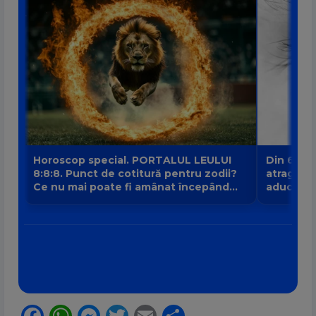
Horoscop special. PORTALUL LEULUI
Din 6 au
8:8:8. Punct de cotitură pentru zodii?
atrage no
Ce nu mai poate fi amânat începând
aduce intr
din 8 august?
banilor V
Facebook
WhatsApp
Messenger
Twitter
Email
Partajează