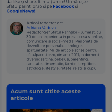
dai like și share. Îți mulțumim! Urmărește
Sfatulparintilor.ro și pe
Facebook
și
GoogleNews!
Articol redactat de:
Adriana Vaduva
Redactor-Șef Sfatul Părinților - Jurnalist, cu
30 de ani experienta in presa scrisa si online,
comunicare si social-media. Pasionata de
dezvoltare personala, astrologie,
spiritualitate. Mii de articole scrise pentru
sfatulparintilor.ro, din anul 2011, in domenii
diverse: sarcina, bebelusi, parenting,
sanatate, alimentatie, familie, timp liber,
astrologie, lifestyle, retete, relatii si cuplu.
Acum sunt citite aceste
articole