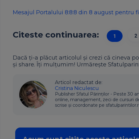
Mesajul Portalului 8:8:8 din 8 august pentru fi
Citeste continuarea:
2
1
Dacă ți-a plăcut articolul și crezi că cineva po
și share. Îți mulțumim! Urmărește Sfatulparint
Articol redactat de:
Cristina Niculescu
Publisher Sfatul Părinților - Peste 30 an
online, management, zeci de cursuri de d
scrise și coordonate pe sfatulparintilor.