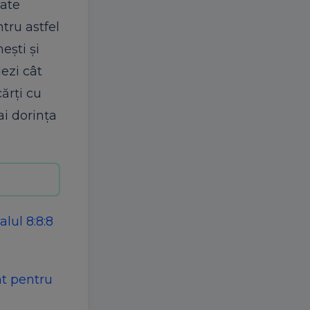
tate
tru astfel
ești și
lezi cât
ărți cu
ai dorința
lul 8:8:8
nt pentru