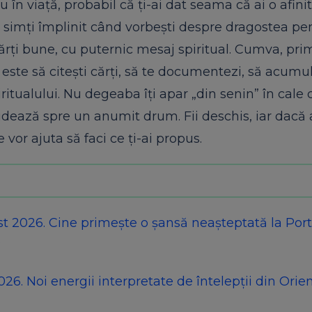
u în viață, probabil că ți-ai dat seama că ai o afini
Te simți împlinit când vorbești despre dragostea pen
 cărți bune, cu puternic mesaj spiritual. Cumva, prim
 este să citești cărți, să te documentezi, să acumu
tualului. Nu degeaba îți apar „din senin” în cale c
dează spre un anumit drum. Fii deschis, iar dacă 
e vor ajuta să faci ce ți-ai propus.
2026. Cine primește o șansă neașteptată la Porta
?
6. Noi energii interpretate de întelepții din Orie