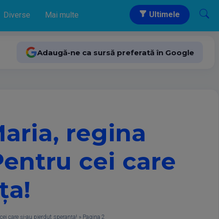
Ultimele
Diverse
Mai multe
Adaugă-ne ca sursă preferată în Google
aria, regina
Pentru cei care
ța!
cei care și-au pierdut speranța!
»
Pagina 2