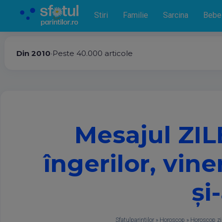
Stiri
Familie
Sarcina
Bebe
Din 2010
•
Peste 40.000 articole
Mesajul ZIL
îngerilor, vin
și
Sfatulparintilor
»
Horoscop
»
Horoscop zi