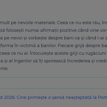
 mult pe nevoile materiale. Ceea ce nu este rău, îns
r să folosești numai afirmații pozitive când vine vo
ra pe nevoi și vorbește despre bani ca și când i-ai 
forma în victimă a banilor. Fiecare grijă despre ban
ea ce nu ai. Înlocuiește aceste griji cu rugăciuni 
a și al îngerilor să îți sporească încrederea și cred
nte.
2026. Cine primește o șansă neașteptată la Porta
?