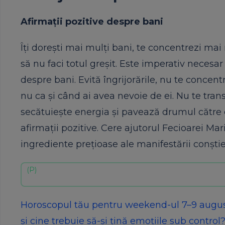
Afirmații pozitive despre bani
Îți dorești mai mulți bani, te concentrezi mai
să nu faci totul greșit. Este imperativ necesa
despre bani. Evită îngrijorările, nu te concent
nu ca și când ai avea nevoie de ei. Nu te trans
secătuiește energia și pavează drumul către ce
afirmații pozitive. Cere ajutorul Fecioarei Mari
ingrediente prețioase ale manifestării conștie
Horoscopul tău pentru weekend-ul 7–9 august 
și cine trebuie să-și țină emoțiile sub control