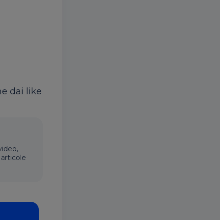
ne dai like
video,
articole