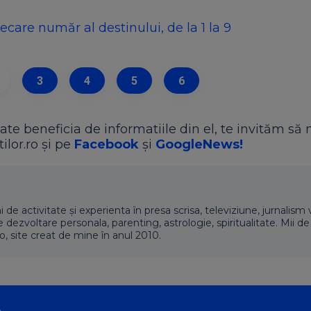
ecare număr al destinului, de la 1 la 9
3
4
5
6
ate beneficia de informatiile din el, te invităm să 
ilor.ro și pe
Facebook
și
GoogleNews!
i de activitate și experienta în presa scrisa, televiziune, jurnalism 
ezvoltare personala, parenting, astrologie, spiritualitate. Mii de 
ro, site creat de mine în anul 2010.