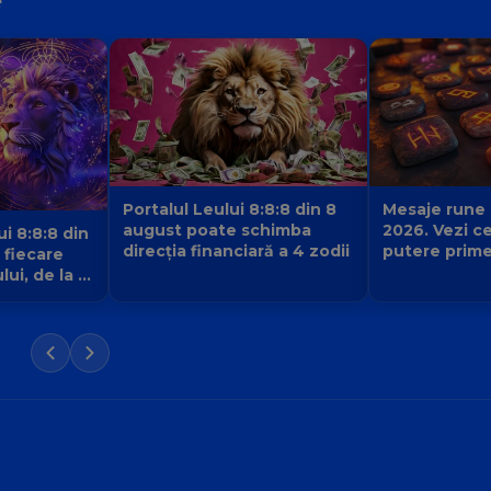
e
Portalul Leului 8:8:8 din 8
Mesaje rune
august poate schimba
2026. Vezi c
ui 8:8:8 din
direcția financiară a 4 zodii
putere prime
 fiecare
de la pietrel
ui, de la 1
care este se
succesului t