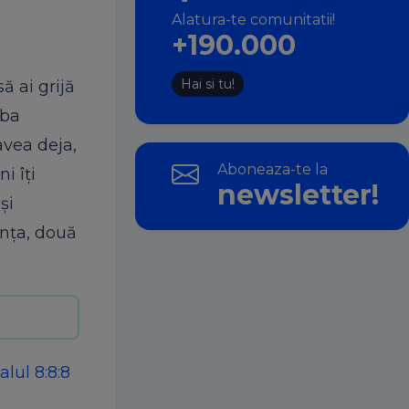
Alatura-te comunitatii!
+190.000
Hai si tu!
ă ai grijă
rba
avea deja,
Aboneaza-te la
i îți
newsletter!
și
ința, două
lul 8:8:8