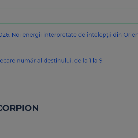
6. Noi energii interpretate de întelepții din Orie
ecare număr al destinului, de la 1 la 9
 SCORPION