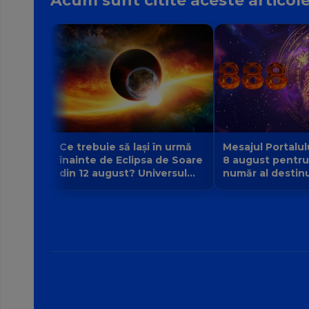
Acum sunt citite aceste articol
Ce trebuie să lași în urmă
Mesajul Portalul
înainte de Eclipsa de Soare
8 august pentru
din 12 august? Universul
număr al destinul
face loc unei vieți noi
la 9