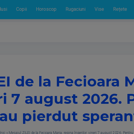
lusi
Copii
Horoscop
Rugaciuni
Vise
Rețete
EI de la Fecioara M
eri 7 august 2026. 
-au pierdut speran
lnic
»
Mesajul ZILEI de la Fecioara Maria, regina îngerilor, vineri 7 august 2026. Pentru 