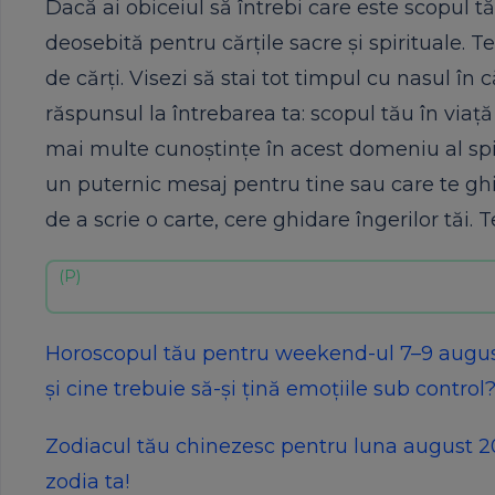
Dacă ai obiceiul să întrebi care este scopul tă
deosebită pentru cărțile sacre și spirituale. 
de cărți. Visezi să stai tot timpul cu nasul în
răspunsul la întrebarea ta: scopul tău în viață
mai multe cunoștințe în acest domeniu al spiri
un puternic mesaj pentru tine sau care te ghi
de a scrie o carte, cere ghidare îngerilor tăi. T
Horoscopul tău pentru weekend-ul 7–9 august 
și cine trebuie să-și țină emoțiile sub control
Zodiacul tău chinezesc pentru luna august 202
zodia ta!