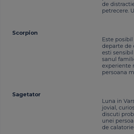
de distractie
petrecere. 
Scorpion
Este posibil
departe de o
esti sensibil
sanul famili
experiente 
persoana ma
Sagetator
Luna in Vars
jovial, curio
discuti prob
unei persoan
de calatorie