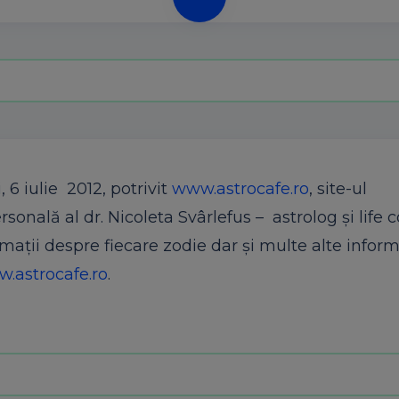
, 6 iulie 2012, potrivit
www.astrocafe.ro
, site-ul
rsonală al dr. Nicoleta Svârlefus – astrolog şi life c
rmaţii despre fiecare zodie dar şi multe alte informa
.astrocafe.ro
.