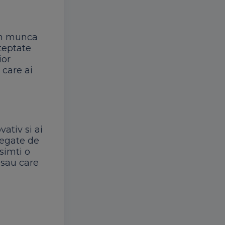
din munca
steptate
ior
 care ai
ativ si ai
legate de
 simti o
 sau care