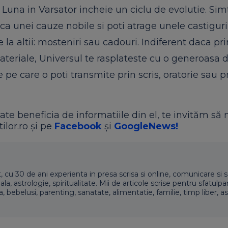
 Luna in Varsator incheie un ciclu de evolutie. Sim
ca unei cauze nobile si poti atrage unele castiguri
 la altii: mosteniri sau cadouri. Indiferent daca pr
ateriale, Universul te rasplateste cu o generoasa 
 pe care o poti transmite prin scris, oratorie sau p
ate beneficia de informatiile din el, te invităm să 
ilor.ro și pe
Facebook
și
GoogleNews!
t, cu 30 de ani experienta in presa scrisa si online, comunicare si s
 astrologie, spiritualitate. Mii de articole scrise pentru sfatulpari
a, bebelusi, parenting, sanatate, alimentatie, familie, timp liber, as