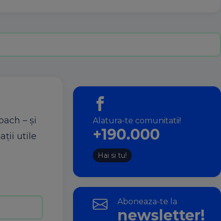
oach – şi
Alatura-te comunitatii!
+190.000
ţii utile
Hai si tu!
Aboneaza-te la
newsletter!