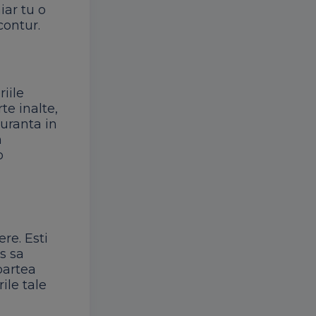
iar tu o
contur.
riile
te inalte,
guranta in
n
o
re. Esti
us sa
partea
ile tale