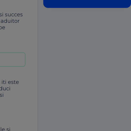
si succes
gaduitor
 pe
iti este
 duci
si
le si