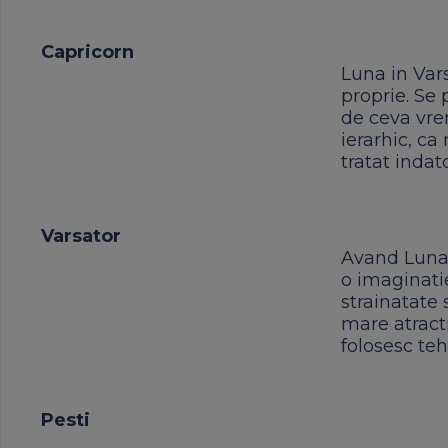
Capricorn
Luna in Vars
proprie. Se 
de ceva vrem
ierarhic, ca 
tratat indato
Varsator
Avand Luna i
o imaginatie
strainatate 
mare atracti
folosesc te
Pesti