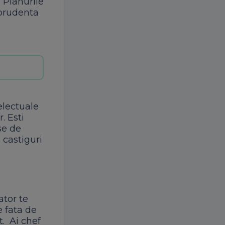
. Planurile
 prudenta
telectuale
. Esti
se de
 castiguri
ator te
e fata de
t. Ai chef