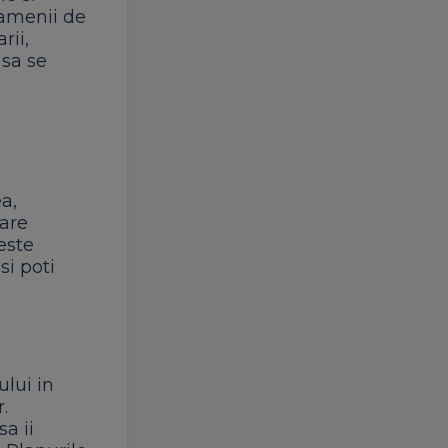
 oamenii de
rii,
r sa se
a,
pare
este
si poti
ului in
.
sa ii