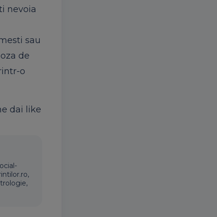
ti nevoia
imesti sau
doza de
rintr-o
ne dai like
ocial-
ntilor.ro,
trologie,