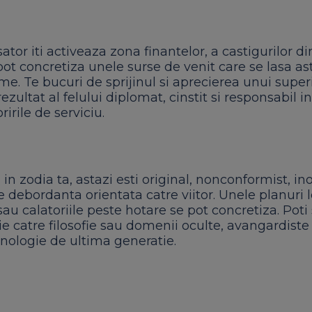
ator iti activeaza zona finantelor, a castigurilor 
pot concretiza unele surse de venit care se lasa a
e. Te bucuri de sprijinul si aprecierea unui super
rezultat al felului diplomat, cinstit si responsabil in
ririle de serviciu.
n zodia ta, astazi esti original, nonconformist, inov
 debordanta orientata catre viitor. Unele planuri 
sau calatoriile peste hotare se pot concretiza. Poti
e catre filosofie sau domenii oculte, avangardiste
hnologie de ultima generatie.