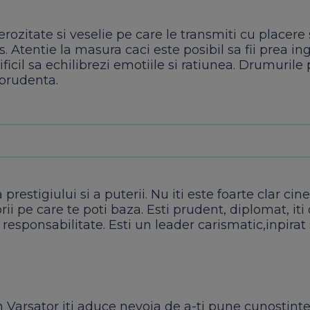
zitate si veselie pe care le transmiti cu placere 
os. Atentie la masura caci este posibil sa fii prea in
icil sa echilibrezi emotiile si ratiunea. Drumurile
 prudenta.
restigiului si a puterii. Nu iti este foarte clar cine 
ii pe care te poti baza. Esti prudent, diplomat, iti
i responsabilitate. Esti un leader carismatic,inpirat 
 Varsator iti aduce nevoia de a-ti pune cunostinte