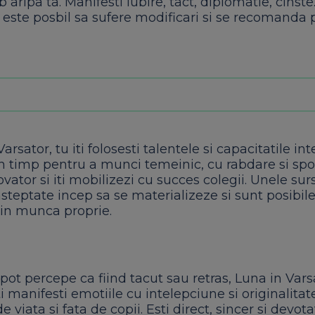
b aripa ta. Manifesti iubire, tact, diplomatie, cinste
e este posbil sa sufere modificari si se recomanda
arsator, tu iti folosesti talentele si capacitatile in
n timp pentru a munci temeinic, cu rabdare si spor
novator si iti mobilizezi cu succes colegii. Unele sur
steptate incep sa se materializeze si sunt posibile
din munca proprie.
 pot percepe ca fiind tacut sau retras, Luna in Vars
iti manifesti emotiile cu intelepciune si originalitat
e viata si fata de copii. Esti direct, sincer si devota