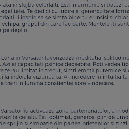
viata in slujba celorlalti. Esti in armonie si tratezi
 egalitate. Te dedici cu iubire si generozitate forma
lorlalti. Ii inspiri sa se simta bine cu ei insisi si chia
 echipa, grupul din care fac parte. Meritele iti sunt
 pe deplin.
 Luna in Varsator favorizeaza meditatia, solitudine
. Azi ai capacitati psihice deosebite. Poti vedea ti
 te-au limitat in trecut, simti emotii puternice si 
i la indoiala viziunea ta. Ai incredere in intuitia ta 
 trairi in lumina constientei spre vindecare.
 Varsator iti activeaza zona parteneriatelor, a mod
rtezi la ceilalti. Esti optimist, generos, plin de umor
e sprijin si simpatie din partea prietenilor si tinzi 