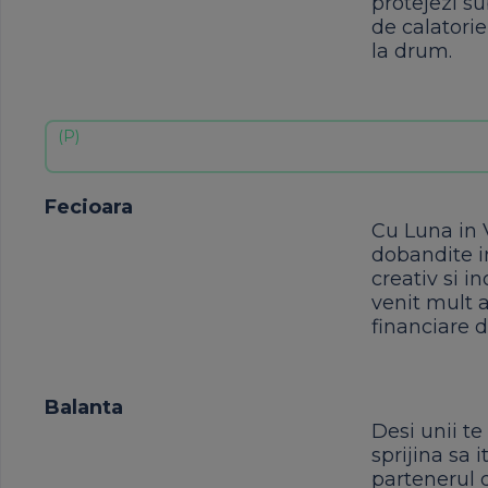
protejezi su
de calatori
la drum.
Fecioara
Cu Luna in V
dobandite i
creativ si i
venit mult a
financiare 
Balanta
Desi unii te
sprijina sa 
partenerul d