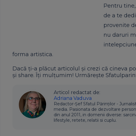
Pentru tine,
de a te dedi
provenite de
nu daruri m
intelepciune
forma artistica.
Dacă ți-a plăcut articolul și crezi că cineva po
și share. Îți mulțumim! Urmărește Sfatulparint
Articol redactat de:
Adriana Vaduva
Redactor-Șef Sfatul Părinților - Jurnalis
media. Pasionata de dezvoltare personala,
din anul 2011, in domenii diverse: sarcin
lifestyle, retete, relatii si cuplu.