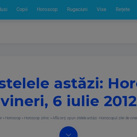
lusi
Copii
Horoscop
Rugaciuni
Vise
Rețete
stelele astăzi: Ho
vineri, 6 iulie 2012
or
»
Horoscop
»
Horoscop zilnic
»
Află ce-ţi spun stelele astăzi: Horoscopul zilei de viner