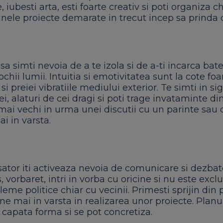
, iubesti arta, esti foarte creativ si poti organiza ch
Unele proiecte demarate in trecut incep sa prinda 
 sa simti nevoia de a te izola si de a-ti incarca bate
chii lumii. Intuitia si emotivitatea sunt la cote foar
 si preiei vibratiile mediului exterior. Te simti in si
ei, alaturi de cei dragi si poti trage invataminte di
mai vechi in urma unei discutii cu un parinte sau 
i in varsta.
ator iti activeaza nevoia de comunicare si dezbate
s, vorbaret, intri in vorba cu oricine si nu este excl
leme politice chiar cu vecinii. Primesti sprijin din 
e mai in varsta in realizarea unor proiecte. Planur
 capata forma si se pot concretiza.