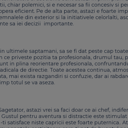
ii, chiar polemici, si e necesar sa fii concesiv si p
pera eficient. Pe de alta parte, astazi e foarte im
semnalele din exterior si la initiativele celorlalti, as
inte sa iei decizii importante.
 in ultimele saptamani, sa se fi dat peste cap toat
 ce priveste pozitia ta profesionala, drumul tau, p
sunt in plina reorientare profesionala, confruntand
adicala de directie. Toate acestea continua, atmos
ta, mai exista razgandiri si confuzie, dar ai rabdar
timp totul se va aseza.
agetator, astazi vrei sa faci doar ce ai chef, indife
. Gustul pentru aventura si distractie este stimulat 
-ti satisface niste capricii este foarte puternica.. A