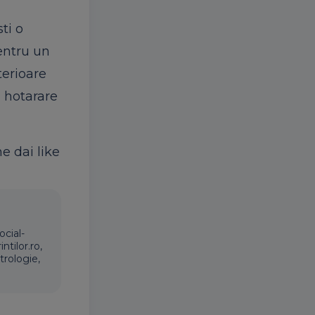
ti o
entru un
terioare
i hotarare
ne dai like
ocial-
ntilor.ro,
trologie,