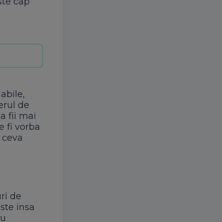
ste cap
dabile,
erul de
a fii mai
e fi vorba
e ceva
uri de
ste insa
au