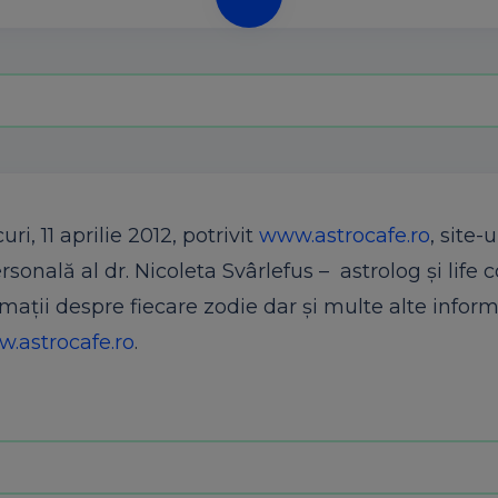
ri, 11 aprilie 2012, potrivit
www.astrocafe.ro
, site-u
rsonală al dr. Nicoleta Svârlefus – astrolog şi life c
rmaţii despre fiecare zodie dar şi multe alte informa
.astrocafe.ro
.