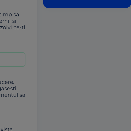
 timp sa
rnii si
zolvi ce-ti
acere.
gasesti
omentul sa
Exista