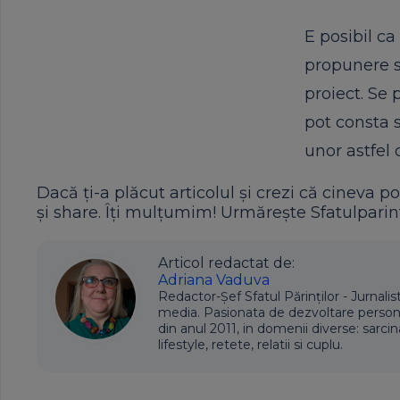
E posibil ca
propunere s
proiect. Se 
pot consta s
unor astfel 
Dacă ți-a plăcut articolul și crezi că cineva po
și share. Îți mulțumim! Urmărește Sfatulparint
Articol redactat de:
Adriana Vaduva
Redactor-Șef Sfatul Părinților - Jurnalis
media. Pasionata de dezvoltare personala,
din anul 2011, in domenii diverse: sarcin
lifestyle, retete, relatii si cuplu.