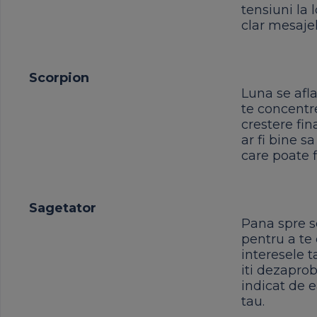
tensiuni la 
clar mesajel
Scorpion
Luna se afla
te concentr
crestere fin
ar fi bine s
care poate fi
Sagetator
Pana spre se
pentru a te 
interesele t
iti dezaprob
indicat de e
tau.