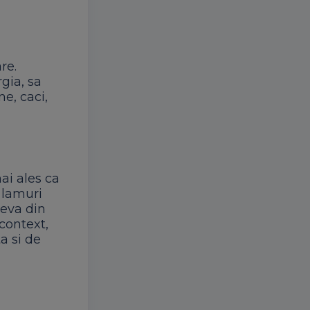
re.
gia, sa
ne, caci,
mai ales ca
i lamuri
neva din
 context,
a si de