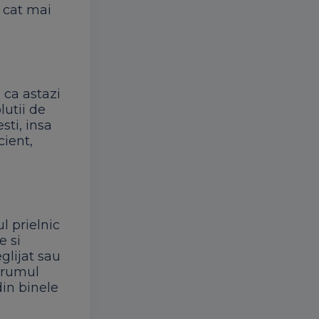
i cat mai
 ca astazi
lutii de
sti, insa
cient,
l prielnic
e si
glijat sau
 drumul
din binele