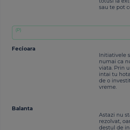
totusi la ex
sau te pot c
Fecioara
Initiativele 
numai ca nu
viata. Prin 
intai tu hot
de o investi
vreme.
Balanta
Astazi nu st
rezolvat, oa
destul de in