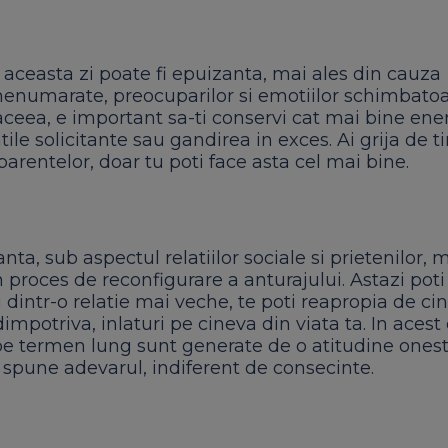
 aceasta zi poate fi epuizanta, mai ales din cauza
nenumarate, preocuparilor si emotiilor schimbatoa
ceea, e important sa-ti conservi cat mai bine ener
atile solicitante sau gandirea in exces. Ai grija de ti
arentelor, doar tu poti face asta cel mai bine.
anta, sub aspectul relatiilor sociale si prietenilor, 
lin proces de reconfigurare a anturajului. Astazi pot
 dintr-o relatie mai veche, te poti reapropia de ci
dimpotriva, inlaturi pe cineva din viata ta. In acest
 pe termen lung sunt generate de o atitudine onest
 spune adevarul, indiferent de consecinte.