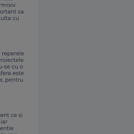
ermisiv
portant sa
culta cu
e reperele
roiectele.
u-se cu o
fera este
e, pentru
rent ce si
iar
tentie