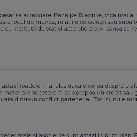
cesar sa ai rabdare. Pana pe 15 aprilie, inca mai ai
iveste locul de munca, relatiile cu colegii sau subalte
cu institutii de stat si acte oficiale. Ai sansa sa re
i.
a astazi roadele, mai ales daca e vorba despre o af
ele materiale necesare, ti se apropba un credit sau 
urata dintr-un conflict partenerial. Totusi, nu e m
arteneriatele si asocierile sunt astazi in prim plan. 