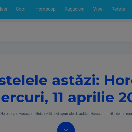
lusi
Copii
Horoscop
Rugaciuni
Vise
Rețete
stelele astăzi: Ho
ercuri, 11 aprilie 2
»
Horoscop
»
Horoscop zilnic
»
Află ce-ţi spun stelele astăzi: Horoscopul zilei de miercur