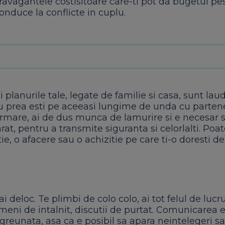
travagantele costisitoare care-ti pot da bugetul pe
onduce la conflicte in cuplu.
si planurile tale, legate de familie si casa, sunt lau
 prea esti pe aceeasi lungime de unda cu parten
urmare, ai de dus munca de lamurire si e necesar s
arat, pentru a transmite siguranta si celorlalti. Poat
tie, o afacere sau o achizitie pe care ti-o doresti d
ai deloc. Te plimbi de colo colo, ai tot felul de lucr
meni de intalnit, discutii de purtat. Comunicarea e
greunata, asa ca e posibil sa apara neintelegeri s