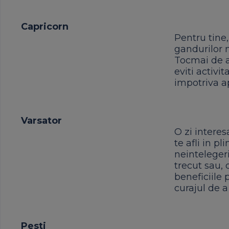
Capricorn
Pentru tine,
gandurilor 
Tocmai de a
eviti activit
impotriva ap
Varsator
O zi interes
te afli in p
neintelegeri
trecut sau, 
beneficiile
curajul de a
Pesti