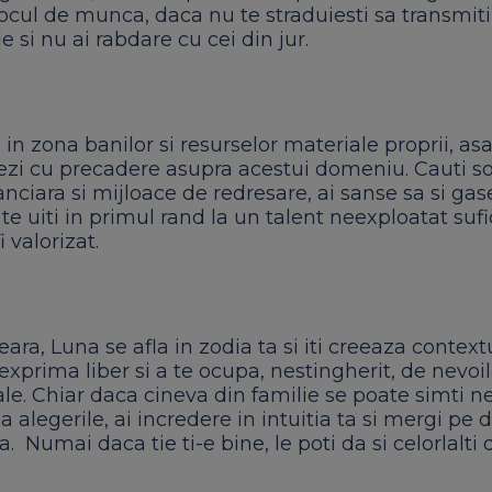
locul de munca, daca nu te straduiesti sa transmit
e si nu ai rabdare cu cei din jur.
 in zona banilor si resurselor materiale proprii, asa
ezi cu precadere asupra acestui domeniu. Cauti so
anciara si mijloace de redresare, ai sanse sa si gase
a te uiti in primul rand la un talent neexploatat sufi
 valorizat.
ara, Luna se afla in zodia ta si iti creeaza contextu
exprima liber si a te ocupa, nestingherit, de nevoil
ale. Chiar daca cineva din familie se poate simti ne
a alegerile, ai incredere in intuitia ta si mergi pe
a. Numai daca tie ti-e bine, le poti da si celorlalti 