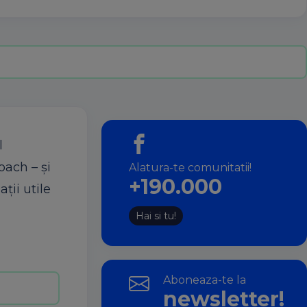
l
oach – şi
Alatura-te comunitatii!
+190.000
ţii utile
Hai si tu!
Aboneaza-te la
newsletter!