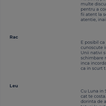
multe discut
pentru a coo
fii atent la 
atentie, ina
Rac
E posibil ca
cunoscute in
Unii nativi 
schimbare r
inca incorda
ca in scurt 
Leu
Cu Luna in S
cat te costa
dorinta de a