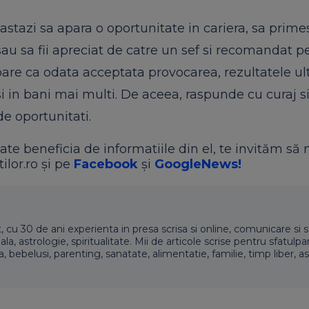
 astazi sa apara o oportunitate in cariera, sa primes
au sa fii apreciat de catre un sef si recomandat p
pare ca odata acceptata provocarea, rezultatele ul
i in bani mai multi. De aceea, raspunde cu curaj s
de oportunitati.
ate beneficia de informatiile din el, te invităm să 
ilor.ro și pe
Facebook
și
GoogleNews!
t, cu 30 de ani experienta in presa scrisa si online, comunicare si s
 astrologie, spiritualitate. Mii de articole scrise pentru sfatulpari
a, bebelusi, parenting, sanatate, alimentatie, familie, timp liber, as