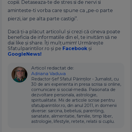
copiii. Detaseaza-te de stres si de nervi si
aminteste-ti vorba care spune ca „pe-o parte
pierzi, iar pe alta parte castigi”.
Dacă ți-a plăcut articolul și crezi că cineva poate
beneficia de informatiile din el, te invităm să ne
dai like și share. Îți mulțumim! Urmărește
Sfatulparintilor.ro și pe
Facebook
și
GoogleNews!
Articol redactat de:
Adriana Vaduva
Redactor-Șef Sfatul Părinților - Jurnalist, cu
30 de ani experienta in presa scrisa si online,
comunicare si social-media. Pasionata de
dezvoltare personala, astrologie,
spiritualitate. Mii de articole scrise pentru
sfatulparintilor.ro, din anul 2011, in domenii
diverse: sarcina, bebelusi, parenting,
sanatate, alimentatie, familie, timp liber,
astrologie, lifestyle, retete, relatii si cuplu.