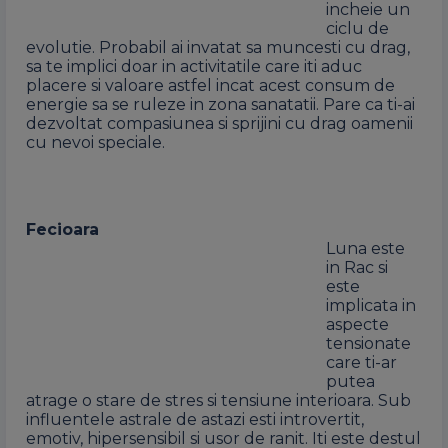
incheie un
ciclu de
evolutie. Probabil ai invatat sa muncesti cu drag,
sa te implici doar in activitatile care iti aduc
placere si valoare astfel incat acest consum de
energie sa se ruleze in zona sanatatii. Pare ca ti-ai
dezvoltat compasiunea si sprijini cu drag oamenii
cu nevoi speciale.
Fecioara
Luna este
in Rac si
este
implicata in
aspecte
tensionate
care ti-ar
putea
atrage o stare de stres si tensiune interioara. Sub
influentele astrale de astazi esti introvertit,
emotiv, hipersensibil si usor de ranit. Iti este destul