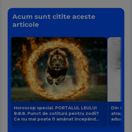
Acum sunt citite aceste
articole
Horoscop special. PORTALUL LEULUI
Din 6 au
8:8:8. Punct de cotitură pentru zodii?
atrage no
Ce nu mai poate fi amânat începând
aduce intr
din 8 august?
banilor V