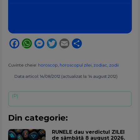
Facebook
WhatsApp
Messenger
Twitter
Email
Partajează
Cuvinte cheie:
horoscop
,
horoscopul zilei
,
zodiac
,
zodii
Data articol: 14/08/2012 (actualizat la: 14 august 2012)
Din categorie:
RUNELE dau verdictul ZILEI
de sâmbătă 8 august 2026.