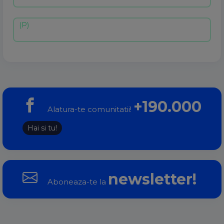
+190.000
Alatura-te comunitatii!
Hai si tu!
newsletter!
Aboneaza-te la