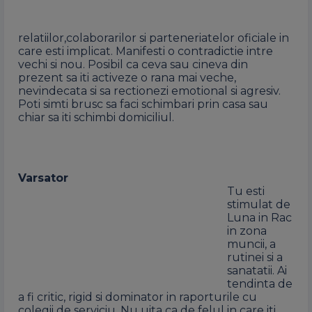
relatiilor,colaborarilor si parteneriatelor oficiale in
care esti implicat. Manifesti o contradictie intre
vechi si nou. Posibil ca ceva sau cineva din
prezent sa iti activeze o rana mai veche,
nevindecata si sa rectionezi emotional si agresiv.
Poti simti brusc sa faci schimbari prin casa sau
chiar sa iti schimbi domiciliul.
Varsator
Tu esti
stimulat de
Luna in Rac
in zona
muncii, a
rutinei si a
sanatatii. Ai
tendinta de
a fi critic, rigid si dominator in raporturile cu
colegii de serviciu. Nu uita ca de felul in care iti