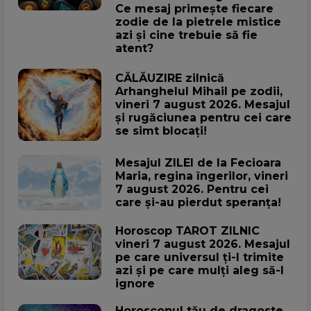
Ce mesaj primește fiecare
zodie de la pietrele mistice
azi și cine trebuie să fie
atent?
CĂLĂUZIRE zilnică
Arhanghelul Mihail pe zodii,
vineri 7 august 2026. Mesajul
și rugăciunea pentru cei care
se simt blocați!
Mesajul ZILEI de la Fecioara
Maria, regina îngerilor, vineri
7 august 2026. Pentru cei
care și-au pierdut speranța!
Horoscop TAROT ZILNIC
vineri 7 august 2026. Mesajul
pe care universul ți-l trimite
azi și pe care mulți aleg să-l
ignore
Horoscopul tău de dragoste