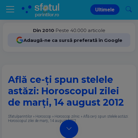
Ultimele
Din 2010
•
Peste 40.000 articole
Adaugă-ne ca sursă preferată în Google
Află ce-ţi spun stelele
astăzi: Horoscopul zilei
de marţi, 14 august 2012
Sfatulparintilor
»
Horoscop
»
Horoscop zilnic
»
Află ce-ţi spun stelele astăzi:
Horoscopul zilei de marţi, 14 august 2012