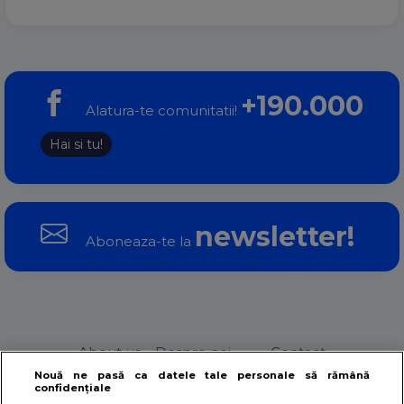
+190.000
Alatura-te comunitatii!
Hai si tu!
newsletter!
Aboneaza-te la
About us – Despre noi
Contact
Nouă ne pasă ca datele tale personale să rămână
confidențiale