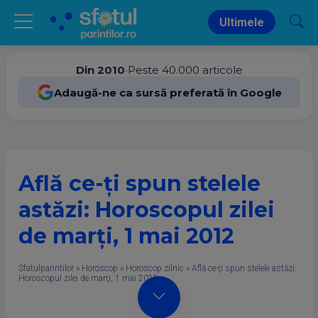
Ultimele
Din 2010
•
Peste 40.000 articole
Adaugă-ne ca sursă preferată în Google
Află ce-ţi spun stelele
astăzi: Horoscopul zilei
de marţi, 1 mai 2012
Sfatulparintilor
»
Horoscop
»
Horoscop zilnic
»
Află ce-ţi spun stelele astăzi:
Horoscopul zilei de marţi, 1 mai 2012