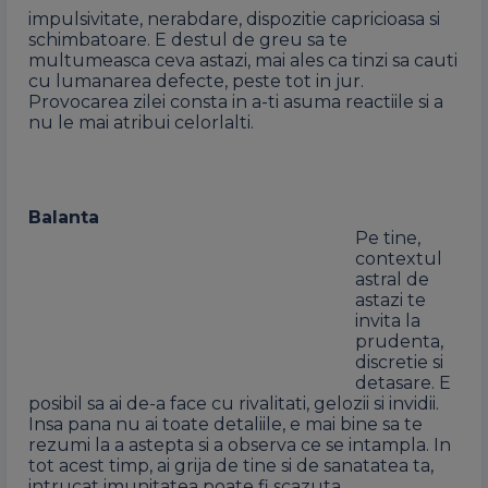
impulsivitate, nerabdare, dispozitie capricioasa si
schimbatoare. E destul de greu sa te
multumeasca ceva astazi, mai ales ca tinzi sa cauti
cu lumanarea defecte, peste tot in jur.
Provocarea zilei consta in a-ti asuma reactiile si a
nu le mai atribui celorlalti.
Balanta
Pe tine,
contextul
astral de
astazi te
invita la
prudenta,
discretie si
detasare. E
posibil sa ai de-a face cu rivalitati, gelozii si invidii.
Insa pana nu ai toate detaliile, e mai bine sa te
rezumi la a astepta si a observa ce se intampla. In
tot acest timp, ai grija de tine si de sanatatea ta,
intrucat imunitatea poate fi scazuta.