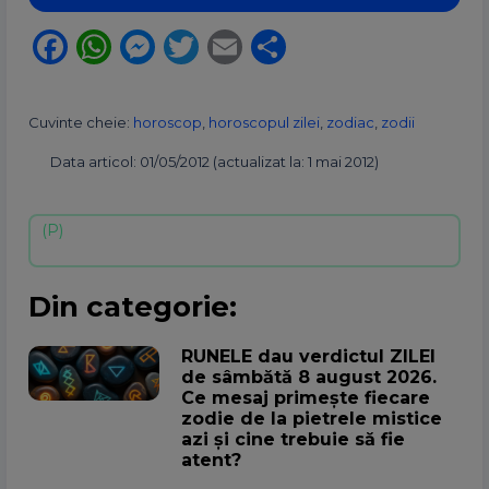
Facebook
WhatsApp
Messenger
Twitter
Email
Partajează
Cuvinte cheie:
horoscop
,
horoscopul zilei
,
zodiac
,
zodii
Data articol: 01/05/2012 (actualizat la: 1 mai 2012)
Din categorie:
RUNELE dau verdictul ZILEI
de sâmbătă 8 august 2026.
Ce mesaj primește fiecare
zodie de la pietrele mistice
azi și cine trebuie să fie
atent?