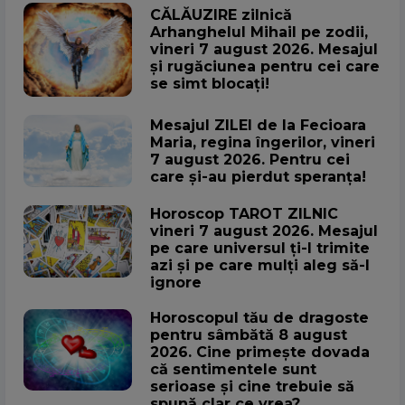
CĂLĂUZIRE zilnică
Arhanghelul Mihail pe zodii,
vineri 7 august 2026. Mesajul
și rugăciunea pentru cei care
se simt blocați!
Mesajul ZILEI de la Fecioara
Maria, regina îngerilor, vineri
7 august 2026. Pentru cei
care și-au pierdut speranța!
Horoscop TAROT ZILNIC
vineri 7 august 2026. Mesajul
pe care universul ți-l trimite
azi și pe care mulți aleg să-l
ignore
Horoscopul tău de dragoste
pentru sâmbătă 8 august
2026. Cine primește dovada
că sentimentele sunt
serioase și cine trebuie să
spună clar ce vrea?