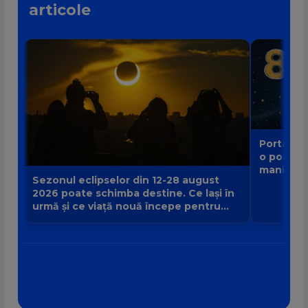
articole
Portalul 
o poartă
manifest
Sezonul eclipselor din 12-28 august
2026 poate schimba destine. Ce lași în
urmă și ce viață nouă începe pentru
zodia ta?