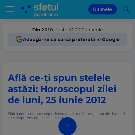
Ultimele
Din 2010
•
Peste 40.000 articole
Adaugă-ne ca sursă preferată în Google
Află ce-ţi spun stelele
astăzi: Horoscopul zilei
de luni, 25 iunie 2012
Sfatulparintilor
»
Horoscop
»
Horoscop zilnic
»
Află ce-ţi spun stelele astăzi:
Horoscopul zilei de luni, 25 iunie 2012