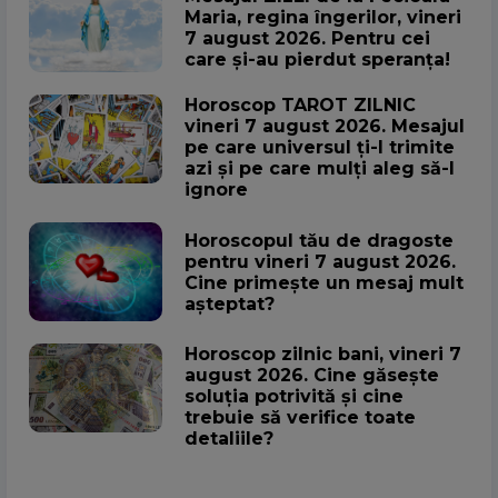
Maria, regina îngerilor, vineri
7 august 2026. Pentru cei
care și-au pierdut speranța!
Horoscop TAROT ZILNIC
vineri 7 august 2026. Mesajul
pe care universul ți-l trimite
azi și pe care mulți aleg să-l
ignore
Horoscopul tău de dragoste
pentru vineri 7 august 2026.
Cine primește un mesaj mult
așteptat?
Horoscop zilnic bani, vineri 7
august 2026. Cine găsește
soluția potrivită și cine
trebuie să verifice toate
detaliile?