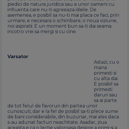
piedici de natura juridica sau a unor oameni cu
influenta care nu-ti agreeaza ideile. De
asemenea, e posibil sa nu-ti mai placa ce faci, prin
urmare, e necesara o schimbare, o noua viziune,
noi aspiratii. E un moment bun sa-ti dai seama
incotro vrei sa mergi si cu cine.
Varsator
Astazi, cu o
mana
primesti si
cu alta dai.
E posibil sa
primesti
daruri sau
sa ai parte
de tot felul de favoruri din partea unor
cunoscuti, dar e la fel de posibil sa-ti plece sume
de bani considerabile, din buzunar, mai ales daca
s-au adunat facturi neachitate. Asadar, ziua
aceasta e ca o lectie valoroasa despre a primi si a