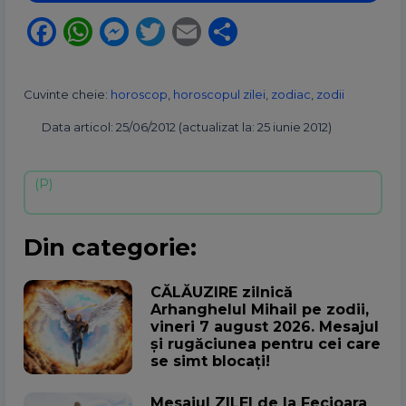
Facebook
WhatsApp
Messenger
Twitter
Email
Partajează
Cuvinte cheie:
horoscop
,
horoscopul zilei
,
zodiac
,
zodii
Data articol: 25/06/2012 (actualizat la: 25 iunie 2012)
Din categorie:
CĂLĂUZIRE zilnică
Arhanghelul Mihail pe zodii,
vineri 7 august 2026. Mesajul
și rugăciunea pentru cei care
se simt blocați!
Mesajul ZILEI de la Fecioara