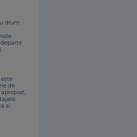
nou drum
niste
i departe
.
 este
rie de
l apropiat,
tajate
a si