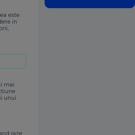
rea este
dere in
rii,
ci mai
ctiune
ii unui
tand raze