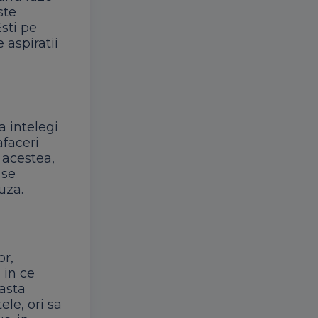
ste
Esti pe
 aspiratii
a intelegi
afaceri
 acestea,
 se
uza.
or,
 in ce
easta
ele, ori sa