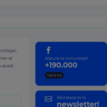
trologie,
ener al
Alatura-te comunitatii!
+190.000
n acest
Hai si tu!
Aboneaza-te la
newsletter!