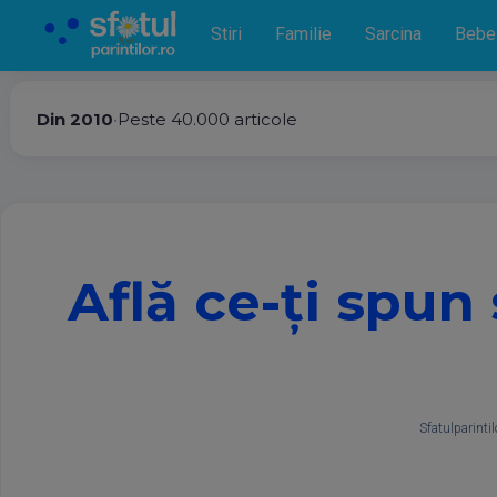
Stiri
Familie
Sarcina
Bebe
Din 2010
•
Peste 40.000 articole
Află ce-ţi spun 
Sfatulparintil