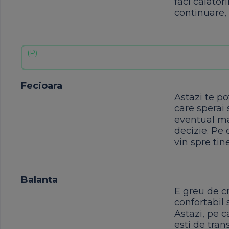
faci calato
continuare, 
Fecioara
Astazi te po
care sperai 
eventual mat
decizie. Pe 
vin spre tin
Balanta
E greu de cr
confortabil 
Astazi, pe c
esti de tran