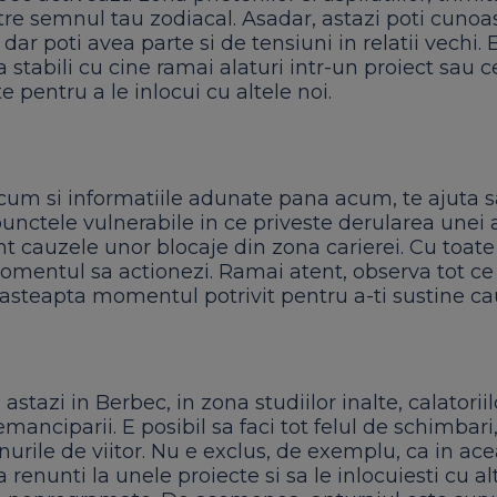
tre semnul tau zodiacal. Asadar, astazi poti cunoa
dar poti avea parte si de tensiuni in relatii vechi. 
 stabili cu cine ramai alaturi intr-un proiect sau ce
te pentru a le inlocui cu altele noi.
ecum si informatiile adunate pana acum, te ajuta s
unctele vulnerabile in ce priveste derularea unei 
t cauzele unor blocaje din zona carierei. Cu toate
omentul sa actionezi. Ramai atent, observa tot ce
 asteapta momentul potrivit pentru a-ti sustine ca
astazi in Berbec, in zona studiilor inalte, calatoriil
 emanciparii. E posibil sa faci tot felul de schimbari,
nurile de viitor. Nu e exclus, de exemplu, ca in ac
 renunti la unele proiecte si sa le inlocuiesti cu alt