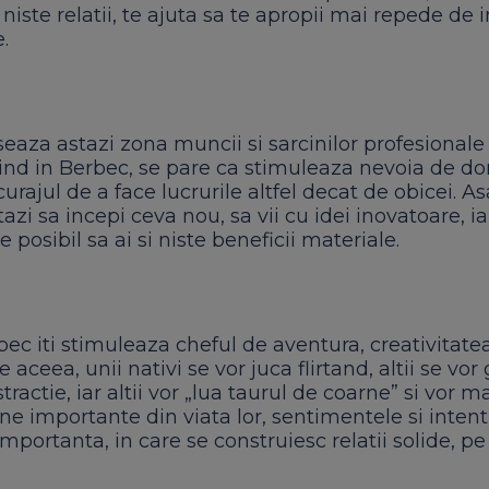
niste relatii, te ajuta sa te apropii mai repede de 
.
eaza astazi zona muncii si sarcinilor profesionale
Fiind in Berbec, se pare ca stimuleaza nevoia de d
 curajul de a face lucrurile altfel decat de obicei. As
azi sa incepi ceva nou, sa vii cu idei inovatoare, ia
e posibil sa ai si niste beneficii materiale.
ec iti stimuleaza cheful de aventura, creativitatea
e aceea, unii nativi se vor juca flirtand, altii se vor
tractie, iar altii vor „lua taurul de coarne” si vor ma
e importante din viata lor, sentimentele si intenti
mportanta, in care se construiesc relatii solide, p