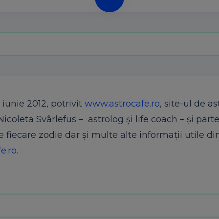
 iunie 2012, potrivit
www.astrocafe.ro
, site-ul de as
Nicoleta Svârlefus – astrolog şi life coach – şi part
e fiecare zodie dar şi multe alte informaţii utile di
e.ro
.