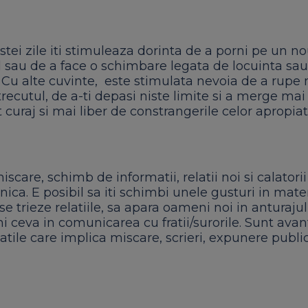
stei zile iti stimuleaza dorinta de a porni pe un 
l sau de a face o schimbare legata de locuinta sau
 Cu alte cuvinte, este stimulata nevoia de a rupe 
trecutul, de a-ti depasi niste limite si a merge ma
curaj si mai liber de constrangerile celor apropiati
scare, schimb de informatii, relatii noi si calatorii
nica. E posibil sa iti schimbi unele gusturi in mate
a se trieze relatiile, sa apara oameni noi in anturaju
i ceva in comunicarea cu fratii/surorile. Sunt avan
tatile care implica miscare, scrieri, expunere public