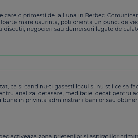
 pe care o primesti de la Luna in Berbec. Comunica
 cu foarte mare usurinta, poti orienta un punct de ve
 discutii, negocieri sau demersuri legate de calato
at, ca si cand nu-ti gasesti locul si nu stii ce sa fa
 pentru analiza, detasare, meditatie, decat pentru a
ei bune in privinta administrarii banilor sau obtiner
ec activeaza zona prietenilor si aspiratiilor, trimi