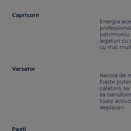
Capricorn
Energia ace
professiona
patrimoniu.
legaturi cu 
cu mai mult 
Varsator
Nevoia de mi
foarte puter
calatorii, s
sa transform
toate activi
deplasari.
Pesti