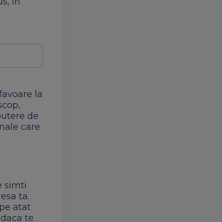
s, in
favoare la
scop,
putere de
onale care
e simti
esa ta.
 pe atat
 daca te