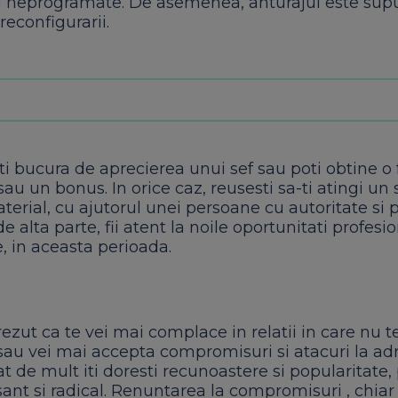
rii neprogramate. De asemenea, anturajul este supu
reconfigurarii.
ti bucura de aprecierea unui sef sau poti obtine o 
sau un bonus. In orice caz, reusesti sa-ti atingi un 
erial, cu ajutorul unei persoane cu autoritate si 
de alta parte, fii atent la noile oportunitati profesi
e, in aceasta perioada.
ezut ca te vei mai complace in relatii in care nu t
sau vei mai accepta compromisuri si atacuri la adr
at de mult iti doresti recunoastere si popularitate,
sant si radical. Renuntarea la compromisuri , chiar