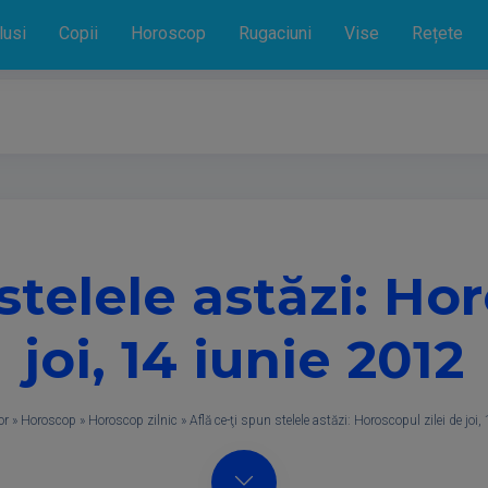
lusi
Copii
Horoscop
Rugaciuni
Vise
Rețete
stelele astăzi: Ho
joi, 14 iunie 2012
or
»
Horoscop
»
Horoscop zilnic
»
Află ce-ţi spun stelele astăzi: Horoscopul zilei de joi