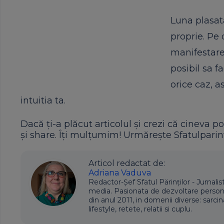
Luna plasat
proprie. Pe 
manifestare 
posibil sa fa
orice caz, a
intuitia ta.
Dacă ți-a plăcut articolul și crezi că cineva po
și share. Îți mulțumim! Urmărește Sfatulparint
Articol redactat de:
Adriana Vaduva
Redactor-Șef Sfatul Părinților - Jurnalis
media. Pasionata de dezvoltare personala,
din anul 2011, in domenii diverse: sarcin
lifestyle, retete, relatii si cuplu.