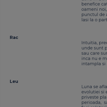
benefice ca
oameni noi, 
punctul de a
lasi la o par
Rac
Intuitia, pr
unde sunt p
sau care sun
inca nu e m
intampla si
Leu
Luna se afla 
evolutiei si
priveste pla
perioada, sa