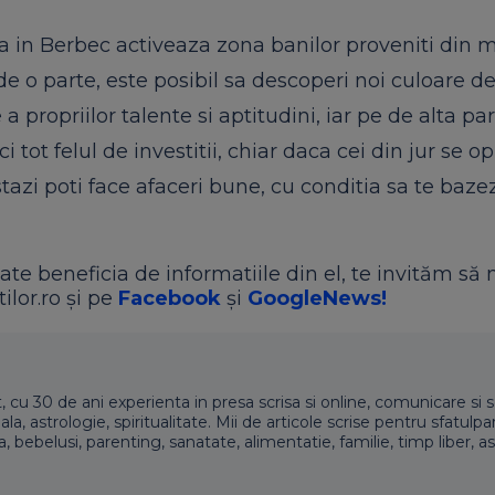
a in Berbec activeaza zona banilor proveniti din
de o parte, este posibil sa descoperi noi culoare d
a propriilor talente si aptitudini, iar pe de alta pa
ci tot felul de investitii, chiar daca cei din jur se op
stazi poti face afaceri bune, cu conditia sa te baze
ate beneficia de informatiile din el, te invităm să 
ilor.ro și pe
Facebook
și
GoogleNews!
t, cu 30 de ani experienta in presa scrisa si online, comunicare si s
 astrologie, spiritualitate. Mii de articole scrise pentru sfatulpari
a, bebelusi, parenting, sanatate, alimentatie, familie, timp liber, as