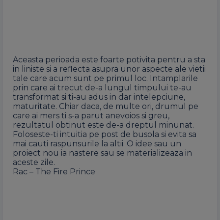
Aceasta perioada este foarte potivita pentru a sta
in liniste si a reflecta asupra unor aspecte ale vietii
tale care acum sunt pe primul loc. Intamplarile
prin care ai trecut de-a lungul timpului te-au
transformat si ti-au adus in dar intelepciune,
maturitate. Chiar daca, de multe ori, drumul pe
care ai mers ti s-a parut anevoios si greu,
rezultatul obtinut este de-a dreptul minunat.
Foloseste-ti intuitia pe post de busola si evita sa
mai cauti raspunsurile la altii. O idee sau un
proiect nou ia nastere sau se materializeaza in
aceste zile.
Rac – The Fire Prince