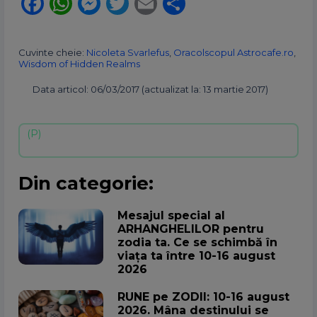
Facebook
WhatsApp
Messenger
Twitter
Email
Partajează
Cuvinte cheie:
Nicoleta Svarlefus
,
Oracolscopul Astrocafe.ro
,
Wisdom of Hidden Realms
Data articol: 06/03/2017 (actualizat la: 13 martie 2017)
Din categorie:
Mesajul special al
ARHANGHELILOR pentru
zodia ta. Ce se schimbă în
viața ta între 10-16 august
2026
RUNE pe ZODII: 10-16 august
2026. Mâna destinului se