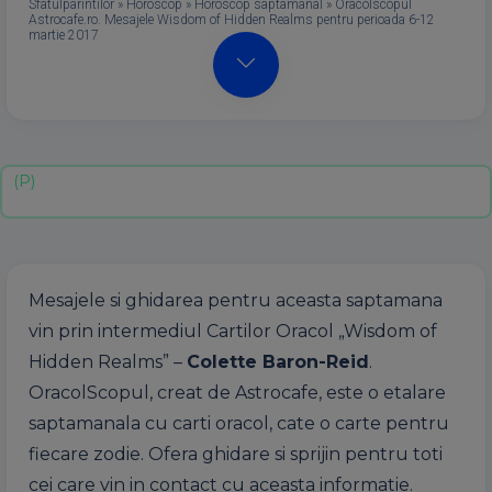
Sfatulparintilor
»
Horoscop
»
Horoscop saptamanal
»
Oracolscopul
Astrocafe.ro. Mesajele Wisdom of Hidden Realms pentru perioada 6-12
martie 2017
Mesajele si ghidarea pentru aceasta saptamana
vin prin intermediul Cartilor Oracol „Wisdom of
Hidden Realms” –
Colette Baron-Reid
.
OracolScopul, creat de Astrocafe, este o etalare
saptamanala cu carti oracol, cate o carte pentru
fiecare zodie. Ofera ghidare si sprijin pentru toti
cei care vin in contact cu aceasta informatie.