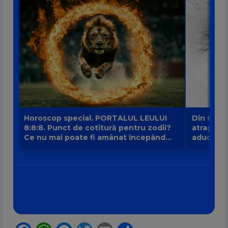
Horoscop special. PORTALUL LEULUI
Din 6 au
8:8:8. Punct de cotitură pentru zodii?
atrage no
Ce nu mai poate fi amânat începând
aduce intr
din 8 august?
banilor V