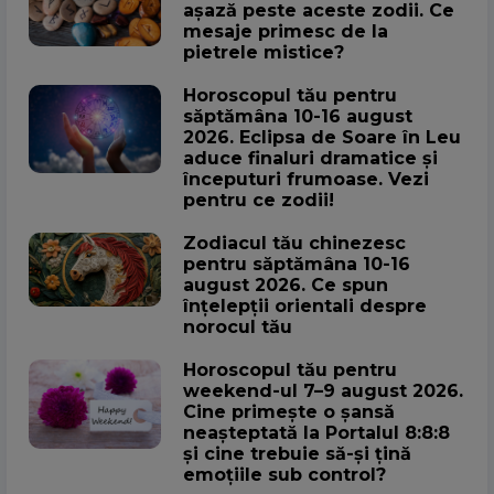
așază peste aceste zodii. Ce
mesaje primesc de la
pietrele mistice?
Horoscopul tău pentru
săptămâna 10-16 august
2026. Eclipsa de Soare în Leu
aduce finaluri dramatice și
începuturi frumoase. Vezi
pentru ce zodii!
Zodiacul tău chinezesc
pentru săptămâna 10-16
august 2026. Ce spun
înțelepții orientali despre
norocul tău
Horoscopul tău pentru
weekend-ul 7–9 august 2026.
Cine primește o șansă
neașteptată la Portalul 8:8:8
și cine trebuie să-și țină
emoțiile sub control?