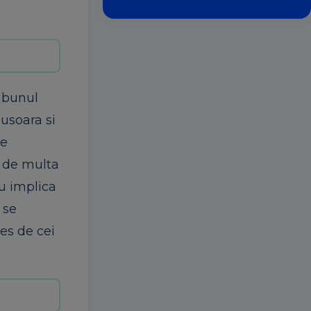
e bunul
 usoara si
ne
t de multa
ru implica
 se
les de cei