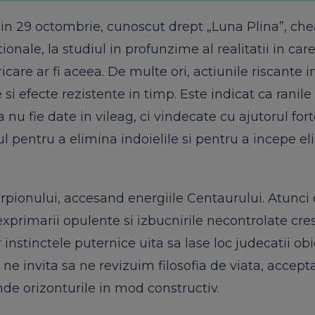
, in 29 octombrie, cunoscut drept „Luna Plina”, ch
ionale, la studiul in profunzime al realitatii in car
icare ar fi aceea. De multe ori, actiunile riscante i
si efecte rezistente in timp. Este indicat ca ranile
 nu fie date in vileag, ci vindecate cu ajutorul fort
ul pentru a elimina indoielile si pentru a incepe e
rpionului, accesand energiile Centaurului. Atunci
exprimarii opulente si izbucnirile necontrolate cres
instinctele puternice uita sa lase loc judecatii obi
ne invita sa ne revizuim filosofia de viata, accep
de orizonturile in mod constructiv.