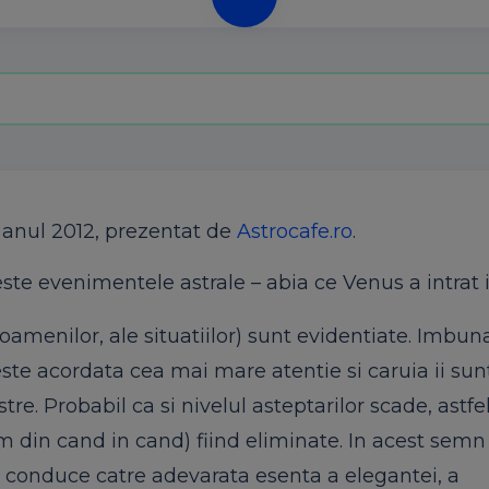
 anul 2012, prezentat de
Astrocafe.ro
.
ste evenimentele astrale – abia ce Venus a intrat 
e oamenilor, ale situatiilor) sunt evidentiate. Imbun
 este acordata cea mai mare atentie si caruia ii sun
e. Probabil ca si nivelul asteptarilor scade, astfel
m din cand in cand) fiind eliminate. In acest semn
e conduce catre adevarata esenta a elegantei, a