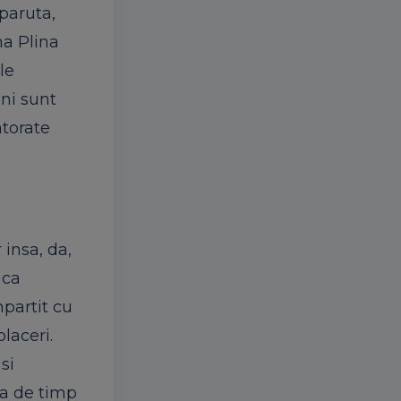
aparuta,
na Plina
le
eni sunt
atorate
 insa, da,
 ca
mpartit cu
laceri.
si
ta de timp