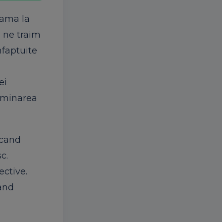
eama la
e ne traim
nfaptuite
ei
liminarea
 cand
c.
ective.
tand