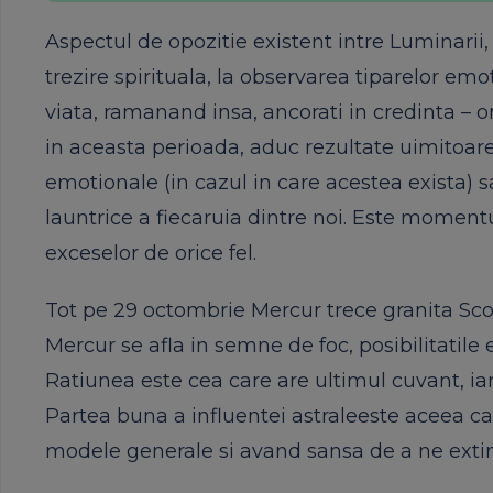
Aspectul de opozitie existent intre Luminarii
trezire spirituala, la observarea tiparelor emot
viata, ramanand insa, ancorati in credinta – or
in aceasta perioada, aduc rezultate uimitoare 
emotionale (in cazul in care acestea exista) sa
launtrice a fiecaruia dintre noi. Este moment
exceselor de orice fel.
Tot pe 29 octombrie Mercur trece granita Sco
Mercur se afla in semne de foc, posibilitatile 
Ratiunea este cea care are ultimul cuvant, iar 
Partea buna a influentei astraleeste aceea ca 
modele generale si avand sansa de a ne extin