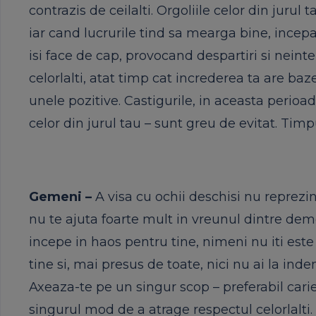
contrazis de ceilalti. Orgoliile celor din juru
iar cand lucrurile tind sa mearga bine, incep
isi face de cap, provocand despartiri si neintel
celorlalti, atat timp cat increderea ta are baz
unele pozitive. Castigurile, in aceasta perioad
celor din jurul tau – sunt greu de evitat. Timp
Gemeni –
A visa cu ochii deschisi nu reprezint
nu te ajuta foarte mult in vreunul dintre dem
incepe in haos pentru tine, nimeni nu iti este
tine si, mai presus de toate, nici nu ai la in
Axeaza-te pe un singur scop – preferabil cariera
singurul mod de a atrage respectul celorlalti