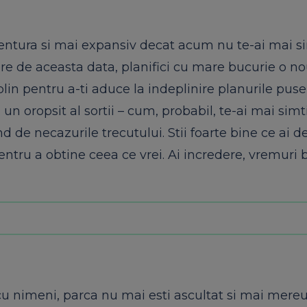
entura si mai expansiv decat acum nu te-ai mai si
cere de aceasta data, planifici cu mare bucurie o n
plin pentru a-ti aduce la indeplinire planurile pus
un oropsit al sortii – cum, probabil, te-ai mai sim
 de necazurile trecutului. Stii foarte bine ce ai d
entru a obtine ceea ce vrei. Ai incredere, vremuri
cu nimeni, parca nu mai esti ascultat si mai mere