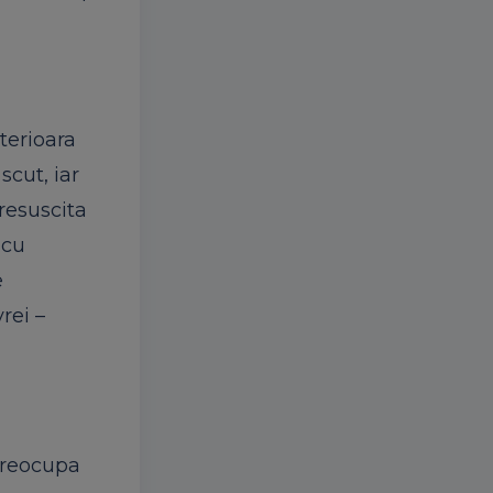
nterioara
scut, iar
 resuscita
 cu
e
rei –
 preocupa