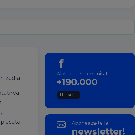
Alatura-te comunitatii!
in zodia
+190.000
atatirea
Hai si tu!
t
,
 plasata,
Aboneaza-te la
newsletter!