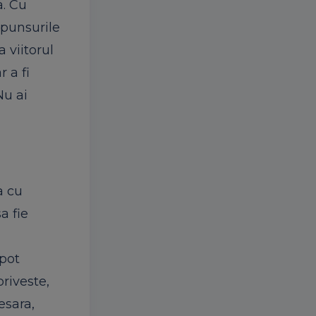
a. Cu
spunsurile
 viitorul
r a fi
Nu ai
a cu
a fie
 pot
riveste,
esara,