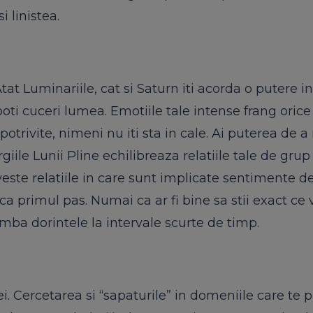
i linistea.
Atat Luminariile, cat si Saturn iti acorda o putere i
ti cuceri lumea. Emotiile tale intense frang orice 
potrivite, nimeni nu iti sta in cale. Ai puterea de a
iile Lunii Pline echilibreaza relatiile tale de grup
iveste relatiile in care sunt implicate sentimente d
ca primul pas. Numai ca ar fi bine sa stii exact ce v
imba dorintele la intervale scurte de timp.
rei. Cercetarea si “sapaturile” in domeniile care te