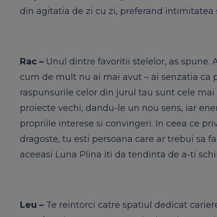
din agitatia de zi cu zi, preferand intimitatea s
Rac –
Unul dintre favoritii stelelor, as spune. 
cum de mult nu ai mai avut – ai senzatia ca po
raspunsurile celor din jurul tau sunt cele mai 
proiecte vechi, dandu-le un nou sens, iar energ
propriile interese si convingeri. In ceea ce pr
dragoste, tu esti persoana care ar trebui sa fa
aceeasi Luna Plina iti da tendinta de a-ti sch
Leu –
Te reintorci catre spatiul dedicat carie