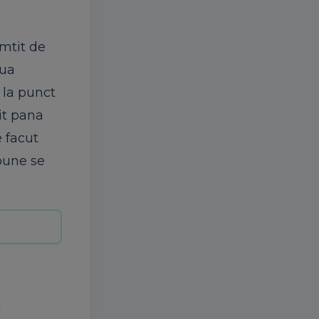
mtit de
oua
e la punct
tit pana
e facut
 bune se
u