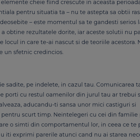
 elemente cheie fiind crescute in aceasta perioad
iala pentru situatia ta – nu te astepta sa obtii ra
 deosebite – este momentul sa te gandesti serios la
e a obtine rezultatele dorite, iar aceste solutii nu pa
 locul in care te-ai nascut si de teoriile acestora. 
te un sfetnic credincios.
ie sadite, pe indelete, in cazul tau. Comunicarea t
 le porti cu restul oamenilor din jurul tau ar trebui s
alveaza, aducandu-ti sansa unor mici castiguri si
a pentru scurt timp. Neintelegeri cu cei din familie
are o simti din comportamentul lor, in ceea ce te p
u iti exprimi parerile atunci cand nu ai starea nec