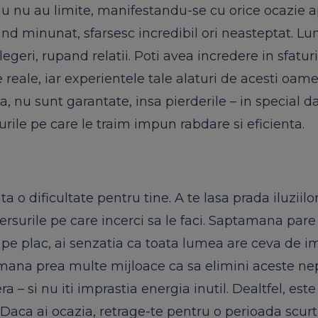
l tau nu au limite, manifestandu-se cu orice ocazie 
and minunat, sfarsesc incredibil ori neasteptat. Lu
egeri, rupand relatii. Poti avea incredere in sfaturi
e reale, iar experientele tale alaturi de acesti oam
a, nu sunt garantate, insa pierderile – in special d
urile pe care le traim impun rabdare si eficienta.
a o dificultate pentru tine. A te lasa prada iluziilor
ersurile pe care incerci sa le faci. Saptamana pare
 pe plac, ai senzatia ca toata lumea are ceva de i
demana prea multe mijloace ca sa elimini aceste nep
 – si nu iti imprastia energia inutil. Dealtfel, este 
. Daca ai ocazia, retrage-te pentru o perioada scur