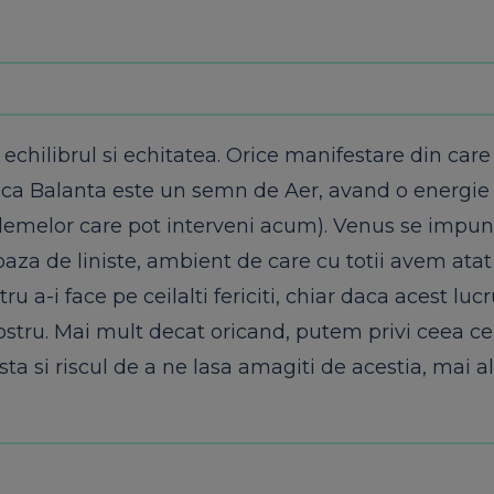
 echilibrul si echitatea. Orice manifestare din car
tul ca Balanta este un semn de Aer, avand o energie
oblemelor care pot interveni acum). Venus se impu
za de liniste, ambient de care cu totii avem ata
 a-i face pe ceilalti fericiti, chiar daca acest luc
stru. Mai mult decat oricand, putem privi ceea ce
ista si riscul de a ne lasa amagiti de acestia, mai a