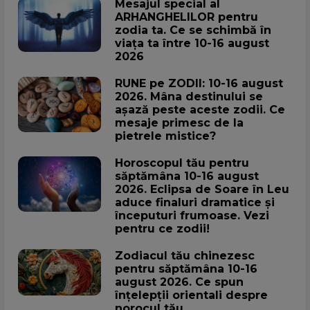
Mesajul special al
ARHANGHELILOR pentru
zodia ta. Ce se schimbă în
viața ta între 10-16 august
2026
RUNE pe ZODII: 10-16 august
2026. Mâna destinului se
așază peste aceste zodii. Ce
mesaje primesc de la
pietrele mistice?
Horoscopul tău pentru
săptămâna 10-16 august
2026. Eclipsa de Soare în Leu
aduce finaluri dramatice și
începuturi frumoase. Vezi
pentru ce zodii!
Zodiacul tău chinezesc
pentru săptămâna 10-16
august 2026. Ce spun
înțelepții orientali despre
norocul tău