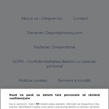
About us – Despre noi
Contact
Partener: Depositphotos.com
Partener: Dreamstime
GDPR – Confidentialitatea datelor cu caracter
personal
Politica cookies
Termeni si conditii
Nouă ne pasă ca datele tale personale să rămână
confidențiale
© 2026
SfatulParintilor.ro
.
Designed by Live Design
Noi și partenerii noștri
961
stocăm și/sau accesăm informații pe dispozitivul dvs.,
precum identificatorii cookie unici pentru prelucrarea datelor cu caracter personal.