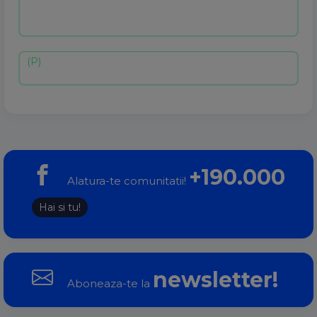
+190.000
Alatura-te comunitatii!
Hai si tu!
newsletter!
Aboneaza-te la