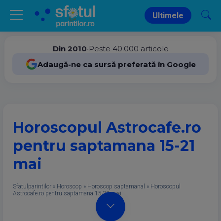
Ultimele
Din 2010
•
Peste 40.000 articole
Adaugă-ne ca sursă preferată în Google
Horoscopul Astrocafe.ro
pentru saptamana 15-21
mai
Sfatulparintilor
»
Horoscop
»
Horoscop saptamanal
»
Horoscopul
Astrocafe.ro pentru saptamana 15-21 mai