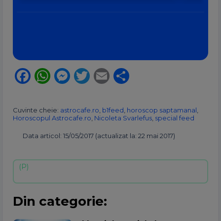
Facebook
WhatsApp
Messenger
Twitter
Email
Partajează
Cuvinte cheie:
astrocafe.ro
,
b1feed
,
horoscop saptamanal
,
Horoscopul Astrocafe.ro
,
Nicoleta Svarlefus
,
special feed
Data articol: 15/05/2017 (actualizat la: 22 mai 2017)
Din categorie: