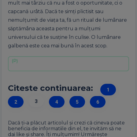
mult mai târziu că nu a fost o oportunitate, ci o
capcană urâtă. Dacă te simți plictisit sau
nemulțumit de viața ta, fă un ritual de lumânare
săptămâna aceasta pentru a mulțumi
universului că te susține în culise. O lumânare
galbenă este cea mai bună în acest scop.
Citeste continuarea:
1
3
2
4
5
6
Dacă ți-a plăcut articolul și crezi că cineva poate
beneficia de informatiile din el, te invităm să ne
dai like și share. Îți mulțumim! Urmărește