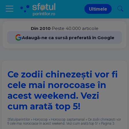
Ultimele
Din 2010
•
Peste 40.000 articole
Adaugă-ne ca sursă preferată în Google
Ce zodii chinezești vor fi
cele mai norocoase în
acest weekend. Vezi
cum arată top 5!
Sfatulparintilor
»
Horoscop
»
Horoscop saptamanal
»
Ce zodii chinezești vor
fi cele mai norocoase în acest weekend. Vezi cum arată top 5!
»
Pagina 3