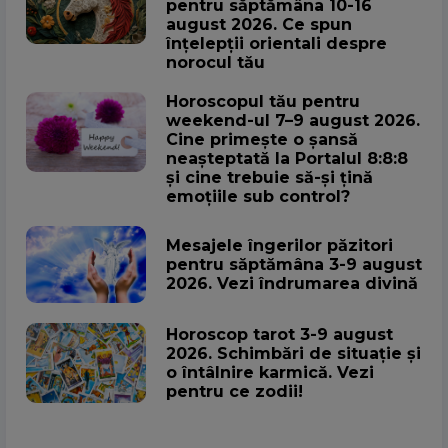
pentru săptămâna 10-16
august 2026. Ce spun
înțelepții orientali despre
norocul tău
Horoscopul tău pentru
weekend-ul 7–9 august 2026.
Cine primește o șansă
neașteptată la Portalul 8:8:8
și cine trebuie să-și țină
emoțiile sub control?
Mesajele îngerilor păzitori
pentru săptămâna 3-9 august
2026. Vezi îndrumarea divină
Horoscop tarot 3-9 august
2026. Schimbări de situație și
o întâlnire karmică. Vezi
pentru ce zodii!