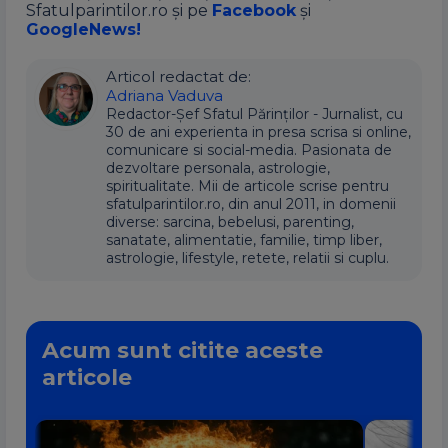
Sfatulparintilor.ro și pe
Facebook
și
GoogleNews!
Articol redactat de:
Adriana Vaduva
Redactor-Șef Sfatul Părinților - Jurnalist, cu
30 de ani experienta in presa scrisa si online,
comunicare si social-media. Pasionata de
dezvoltare personala, astrologie,
spiritualitate. Mii de articole scrise pentru
sfatulparintilor.ro, din anul 2011, in domenii
diverse: sarcina, bebelusi, parenting,
sanatate, alimentatie, familie, timp liber,
astrologie, lifestyle, retete, relatii si cuplu.
Acum sunt citite aceste
articole