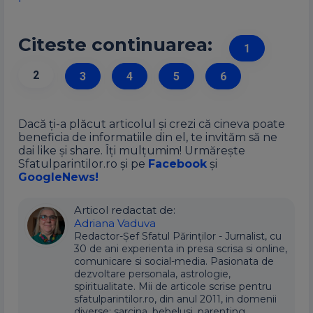
Citeste continuarea:
1
2
3
4
5
6
Dacă ți-a plăcut articolul și crezi că cineva poate
beneficia de informatiile din el, te invităm să ne
dai like și share. Îți mulțumim! Urmărește
Sfatulparintilor.ro și pe
Facebook
și
GoogleNews!
Articol redactat de:
Adriana Vaduva
Redactor-Șef Sfatul Părinților - Jurnalist, cu
30 de ani experienta in presa scrisa si online,
comunicare si social-media. Pasionata de
dezvoltare personala, astrologie,
spiritualitate. Mii de articole scrise pentru
sfatulparintilor.ro, din anul 2011, in domenii
diverse: sarcina, bebelusi, parenting,