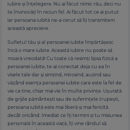
iubire și înțelegere. Nu ai făcut nimic rău, deci nu
te învinovăți în niciun fel. Ai făcut tot ce ai putut
iar persoana iubită ne-a cerut să îți transmitem
această apreciere.
Sufletul tău și al persoanei iubite împărtășesc
încă o mare iubire. Această iubire nu poate să
moară vreodată! Cu toate că resimți lipsa fizică a
persoanei iubite, te-ai conectat deja cu ea în
visele tale dar și simțind, mirosind, auzind sau
văzând esența persoanei iubite care este la fel de
vie ca tine, chiar mai vie în multe privințe. Ușurată
de grijile pământești sau de suferințele trupești,
persoana iubită este mai liberă și mai fericită
decât oricând. Imediat ce îți termini și tu misiunea
personală în această viață, îți vine rândul să