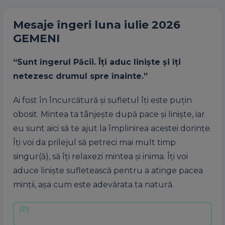
Mesaje îngeri luna iulie 2026
GEMENI
“Sunt îngerul Păcii. Îți aduc liniște și îți
netezesc drumul spre înainte.”
Ai fost în încurcătură și sufletul îți este puțin
obosit. Mintea ta tânjește după pace și liniște, iar
eu sunt aici să te ajut la împlinirea acestei dorințe.
Îți voi da prilejul să petreci mai mult timp
singur(ă), să îți relaxezi mintea și inima. Îți voi
aduce liniște sufletească pentru a atinge pacea
minții, așa cum este adevărata ta natură.