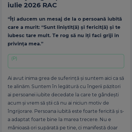
iulie
2026
RAC
“Îți aducem un mesaj de la o persoană iubită
care a murit: “Sunt liniștit(ă) și fericit(ă) și te
iubesc tare mult. Te rog să nu îți faci griji în
privința mea.”
Ai avut inima grea de suferință și suntem aici ca să
te alinăm. Suntem în legătură cu îngerii păzitori
ai persoanei iubite decedate la care te gândești
acum și vrem să știi că nu ai niciun motiv de
îngrijorare. Persoana iubită este foarte fericită și s-
a adaptat foarte bine la marea trecere. Nu e
mânioasă ori supărată pe tine, ci manifestă doar