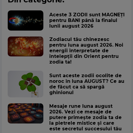
Aceste 3 ZODII sunt MAGNEȚI
pentru BANI până la finalul
lunii august 2026
Zodiacul tău chinezesc
pentru luna august 2026. Noi
energii interpretate de
întelepții din Orient pentru
zodia ta!
Sunt aceste zodii ocolite de
noroc în luna AUGUST? Ce au
de făcut ca să spargă
ghinionul
Mesaje rune luna august
2026. Vezi ce mesaje de
putere primește zodia ta de
la pietrele mistice și care
este secretul succesului tău