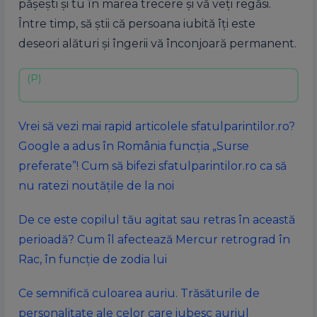
pășești și tu în marea trecere și vă veți regăsi.
Între timp, să știi că persoana iubită îți este
deseori alături și îngerii vă înconjoară permanent.
Vrei să vezi mai rapid articolele sfatulparintilor.ro?
Google a adus în România funcția „Surse
preferate”! Cum să bifezi sfatulparintilor.ro ca să
nu ratezi noutățile de la noi
De ce este copilul tău agitat sau retras în această
perioadă? Cum îl afectează Mercur retrograd în
Rac, în funcție de zodia lui
Ce semnifică culoarea auriu. Trăsăturile de
personalitate ale celor care iubesc auriul