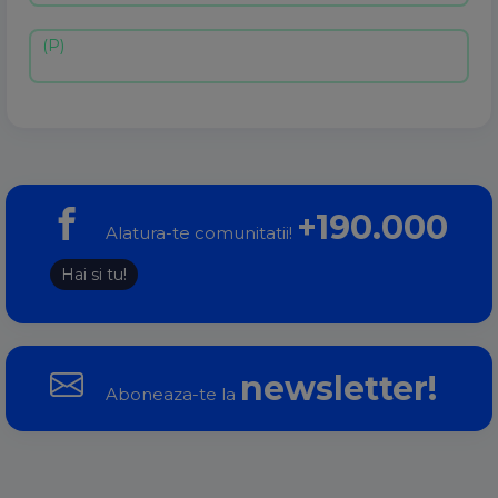
+190.000
Alatura-te comunitatii!
Hai si tu!
newsletter!
Aboneaza-te la