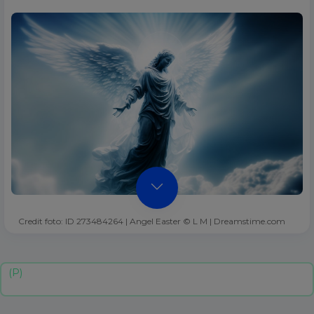
Credit foto: ID 273484264 | Angel Easter © L M | Dreamstime.com