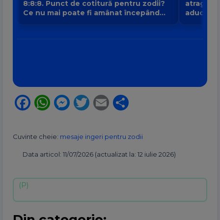
8:8:8. Punct de cotitură pentru zodii?
atrage no
Ce nu mai poate fi amânat începând
aduce intr
din 8 august?
banilor V
Facebook
WhatsApp
Messenger
Twitter
Email
Partajează
Cuvinte cheie:
mesaje ingeri pentru zodii
Data articol: 11/07/2026 (actualizat la: 12 iulie 2026)
Din categorie: