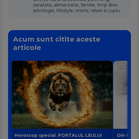
sanatate, alimentatie, familie, timp liber,
astrologie, lifestyle, retete, relatii si cuplu.
Acum sunt citite aceste
articole
Horoscop special. PORTALUL LEULUI
Din 6 au