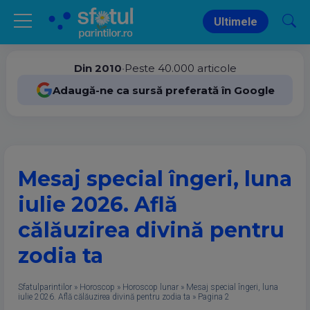
Ultimele
Din 2010
•
Peste 40.000 articole
Adaugă-ne ca sursă preferată în Google
Mesaj special îngeri, luna
iulie 2026. Află
călăuzirea divină pentru
zodia ta
Sfatulparintilor
»
Horoscop
»
Horoscop lunar
»
Mesaj special îngeri, luna
iulie 2026. Află călăuzirea divină pentru zodia ta
»
Pagina 2