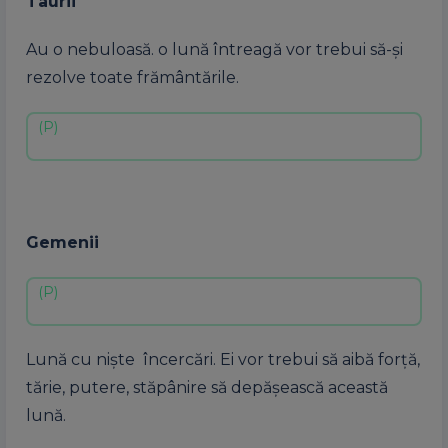
Taurii
Au o nebuloasă. o lună întreagă vor trebui să-și
rezolve toate frământările.
Gemenii
Lună cu niște încercări. Ei vor trebui să aibă forță,
tărie, putere, stăpânire să depășească această
lună.