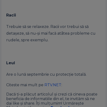
Racii
Trebuie să se relaxeze. Racii vor trebui să să
detașeze, să nu-și mai facă atâtea probleme cu
rudele, spre exemplu.
Leul
Are o lună septembrie cu protecție totală.
Citeste mai mult pe
RTV.NET
:
Dacă ți-a plăcut articolul și crezi că cineva poate
beneficia de informatiile din el, te invităm să ne
dai like și share. Îți mulțumim! Urmărește