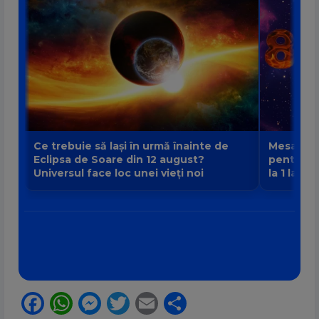
Ce trebuie să lași în urmă înainte de
Mesajul P
Eclipsa de Soare din 12 august?
pentru fi
Universul face loc unei vieți noi
la 1 la 9
Facebook
WhatsApp
Messenger
Twitter
Email
Partajează