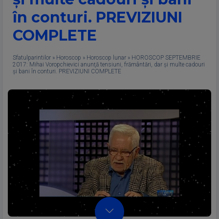
în conturi. PREVIZIUNI
COMPLETE
Sfatulparintilor
»
Horoscop
»
Horoscop lunar
»
HOROSCOP SEPTEMBRIE
2017: Mihai Voropchievici anunţă tensiuni, frământări, dar şi multe cadouri
şi bani în conturi. PREVIZIUNI COMPLETE