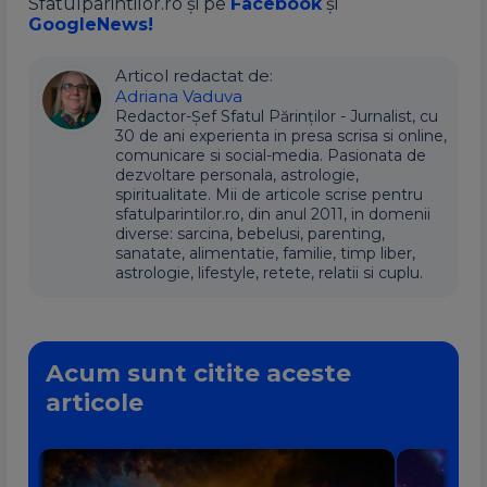
Sfatulparintilor.ro și pe
Facebook
și
GoogleNews!
Articol redactat de:
Adriana Vaduva
Redactor-Șef Sfatul Părinților - Jurnalist, cu
30 de ani experienta in presa scrisa si online,
comunicare si social-media. Pasionata de
dezvoltare personala, astrologie,
spiritualitate. Mii de articole scrise pentru
sfatulparintilor.ro, din anul 2011, in domenii
diverse: sarcina, bebelusi, parenting,
sanatate, alimentatie, familie, timp liber,
astrologie, lifestyle, retete, relatii si cuplu.
Acum sunt citite aceste
articole