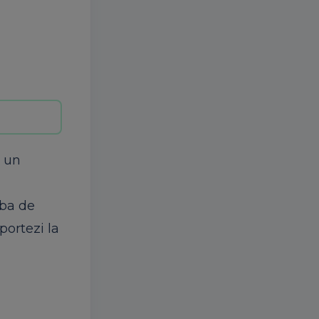
a un
rba de
portezi la