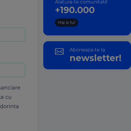
Alatura-te comunitatii!
+190.000
Hai si tu!
Aboneaza-te la
newsletter!
nanciare
ca cu
 dorinta