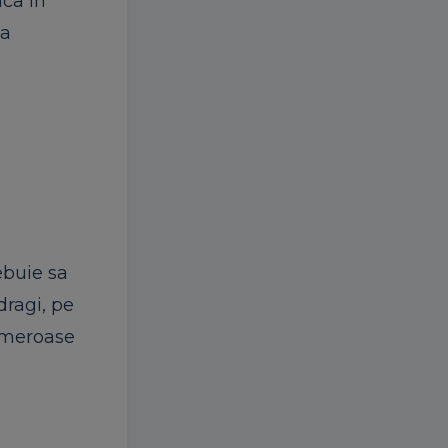
nca in
ta
rebuie sa
dragi, pe
numeroase