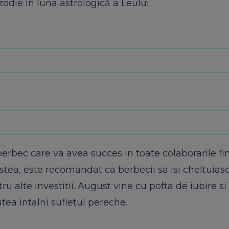
zodie în luna astrologică a Leului:
berbec care va avea succes in toate colaborarile fi
cestea, este recomandat ca berbecii sa isi cheltuias
u alte investitii. August vine cu pofta de iubire si
putea intalni sufletul pereche.