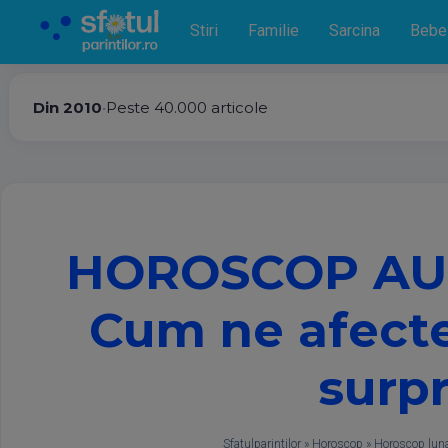
Stiri
Familie
Sarcina
Bebe
Din 2010
•
Peste 40.000 articole
HOROSCOP AU
Cum ne afecte
surpr
Sfatulparintilor
»
Horoscop
»
Horoscop lun