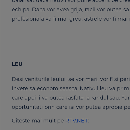
balansat daca nativii vor pune accent pe creat
echipa. Daca vor avea grija, racii vor putea s
profesionala va fi mai greu, astrele vor fi ma
LEU
Desi veniturile leului se vor mari, vor fi si pe
invete sa economiseasca. Nativul leu va primi 
care apoi ii va putea rasfata la randul sau. 
oportunitati prin care isi vor putea apropia p
Citeste mai mult pe
RTV.NET
: