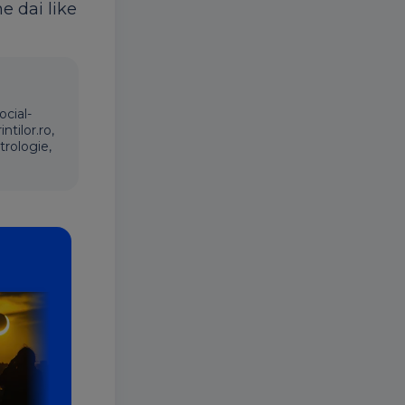
ne dai like
ocial-
ntilor.ro,
trologie,