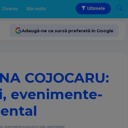
Ultimele
Diverse
Mai multe
Adaugă-ne ca sursă preferată în Google
NA COJOCARU:
i, evenimente-
mental
evenimente-surpriză în plan sentimental