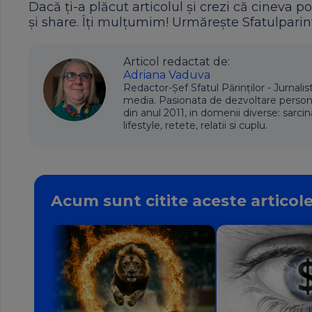
Dacă ți-a plăcut articolul și crezi că cineva po
și share. Îți mulțumim! Urmărește Sfatulparint
Articol redactat de:
Adriana Vaduva
Redactor-Șef Sfatul Părinților - Jurnalis
media. Pasionata de dezvoltare personala,
din anul 2011, in domenii diverse: sarcin
lifestyle, retete, relatii si cuplu.
Acum sunt citite aceste articol