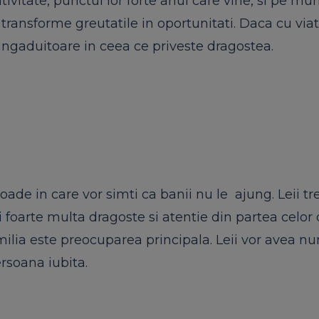
ivitate, punctul lor forte anul care vine, si pe mu
a transforme greutatile in oportunitati. Daca cu via
i ingaduitoare in ceea ce priveste dragostea.
rioade in care vor simti ca banii nu le ajung. Leii t
foarte multa dragoste si atentie din partea celor 
Familia este preocuparea principala. Leii vor avea 
ersoana iubita.