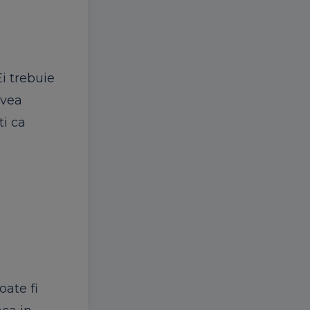
i trebuie
avea
ti ca
oate fi